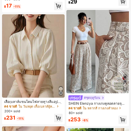
29
ชิ้น และฟองน้ำแต่งหน้ารูปสามเหลี่ยม
฿
17
1 ชิ้น - ชุดคลาสสิก ทำจากขนสังเคราะ
฿
-11%
ห์นุ่มและเป็นมิตรต่อผิว เหมาะสำหรับผู้
หญิงและเด็กผู้หญิง เหมาะสำหรับฤดูใบ
ไม้ร่วงและฤดูหนาว
5
#ชุดฤดูร้อน
เสื้อเบลาส์แขนโคมไฟลายทางสีแอปริค
SHEIN Elenzya กางเกงคูลอตลายจุดเ
อตที่หรูหราสำหรับผู้หญิง, เสื้อแขนสั้นที่
#4 ขายดี
ใน วันหยุด เสื้อเบลาส์ผู้หญิง
อวสูงแบบใหม่สำหรับฤดูใบไม้ผลิ/ฤดูร้อ
#4 ขายดี
ใน หลากสี กางเกงลำลอง
ใช้ได้หลากหลายสำหรับการเดินทาง, ตั
200+ sold
น, สไตล์หรูหราเหมาะสำหรับใส่ในชีวิต
80+ sold
ดแบบสุ่มสำหรับฤดูร้อน
ประจำวันและทำงาน, ให้ความรู้สึกวินเ
231
253
฿
-11%
ทจสำหรับฤดูรับปริญญา, เทศกาลดนตร
฿
-6%
ี, การแข่งม้าดาร์บี้, วันประกาศอิสรภาพ