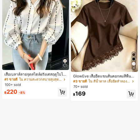
4
เสื้อเบลาส์ลายจุดสไตล์ฝรั่งเศสฤดูใบไม้
GlowEve เสื้อยืดแขนสั้นคอกลมสีพื้นลำ
ร่วง, ทรงเข้ารูป, แขนยาวคอวี, สไตล์ให
#1 ขายดี
ใน ความสะดวกสบายสูงสุด เสื้อสตรี เสื้อเบลาส์ & Tee
ลองอเนกประสงค์สำหรับผู้หญิง
#3 ขายดี
ใน สีน้ำตาล เสื้อยืดลำลองพื้นฐาน
ม่ฤดูใบไม้ผลิ, ป้องกันแสงแดด, ใส่ไป
100+ sold
70+ sold
ทำงานและลำลอง สีขาว
220
169
฿
-8%
฿