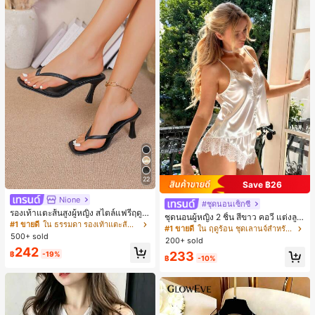
22
Save ฿26
Nione
#ชุดนอนเซ็กซี่
รองเท้าแตะส้นสูงผู้หญิง สไตล์แฟรี่ฤดูร้
ชุดนอนผู้หญิง 2 ชิ้น สีขาว คอวี แต่งลูก
อน ส้นบาง แบบคีบ แต่งสายคาดผม รอ
#1 ขายดี
ใน ธรรมดา รองเท้าแตะส้นสูงผู้หญิง
ไม้แบบแพตช์เวิร์ก ชุดนอนใส่ในบ้าน
#1 ขายดี
ใน ฤดูร้อน ชุดเลานจ์สำหรับผู้หญิง
งเท้าแตะชายหาดสำหรับเที่ยวพักผ่อน
500+ sold
สำหรับเธอ
200+ sold
แฟชั่นสายไขว้ สำหรับเดทไนท์
242
233
฿
-19%
฿
-10%