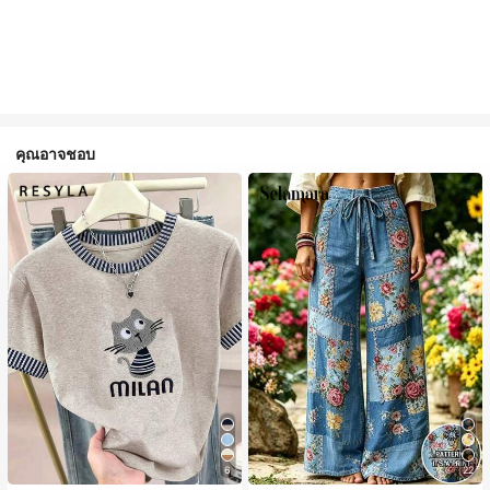
คุณอาจชอบ
6
22