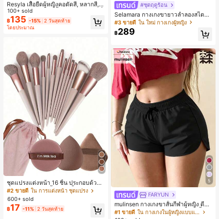
Resyla เสื้อยืดผู้หญิงคอตัดสี, หลากสี, ล
#ชุดฤดูร้อน
ายพิมพ์แมวน่ารัก, เสื้อสำหรับออกไปเที่
100+ sold
Selamara กางเกงขายาวลำลองสไตล์โ
ยวฤดูร้อน, ดีไซน์กราฟิก, ความรู้สึกพรีเ
135
บฮีเมียนสำหรับพักผ่อน สีกากี ผิวสัมผัส
฿
-15%
2 วันสุดท้าย
#3 ขายดี
ใน ใหม่ กางเกงผู้หญิง
มียม, ลำลองอเนกประสงค์, สวมใส่ประ
โดยประมาณ
มีเท็กซ์เจอร์ เอวสูงทรงหลวม เอวยางยืด
289
จำวัน, กลางแจ้ง, ช้อปปิ้ง, การเดินทาง
฿
พร้อมเชือกรูด ทรงขาตรงทิ้งตัว ขากว้า
เสื้อผ้ากลางแจ้ง
ง สำหรับชายหาด ลำลอง พักผ่อน และเ
ดินทาง
5
ชุดแปรงแต่งหน้า 16 ชิ้น ประกอบด้วยแ
ปรงแต่งหน้า 13 ชิ้น, ฟองน้ำแต่งหน้ารู
#2 ขายดี
ใน การแต่งหน้า ชุดแปรง
FARYUN
ปหยดน้ำ 1 ชิ้น, แปรงแป้งรองพื้นกลม 1
600+ sold
ชิ้น และฟองน้ำแต่งหน้ารูปสามเหลี่ยม
mulinsen กางเกงขาสั้นกีฬาผู้หญิง ดีไซ
17
฿
-11%
2 วันสุดท้าย
1 ชิ้น - ชุดคลาสสิก ทำจากขนสังเคราะ
น์ปลายเปิด เอวยืดหยุ่น กางเกงขาสั้น
#1 ขายดี
ใน กางเกงในผู้หญิงแบบแอคทีฟ
ห์นุ่มและเป็นมิตรต่อผิว เหมาะสำหรับผู้
ลำลองกีฬาฤดูร้อน ความยาว 3/4