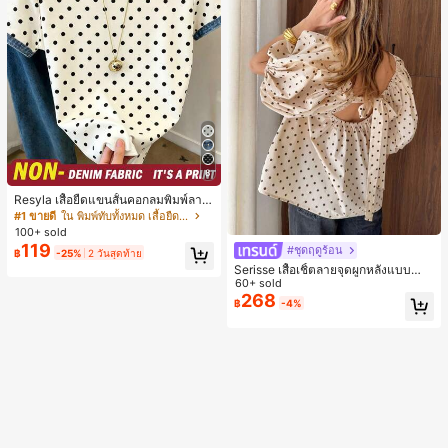
8
Resyla เสื้อยืดแขนสั้นคอกลมพิมพ์ลาย
จุดลำลองสำหรับผู้หญิง, ฤดูร้อน
#1 ขายดี
ใน พิมพ์ทับทั้งหมด เสื้อยืดผู้หญิง
100+ sold
119
#ชุดฤดูร้อน
฿
-25%
2 วันสุดท้าย
Serisse เสื้อเชิ้ตลายจุดผูกหลังแบบลำล
องสำหรับฤดูร้อน
60+ sold
268
฿
-4%