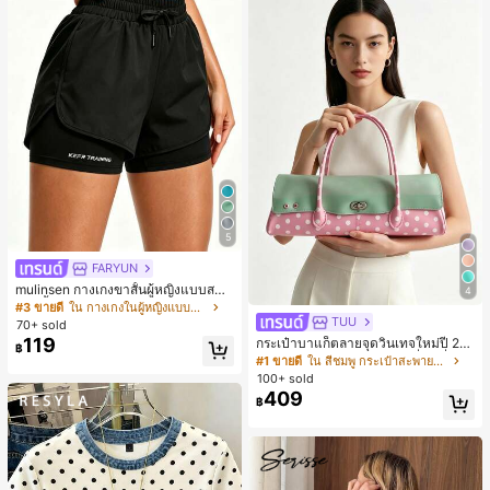
5
FARYUN
mulinsen กางเกงขาสั้นผู้หญิงแบบสบา
4
ยๆ สีพื้น หลวม อเนกประสงค์ กางเกงขา
#3 ขายดี
ใน กางเกงในผู้หญิงแบบแอคทีฟ
สั้นกีฬา 2-In-1 สำหรับวิ่ง ฟิตเนส และก
TUU
70+ sold
ารฝึกซ้อมกีฬาในฤดูร้อน
119
กระเป๋าบาแก็ตลายจุดวินเทจใหม่ปี 20
฿
26 สำหรับผู้หญิง กระเป๋าเจลลี่แฟชั่นสไ
#1 ขายดี
ใน สีชมพู กระเป๋าสะพายผู้หญิง
ตล์หวาน ความจุขนาดใหญ่ กระเป๋าสะ
100+ sold
พายไหล่สำหรับเดินทางไปทำงาน
409
฿