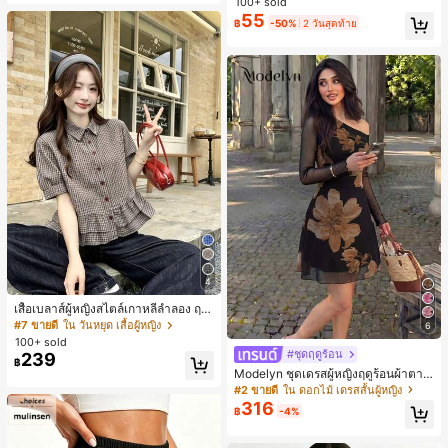
100+ sold
หญิงและเด็กผู้หญิง เหมาะสำหรับฤดูใบ
55
ไม้ร่วงและฤดูหนาว
฿
-50%
2 วันสุดท้าย
4
เสื้อเบลาส์ผู้หญิงสไตล์เกาหลีลำลอง ฤดู
ใบไม้ผลิ/ฤดูร้อนใหม่ ชายระบาย ชิคแล
#7 ขายดี
ใน วันหยุด เสื้อผู้หญิง
6
ะหรูหรา
100+ sold
#ชุดฤดูร้อน
239
฿
Modelyn ชุดเดรสผู้หญิงฤดูร้อนผ้าตาข่
ายพิมพ์ลาย คอไม่สมมาตร จับจีบ หรูหร
#2 ขายดี
ใน ดอกไม้ เดรสสั้นผู้หญิง
า เซ็กซี่
316
฿
-4%