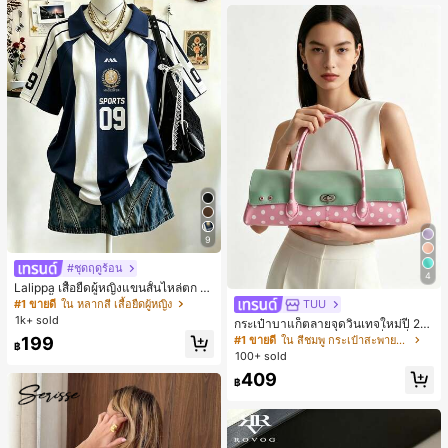
9
#ชุดฤดูร้อน
4
Lalippa เสื้อยืดผู้หญิงแขนสั้นไหล่ตก ค
อวีปกเสื้อ ลายพิมพ์ดิจิทัลลายทาง สไตล์
#1 ขายดี
ใน หลากสี เสื้อยืดผู้หญิง
TUU
สปอร์ตแฟชั่นมินิมอล ของขวัญสำหรับเ
1k+ sold
กระเป๋าบาแก็ตลายจุดวินเทจใหม่ปี 20
พื่อน
26 สำหรับผู้หญิง กระเป๋าเจลลี่แฟชั่นสไ
199
#1 ขายดี
ใน สีชมพู กระเป๋าสะพายผู้หญิง
฿
ตล์หวาน ความจุขนาดใหญ่ กระเป๋าสะ
100+ sold
พายไหล่สำหรับเดินทางไปทำงาน
409
฿