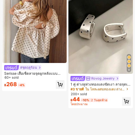
#ชุดฤดูร้อน
9
Serisse เสื้อเชิ้ตลายจุดผูกหลังแบบลำล
องสำหรับฤดูร้อน
60+ sold
Rovog Jewelry
268
1 คู่ ต่างหูห่วงทองแดงขัดเงา ลายจุดเร
฿
-4%
ขาคณิตสไตล์มินิมอล เหมาะสำหรับสว
#3 ขายดี
ใน โลหะผสมทองแดง ต่างหูผู้หญิง
มใส่ประจำวันแบบสบายๆ สำหรับผู้หญิง
200+ sold
44
฿
-10%
2 วันสุดท้าย
โดยประมาณ