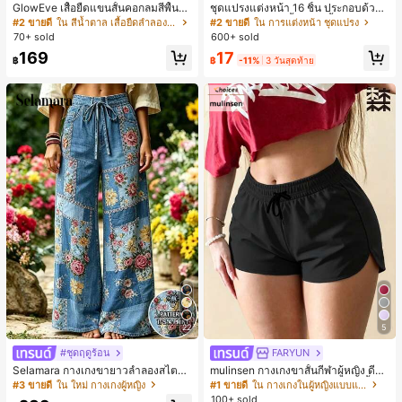
GlowEve เสื้อยืดแขนสั้นคอกลมสีพื้นลำ
ชุดแปรงแต่งหน้า 16 ชิ้น ประกอบด้วยแ
ลองอเนกประสงค์สำหรับผู้หญิง
ปรงแต่งหน้า 13 ชิ้น, ฟองน้ำแต่งหน้ารู
#2 ขายดี
ใน สีน้ำตาล เสื้อยืดลำลองพื้นฐาน
#2 ขายดี
ใน การแต่งหน้า ชุดแปรง
ปหยดน้ำ 1 ชิ้น, แปรงแป้งรองพื้นกลม 1
70+ sold
600+ sold
ชิ้น และฟองน้ำแต่งหน้ารูปสามเหลี่ยม
17
169
1 ชิ้น - ชุดคลาสสิก ทำจากขนสังเคราะ
฿
-11%
3 วันสุดท้าย
฿
ห์นุ่มและเป็นมิตรต่อผิว เหมาะสำหรับผู้
หญิงและเด็กผู้หญิง เหมาะสำหรับฤดูใบ
ไม้ร่วงและฤดูหนาว
22
5
#ชุดฤดูร้อน
FARYUN
Selamara กางเกงขายาวลำลองสไตล์โ
mulinsen กางเกงขาสั้นกีฬาผู้หญิง ดีไซ
บฮีเมียนสำหรับพักผ่อน สีกากี ผิวสัมผัส
น์ปลายเปิด เอวยืดหยุ่น กางเกงขาสั้น
#3 ขายดี
ใน ใหม่ กางเกงผู้หญิง
#1 ขายดี
ใน กางเกงในผู้หญิงแบบแอคทีฟ
มีเท็กซ์เจอร์ เอวสูงทรงหลวม เอวยางยืด
ลำลองกีฬาฤดูร้อน ความยาว 3/4
100+ sold