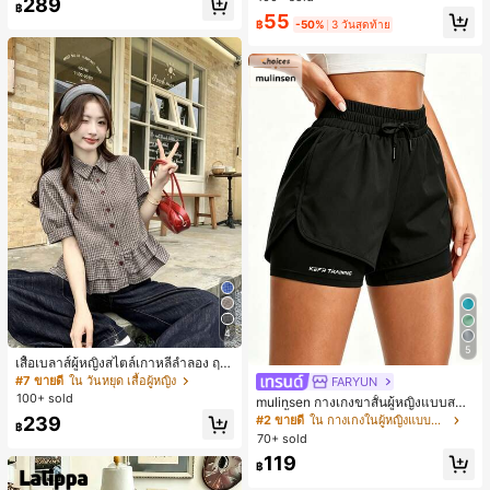
289
พร้อมเชือกรูด ทรงขาตรงทิ้งตัว ขากว้า
฿
55
ง สำหรับชายหาด ลำลอง พักผ่อน และเ
฿
-50%
3 วันสุดท้าย
ดินทาง
4
5
เสื้อเบลาส์ผู้หญิงสไตล์เกาหลีลำลอง ฤดู
ใบไม้ผลิ/ฤดูร้อนใหม่ ชายระบาย ชิคแล
#7 ขายดี
ใน วันหยุด เสื้อผู้หญิง
FARYUN
ะหรูหรา
100+ sold
mulinsen กางเกงขาสั้นผู้หญิงแบบสบา
ยๆ สีพื้น หลวม อเนกประสงค์ กางเกงขา
239
#2 ขายดี
ใน กางเกงในผู้หญิงแบบแอคทีฟ
฿
สั้นกีฬา 2-In-1 สำหรับวิ่ง ฟิตเนส และก
70+ sold
ารฝึกซ้อมกีฬาในฤดูร้อน
119
฿