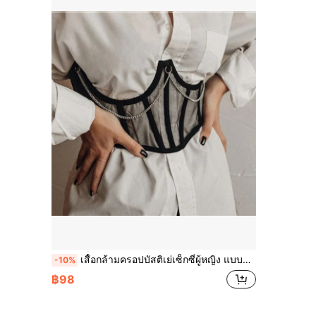
เสื้อกล้ามครอปบัสติเย่เซ็กซี่ผู้หญิง แบบโครงเหล็กดันทรง แต่งตาข่ายต่อผ้าและโซ่ ผูกเชือก สไตล์คอร์เซ็ตเวสต์รัดเอวโครงปลา สำหรับใส่เป็นชุดชั้นในและเสื้อตัวนอก เหมาะสำหรับปาร์ตี้ เต้นรำ งานเลี้ยง ไนต์คลับ ฤดูใบไม้ผลิ
-10%
฿98