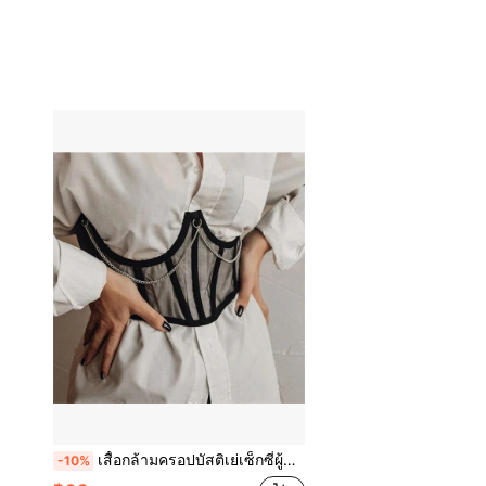
เสื้อกล้ามครอปบัสติเย่เซ็กซี่ผู้หญิง แบบโครงเหล็กดันทรง แต่งตาข่ายต่อผ้าและโซ่ ผูกเชือก สไตล์คอร์เซ็ตเวสต์รัดเอวโครงปลา สำหรับใส่เป็นชุดชั้นในและเสื้อตัวนอก เหมาะสำหรับปาร์ตี้ เต้นรำ งานเลี้ยง ไนต์คลับ ฤดูใบไม้ผลิ
-10%