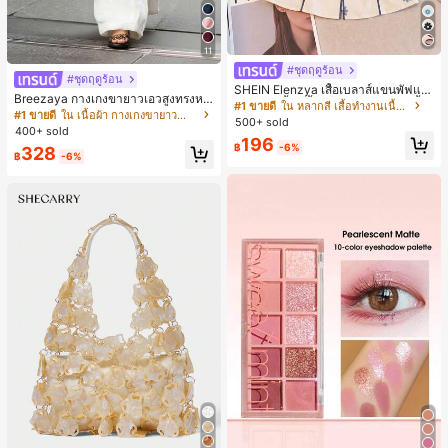
11
#ชุดฤดูร้อน
#ชุดฤดูร้อน
SHEIN Elenzya เสื้อเบลาส์แขนพัฟแต่
Breezaya กางเกงขายาวเอวสูงทรงหล
งระบายสีพื้นสีน้ำเงินสำหรับผู้หญิง, เสื้อ
#1 ขายดี
ใน หลากสี เสื้อทำงานเนื้อผ้านุ่ม
วมขาบานสำหรับผู้หญิง สีขาวเรียบหรูส
#1 ขายดี
ใน เนื้อผ้า กางเกงขายาวลำลองผ้า
ครอปเข้ารูปผูกโบว์คอวีตัดกันสำหรับฤ
500+ sold
ไตล์ชิค เหมาะสำหรับใส่เที่ยวทะเล วันห
ดูร้อน
400+ sold
ยุดพักผ่อนฤดูร้อน ลุคสบายๆ ใส่ได้หลา
196
฿
-6%
328
ยโอกาสในชีวิตประจำวัน
฿
-6%