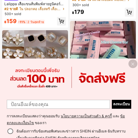
งหลวมสบาย, พิมพ์ตัวอักษรและตัวเลข
Lalippa เสื้อแขนสั้นพิมพ์ลายยูนิคอร์นล
300+ sold
ภาษาอังกฤษ, เสื้อสำหรับออกไปเที่ยวฤ
ายทางสีตัดกันสำหรับผู้หญิง สไตล์วิทย
#2 ขายดี
ใน ปลอกคอ เสื้อสตรี เสื้อเบลาส์ & Tee
179
ดูร้อน, ลวดลายดีไซน์, ความรู้สึกพรีเมีย
าลัย
฿
500+ sold
ม, ลำลองอเนกประสงค์, สวมใส่ประจำวั
159
น, กลางแจ้ง, ช้อปปิ้ง, การเดินทาง, เสื้อ
฿
-11%
2 วันสุดท้าย
ผ้ากลางแจ้ง
ลูกบอลบีบช้าคืนตัวนุ่ม สีชมพู แท่งเนย
Save ฿12
1
บีบคลายเครียด นุ่มยืดหยุ่น ของเล่นบีบ
#1 ขายดี
ใน ของเล่นและเกม
1
4 ออนซ์ ของเล่นเกลือ เหมาะสำหรับขอ
ชุดต่างหูมุกหรูหรา 14 ชิ้น, ดีไซน์มินิมอ
100+ sold
งขวัญวันหยุด ของขวัญสนุกและน่ารัก
ลงทะเบียน
ลใหม่ที่เป็นเอกลักษณ์ ต่างหูที่สง่างาม
#1 ขายดี
ใน หลากสี ชุดต่างหูผู้หญิง
180
ของขวัญวันเกิด ของขวัญอีสเตอร์ ของ
สำหรับผู้หญิง, ของขวัญสำหรับเธอ
฿
-18%
2 วันสุดท้าย
600+ sold
ขวัญฮาโลวีน ของขวัญคริสต์มาส ของข
การลงทะเบียนแสดงว่าคุณยอมรับ
นโยบายความเป็นส่วนตัว & คุกกี้
และ
ข้อ
87
วัญปาร์ตี้ สกวิชชี่ ของเล่นสกวิชชี่ ของเ
฿
-12%
2 วันสุดท้าย
ล่นคลายเครียดสกวิชชี่ สกวิชชี่เกี๊ยว ขอ
ตกลงและเงื่อนไข
ของเรา
งเล่นสำหรับผู้ใหญ่ ผู้หญิง สกวิชชี่กรอบ
สกวิชชี่เนยกรอบ บีบ ลูกบอลสลัชชี่
ฉันต้องการรับข้อเสนอพิเศษและข่าวสาร SHEIN ผ่านอีเมล ฉันรับทราบ
เกี่ยวกับการติดต่อ SHEIN สำหรับการยกเลิกการสมัคร