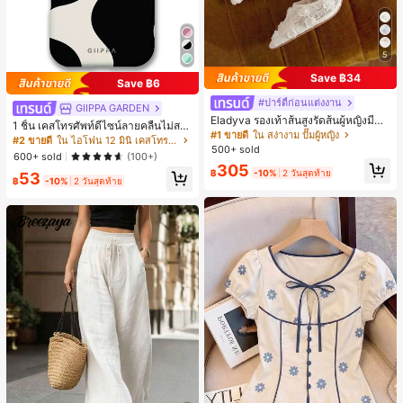
5
Save ฿34
Save ฿6
#ปาร์ตี้ก่อนแต่งงาน
GIIPPA GARDEN
Eladyva รองเท้าส้นสูงรัดส้นผู้หญิงมีดอ
1 ชิ้น เคสโทรศัพท์ดีไซน์ลายคลื่นไม่สม
กไม้ประดับตาข่ายเสริมและสามารถสว
#1 ขายดี
ใน สง่างาม ปั๊มผู้หญิง
มาตรสำหรับ Phone 17 Pro Max, เหม
#2 ขายดี
ใน ไอโฟน 12 มินิ เคสโทรศัพท์แฟชั่น
มได้สองแบบ ส้นสูง 7 ซม. รูปแบบโรมัน
500+ sold
าะสำหรับ Phone 16 Pro Max, 15 Pro
600+ sold
(100+)
หรูหรา ส้นเข็ม ลุคเทพนิยาย
Max, 14 Pro Max, เคสโทรศัพท์สไตล์เ
305
฿
-10%
2 วันสุดท้าย
53
กาหลีและน่าสนใจ, เข้ากันได้กับ 11/12/
฿
-10%
2 วันสุดท้าย
13/14/15/16 Pro Max Plus, ดีไซน์หรู
หราเหมาะสำหรับทั้งชายและหญิง, ของ
ขวัญในอุดมคติสำหรับคริสต์มาส, วันว
าเลนไทน์, อีสเตอร์, ฤดูแต่งงานและวันเ
กิดสำหรับแฟนสาว