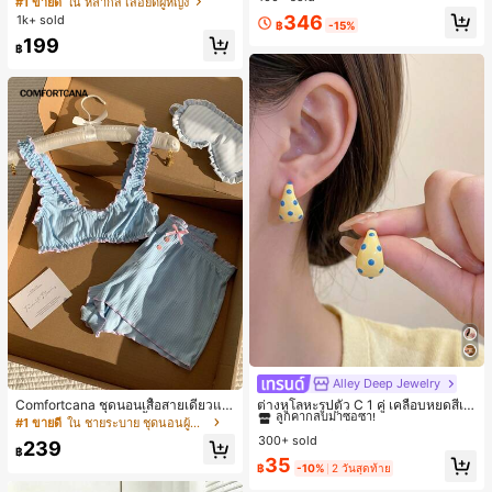
#1 ขายดี
ใน หลากสี เสื้อยืดผู้หญิง
ส่ประจำวันและไปเที่ยวพักผ่อน
สปอร์ตแฟชั่นมินิมอล ของขวัญสำหรับเ
ลูกค้ากลับมาซื้อซ้ำ!
346
1k+ sold
฿
-15%
พื่อน
199
฿
Alley Deep Jewelry
#1 ขายดี
ใน โบโฮ ต่างหูผู้หญิง
ลูกค้ากลับมาซื้อซ้ำ!
Comfortcana ชุดนอนเสื้อสายเดี่ยวแต่
ต่างหูโลหะรูปตัว C 1 คู่ เคลือบหยดสีเห
งระบายและกางเกงขาสั้นสำหรับผู้หญิง
ลือง ลายจุดสีน้ำเงิน สไตล์ยุโรปและอเม
เกือบหมดแล้ว!
#1 ขายดี
ใน ชายระบาย ชุดนอนผู้หญิง
#1 ขายดี
#1 ขายดี
ใน โบโฮ ต่างหูผู้หญิง
ใน โบโฮ ต่างหูผู้หญิง
ริกัน แฟชั่นส่วนตัว หวานและสง่างาม
300+ sold
ลูกค้ากลับมาซื้อซ้ำ!
ลูกค้ากลับมาซื้อซ้ำ!
239
สำหรับผู้หญิงและเด็กหญิง สำหรับการเ
฿
เกือบหมดแล้ว!
เกือบหมดแล้ว!
#1 ขายดี
ใน โบโฮ ต่างหูผู้หญิง
35
ดินทาง งานแต่งงาน ปาร์ตี้ วันเกิด ของ
฿
-10%
2 วันสุดท้าย
ลูกค้ากลับมาซื้อซ้ำ!
ขวัญคริสต์มาส 2026