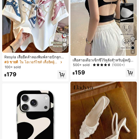
7
4
Resyla เสื้อยืดลำลองพิมพ์ลายปักลูกปัด
เสื้อสายเดี่ยวเซ็กซี่ไร้หลังสำหรับผู้หญิง
รูปโบว์ขนาดใหญ่สำหรับผู้หญิง
#3 ขายดี
ใน โอเวอร์ไซส์ เสื้อยืดผู้หญิง
พร้อมบราแบบมีฟองน้ำ, เสื้อกล้ามแขน
500+ sold
(1000+)
100+ sold
กุด, เสื้อลำลองสีดำสำหรับฤดูร้อน
159
179
฿
฿