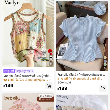
เกือบหมดแล้ว!
16
12
#ชุดฤดูร้อน
Franclia เสื้อเชิ้ตผู้หญิงแขนสั้นคอระบา
Vaclyn เสื้อกล้ามแฟชั่นลำลองผู้หญิง ล
ยกระดุมเดี่ยวลายทาง
#1 ขายดี
ใน ปลอกคอตั้ง เสื้อสตรี เสื้อเบลาส์ & Tee
ายแพตช์เวิร์ก แขนกุด คอกลม ติดกระดุ
#2 ขายดี
ใน ใหม่ เสื้อกล้ามผู้หญิง & Camis
600+ sold
ม
149
฿
189
฿
0-3 Years