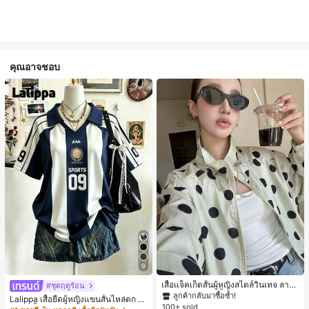
คุณอาจชอบ
#1 ขายดี
ใน กระเป๋า เสื้อคลุมลำลอง
9
ลูกค้ากลับมาซื้อซ้ำ!
#1 ขายดี
#1 ขายดี
ใน กระเป๋า เสื้อคลุมลำลอง
ใน กระเป๋า เสื้อคลุมลำลอง
เสื้อแจ็คเก็ตสั้นผู้หญิงสไตล์วินเทจ ลายจุ
#ชุดฤดูร้อน
ดขนาดใหญ่ คอตั้ง เอวเข้ารูป แขนพอง
ลูกค้ากลับมาซื้อซ้ำ!
ลูกค้ากลับมาซื้อซ้ำ!
Lalippa เสื้อยืดผู้หญิงแขนสั้นไหล่ตก ค
ทรงหลวม แฟชั่นอเนกประสงค์ สำหรับใ
100+ sold
#1 ขายดี
ใน กระเป๋า เสื้อคลุมลำลอง
อวีปกเสื้อ ลายพิมพ์ดิจิทัลลายทาง สไตล์