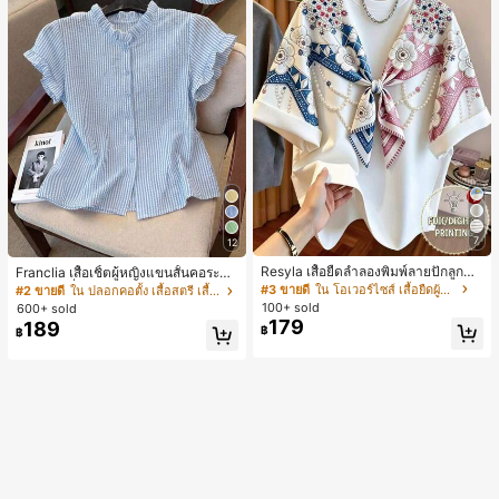
7
12
Resyla เสื้อยืดลำลองพิมพ์ลายปักลูกปัด
Franclia เสื้อเชิ้ตผู้หญิงแขนสั้นคอระบา
รูปโบว์ขนาดใหญ่สำหรับผู้หญิง
ยกระดุมเดี่ยวลายทาง
#3 ขายดี
ใน โอเวอร์ไซส์ เสื้อยืดผู้หญิง
#2 ขายดี
ใน ปลอกคอตั้ง เสื้อสตรี เสื้อเบลาส์ & Tee
100+ sold
600+ sold
179
189
฿
฿