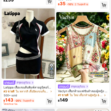
฿
สำหรับผู้หญิงและเด็กหญิง สำหรับการเ
35
เกือบหมดแล้ว!
เกือบหมดแล้ว!
#1 ขายดี
ใน โบโฮ ต่างหูผู้หญิง
฿
-10%
2 วันสุดท้าย
ดินทาง งานแต่งงาน ปาร์ตี้ วันเกิด ของ
ลูกค้ากลับมาซื้อซ้ำ!
ขวัญคริสต์มาส 2026
เกือบหมดแล้ว!
7
16
#ชุดฤดูร้อน
#ชุดฤดูร้อน
Lalippa เสื้อแขนสั้นพิมพ์ลายยูนิคอร์นล
ายทางสีตัดกันสำหรับผู้หญิง สไตล์วิทย
Vaclyn เสื้อกล้ามแฟชั่นลำลองผู้หญิง ล
#3 ขายดี
ใน หลากสี เสื้อยืดแขนสั้นเนื้อนุ่มสำหรับใส่ทุกวัน
าลัย
ายแพตช์เวิร์ก แขนกุด คอกลม ติดกระดุ
#1 ขายดี
ใน ใหม่ เสื้อกล้ามผู้หญิง & Camis
500+ sold
ม
143
149
฿
-20%
วันสุดท้าย
฿
โดยประมาณ