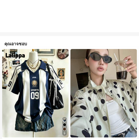
คุณอาจชอบ
9
#1 ขายดี
ใน กระเป๋า เสื้อคลุมลำลอง