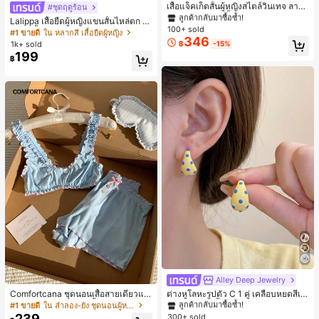
ลูกค้ากลับมาซื้อซ้ำ!
เสื้อแจ็คเก็ตสั้นผู้หญิงสไตล์วินเทจ ลายจุ
#ชุดฤดูร้อน
ดขนาดใหญ่ คอตั้ง เอวเข้ารูป แขนพอง
#1 ขายดี
#1 ขายดี
ใน กระเป๋า เสื้อคลุมลำลอง
ใน กระเป๋า เสื้อคลุมลำลอง
Lalippa เสื้อยืดผู้หญิงแขนสั้นไหล่ตก ค
ทรงหลวม แฟชั่นอเนกประสงค์ สำหรับใ
100+ sold
ลูกค้ากลับมาซื้อซ้ำ!
ลูกค้ากลับมาซื้อซ้ำ!
อวีปกเสื้อ ลายพิมพ์ดิจิทัลลายทาง สไตล์
#1 ขายดี
ใน หลากสี เสื้อยืดผู้หญิง
ส่ประจำวันและไปเที่ยวพักผ่อน
346
สปอร์ตแฟชั่นมินิมอล ของขวัญสำหรับเ
#1 ขายดี
ใน กระเป๋า เสื้อคลุมลำลอง
1k+ sold
฿
-15%
พื่อน
199
ลูกค้ากลับมาซื้อซ้ำ!
฿
Alley Deep Jewelry
#1 ขายดี
ใน โบโฮ ต่างหูผู้หญิง
ลูกค้ากลับมาซื้อซ้ำ!
Comfortcana ชุดนอนเสื้อสายเดี่ยวแต่
ต่างหูโลหะรูปตัว C 1 คู่ เคลือบหยดสีเห
งระบายและกางเกงขาสั้นสำหรับผู้หญิง
ลือง ลายจุดสีน้ำเงิน สไตล์ยุโรปและอเม
เกือบหมดแล้ว!
#1 ขายดี
ใน ลำลอง-ยัง ชุดนอนผู้หญิง
#1 ขายดี
#1 ขายดี
ใน โบโฮ ต่างหูผู้หญิง
ใน โบโฮ ต่างหูผู้หญิง
ริกัน แฟชั่นส่วนตัว หวานและสง่างาม
239
300+ sold
ลูกค้ากลับมาซื้อซ้ำ!
ลูกค้ากลับมาซื้อซ้ำ!