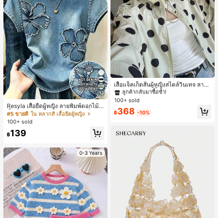
#1 ขายดี
ใน กระเป๋า เสื้อคลุมลำลอง
ลูกค้ากลับมาซื้อซ้ำ!
เสื้อแจ็คเก็ตสั้นผู้หญิงสไตล์วินเทจ ลายจุ
ดขนาดใหญ่ คอตั้ง เอวเข้ารูป แขนพอง
#1 ขายดี
#1 ขายดี
ใน กระเป๋า เสื้อคลุมลำลอง
ใน กระเป๋า เสื้อคลุมลำลอง
17
ทรงหลวม แฟชั่นอเนกประสงค์ สำหรับใ
100+ sold
ลูกค้ากลับมาซื้อซ้ำ!
ลูกค้ากลับมาซื้อซ้ำ!
ส่ประจำวันและไปเที่ยวพักผ่อน
Resyla เสื้อยืดผู้หญิง ลายพิมพ์ดอกไม้สี
#1 ขายดี
ใน กระเป๋า เสื้อคลุมลำลอง
368
น้ำเงินวินเทจ เสื้อสำหรับออกไปเที่ยวฤ
฿
-10%
#5 ขายดี
ใน หลากสี เสื้อยืดผู้หญิง
ลูกค้ากลับมาซื้อซ้ำ!
ดูร้อน ดีไซน์กราฟิก สบายๆ อเนกประสง
100+ sold
ค์ สวมใส่ประจำวัน กลางแจ้ง ช้อปปิ้ง ท่
139
องเที่ยวกลางแจ้ง
฿
0-3 Years