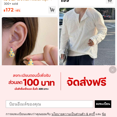
99
จำวัน
฿
แขนพอง จับคู่กับกระโปรงชายระบาย,
300+ sold
ลดอายุและดูดี, นุ่มและเก๋ไก๋สำหรับใส่ทุ
172
กวัน
฿
-4%
4
Resyla Men เสื้อยืดแขนยาวกระดุมผ่า
ครึ่งสีพื้นอเนกประสงค์ลำลองสำหรับผู้ช
#1 ขายดี
ใน ยืดปานกลาง เสื้อผู้ชาย
าย
300+ sold
Alley Deep Jewelry
1
#1 ขายดี
ใน โบโฮ ต่างหูผู้หญิง
279
1
ลูกค้ากลับมาซื้อซ้ำ!
ต่างหูโลหะรูปตัว C 1 คู่ เคลือบหยดสีเห
฿
ลงทะเบียน
ลือง ลายจุดสีน้ำเงิน สไตล์ยุโรปและอเม
เกือบหมดแล้ว!
#1 ขายดี
#1 ขายดี
ใน โบโฮ ต่างหูผู้หญิง
ใน โบโฮ ต่างหูผู้หญิง
ริกัน แฟชั่นส่วนตัว หวานและสง่างาม
300+ sold
ลูกค้ากลับมาซื้อซ้ำ!
ลูกค้ากลับมาซื้อซ้ำ!
สำหรับผู้หญิงและเด็กหญิง สำหรับการเ
การลงทะเบียนแสดงว่าคุณยอมรับ
นโยบายความเป็นส่วนตัว & คุกกี้
และ
ข้อ
เกือบหมดแล้ว!
เกือบหมดแล้ว!
#1 ขายดี
ใน โบโฮ ต่างหูผู้หญิง
35
ดินทาง งานแต่งงาน ปาร์ตี้ วันเกิด ของ
฿
-10%