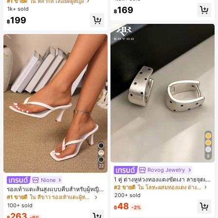
#1 ขายดี
ใน หลากสี เสื้อยืดผู้หญิง
สปอร์ตแฟชั่นมินิมอล ของขวัญสำหรับเ
ลูกค้ากลับมาซื้อซ้ำ!
169
1k+ sold
฿
พื่อน
199
฿
9
22
Rovog Jewelry
1 คู่ ต่างหูห่วงทองแดงขัดเงา ลายจุดเร
Nione
ขาคณิตสไตล์มินิมอล เหมาะสำหรับสว
#2 ขายดี
ใน โลหะผสมทองแดง ต่างหูผู้หญิง
รองเท้าแตะส้นสูงแบบคีบสำหรับผู้หญิง
มใส่ประจำวันแบบสบายๆ สำหรับผู้หญิง
200+ sold
สไตล์คลาสสิก สีบล็อก สไตล์แฟรี่ฤดูร้อ
#1 ขายดี
ใน สีขาว รองเท้าแตะผู้หญิง
น ส้นเข็ม รองเท้าแตะแบบคีบ รองเท้าแ
48
100+ sold
฿
-2%
ตะชายหาดแฟชั่นสายไขว้ รองเท้าผู้ห
263
ญิง สำหรับออฟฟิศ บ้าน กลางแจ้ง ดีไซ
฿
-9%