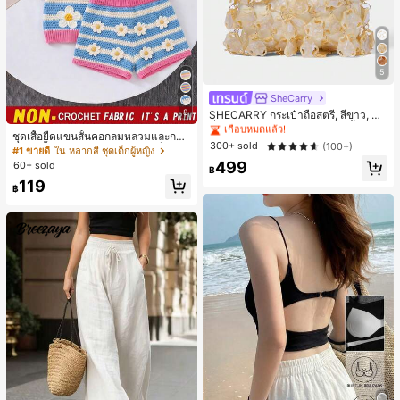
#1 ขายดี
ใน บรรยากาศฤดูร้อน กระเป๋าหูหิ้วด้านบนผู้หญิง
5
เกือบหมดแล้ว!
SheCarry
#1 ขายดี
#1 ขายดี
ใน บรรยากาศฤดูร้อน กระเป๋าหูหิ้วด้านบนผู้หญิง
ใน บรรยากาศฤดูร้อน กระเป๋าหูหิ้วด้านบนผู้หญิง
8
เกือบหมดแล้ว!
เกือบหมดแล้ว!
SHECARRY กระเป๋าถือสตรี, สีขาว, แฟ
ชั่น, สง่างาม, วันหยุด, งานปาร์ตี้
#1 ขายดี
ใน บรรยากาศฤดูร้อน กระเป๋าหูหิ้วด้านบนผู้หญิง
ชุดเสื้อยืดแขนสั้นคอกลมหลวมและกาง
เกือบหมดแล้ว!
300+ sold
(100+)
เกงขาสั้นไบค์เกอร์รัดรูปสำหรับเด็กผู้ห
#1 ขายดี
ใน หลากสี ชุดเด็กผู้หญิง
ญิง สไตล์มินิมอล เหมาะสำหรับฤดูใบไ
499
60+ sold
฿
ม้ผลิและฤดูร้อน
119
฿