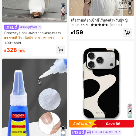
4
11
เสื้อสายเดี่ยวเซ็กซี่ไร้หลังสำหรับผู้หญิง
พร้อมบราแบบมีฟองน้ำ, เสื้อกล้ามแขน
500+ sold
(1000+)
#ชุดฤดูร้อน
กุด, เสื้อลำลองสีดำสำหรับฤดูร้อน
159
Breezaya กางเกงขายาวเอวสูงทรงหล
฿
วมขาบานสำหรับผู้หญิง สีขาวเรียบหรูส
#1 ขายดี
ใน เนื้อผ้า กางเกงขายาวลำลองผ้า
ไตล์ชิค เหมาะสำหรับใส่เที่ยวทะเล วันห
400+ sold
ยุดพักผ่อนฤดูร้อน ลุคสบายๆ ใส่ได้หลา
328
ยโอกาสในชีวิตประจำวัน
฿
-6%
Save ฿6
GIIPPA GARDEN