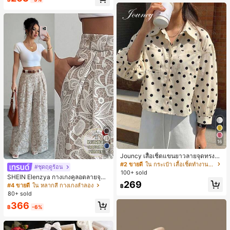
น์หัวเหลี่ยม ชิคและหรูหรา สำหรับเดทไ
นท์
16
5
Jouncy เสื้อเชิ้ตแขนยาวลายจุดทรงหล
วมสำหรับผู้หญิง
#2 ขายดี
ใน กระเป๋า เสื้อเชิ้ตทำงานมีกระเป๋า
#ชุดฤดูร้อน
100+ sold
SHEIN Elenzya กางเกงคูลอตลายจุดเ
269
อวสูงแบบใหม่สำหรับฤดูใบไม้ผลิ/ฤดูร้อ
#4 ขายดี
ใน หลากสี กางเกงลำลอง
฿
น, สไตล์หรูหราเหมาะสำหรับใส่ในชีวิต
80+ sold
ประจำวันและทำงาน, ให้ความรู้สึกวินเ
366
ทจสำหรับฤดูรับปริญญา, เทศกาลดนตร
฿
-6%
ี, การแข่งม้าดาร์บี้, วันประกาศอิสรภาพ