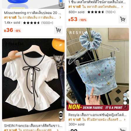
1 ชิ้น เคสโทรศัพท์ดีไซน์ลายคลื่นไม่สม
6
มาตรสำหรับ Phone 17 Pro Max, เหม
#1 ขายดี
ใน หลากสี เคสโทรศัพท์แฟชั่น
าะสำหรับ Phone 16 Pro Max, 15 Pro
600+ sold
(100+)
Misscheering กาวติดเล็บปลอม 20 กรั
Max, 14 Pro Max, เคสโทรศัพท์สไตล์เ
ม แรงยึดสูง เจลสติกเกอร์เล็บนุ่ม แห้งเร็
#1 ขายดี
ใน กาวติดเล็บ กาวติดเล็บและสารยึดติด
53
กาหลีและน่าสนใจ, เข้ากันได้กับ 11/12/
฿
-10%
ว เหมาะสำหรับผู้เริ่มต้นทำเล็บ ติดทนน
13/14/15/16 Pro Max Plus, ดีไซน์หรู
1.4k+ sold
(1000+)
าน
หราเหมาะสำหรับทั้งชายและหญิง, ของ
36
ขวัญในอุดมคติสำหรับคริสต์มาส, วันว
฿
-8%
าเลนไทน์, อีสเตอร์, ฤดูแต่งงานและวันเ
กิดสำหรับแฟนสาว
7
Resyla เสื้อเกาะอกแฟชั่นผู้หญิงสไตล์ซั
มเมอร์อเนกประสงค์ลายเดนิม แนะนำ
#1 ขายดี
ใน ที่ไม่มีสายหนัง เสื้อสตรี เสื้อเบลาส์ & Tee
สำหรับงานหนัก ขายดี ตกแต่งเพชรสีสั
300+ sold
SHEIN Franclia เสื้อเบลาส์สีครีมขาวนุ่
นสดใสพิมพ์ลาย เหมาะสำหรับใส่ประ
มนวล เอวรูด, แต่งขอบตัดกัน + โบว์ผูก,
#2 ขายดี
ใน ธรรมดา เสื้อเบลาส์ผู้หญิง