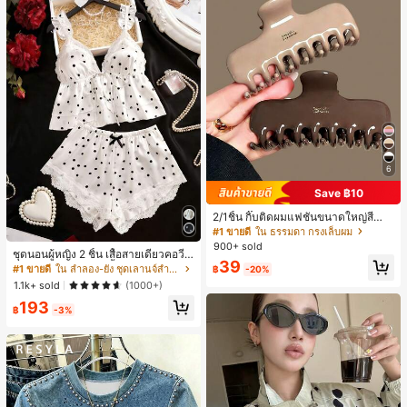
6
Save ฿10
2/1ชิ้น กิ๊บติดผมแฟชั่นขนาดใหญ่สีน้ำ
ตาลชานมสำหรับผู้หญิง เหมาะสำหรับก
#1 ขายดี
ใน ธรรมดา กรงเล็บผม
ารอาบน้ำ ล้างหน้า และจัดแต่งทรงผม
900+ sold
ชุดนอนผู้หญิง 2 ชิ้น เสื้อสายเดี่ยวคอวีลู
39
กไม้ พร้อมกางเกงขาสั้นแต่งลูกไม้ แต่ง
#1 ขายดี
ใน ลำลอง-ยัง ชุดเลานจ์สำหรับผู้หญิง
฿
-20%
โบว์ที่เอว ชุดลำลองผู้หญิงนุ่มสบายน่ารั
1.1k+ sold
(1000+)
ก สไตล์เอสเธติก
193
฿
-3%