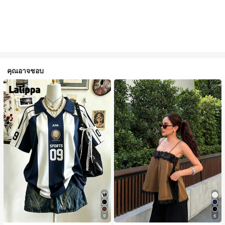
คุณอาจชอบ
9
6
#1 ขายดี
ใน สีกากี เสื้อสตรี เสื้อเบลาส์ & Tee