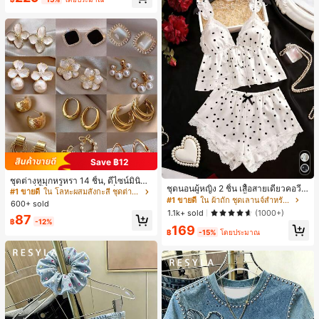
ี, การแข่งม้าดาร์บี้, วันประกาศอิสรภาพ
Save ฿12
ชุดต่างหูมุกหรูหรา 14 ชิ้น, ดีไซน์มินิมอ
ชุดนอนผู้หญิง 2 ชิ้น เสื้อสายเดี่ยวคอวีลู
ลใหม่ที่เป็นเอกลักษณ์ ต่างหูที่สง่างาม
#1 ขายดี
ใน โลหะผสมสังกะสี ชุดต่างหูผู้หญิง
กไม้ พร้อมกางเกงขาสั้นแต่งลูกไม้ แต่ง
สำหรับผู้หญิง, ของขวัญสำหรับเธอ
#1 ขายดี
ใน ผ้าถัก ชุดเลานจ์สำหรับผู้หญิง
600+ sold
โบว์ที่เอว ชุดลำลองผู้หญิงนุ่มสบายน่ารั
1.1k+ sold
(1000+)
87
ก สไตล์เอสเธติก
฿
-12%
169
฿
-15%
โดยประมาณ