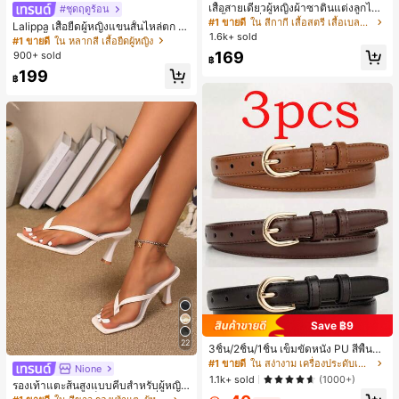
ลูกค้ากลับมาซื้อซ้ำ!
เสื้อสายเดี่ยวผู้หญิงผ้าซาตินแต่งลูกไม้
#ชุดฤดูร้อน
- เสื้อสายเดี่ยวฤดูร้อนสีคากีมีรอยผ่าด้า
#1 ขายดี
#1 ขายดี
ใน สีกากี เสื้อสตรี เสื้อเบลาส์ & Tee
ใน สีกากี เสื้อสตรี เสื้อเบลาส์ & Tee
Lalippa เสื้อยืดผู้หญิงแขนสั้นไหล่ตก ค
นข้างที่น่าดึงดูดแบบสบายๆ
1.6k+ sold
ลูกค้ากลับมาซื้อซ้ำ!
ลูกค้ากลับมาซื้อซ้ำ!
อวีปกเสื้อ ลายพิมพ์ดิจิทัลลายทาง สไตล์
#1 ขายดี
ใน หลากสี เสื้อยืดผู้หญิง
สปอร์ตแฟชั่นมินิมอล ของขวัญสำหรับเ
#1 ขายดี
ใน สีกากี เสื้อสตรี เสื้อเบลาส์ & Tee
169
900+ sold
฿
พื่อน
ลูกค้ากลับมาซื้อซ้ำ!
199
฿
Save ฿9
22
3ชิ้น/2ชิ้น/1ชิ้น เข็มขัดหนัง PU สีพื้น
ลำลอง ดีไซน์มินิมอล เหมาะสำหรับผู้ห
#1 ขายดี
ใน สง่างาม เครื่องประดับเข็มขัดและเข็มขัดผู้หญิง
Nione
ญิงในฤดูร้อน ฤดูใบไม้ร่วง วิทยาเขต ป
1.1k+ sold
(1000+)
รองเท้าแตะส้นสูงแบบคีบสำหรับผู้หญิง
ลายฤดูใบไม้ร่วง ฮาโลวีน & คริสต์มาส
สไตล์คลาสสิก สีบล็อก สไตล์แฟรี่ฤดูร้อ
ความหรูหราที่เงียบสงบ