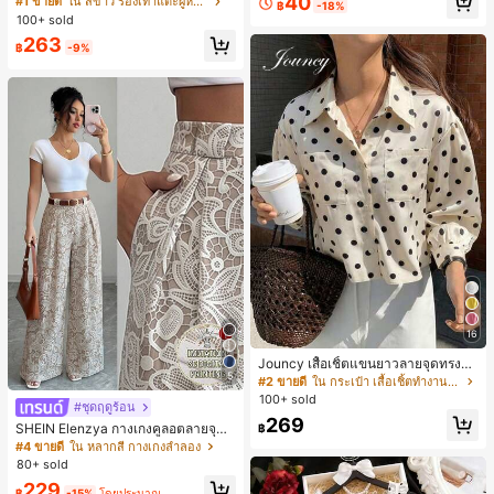
40
#1 ขายดี
ใน สีขาว รองเท้าแตะผู้หญิง
฿
-18%
น ส้นเข็ม รองเท้าแตะแบบคีบ รองเท้าแ
100+ sold
ตะชายหาดแฟชั่นสายไขว้ รองเท้าผู้ห
263
ญิง สำหรับออฟฟิศ บ้าน กลางแจ้ง ดีไซ
฿
-9%
น์หัวเหลี่ยม ชิคและหรูหรา สำหรับเดทไ
นท์
16
Jouncy เสื้อเชิ้ตแขนยาวลายจุดทรงหล
5
วมสำหรับผู้หญิง
#2 ขายดี
ใน กระเป๋า เสื้อเชิ้ตทำงานมีกระเป๋า
100+ sold
#ชุดฤดูร้อน
269
SHEIN Elenzya กางเกงคูลอตลายจุดเ
฿
อวสูงแบบใหม่สำหรับฤดูใบไม้ผลิ/ฤดูร้อ
#4 ขายดี
ใน หลากสี กางเกงลำลอง
น, สไตล์หรูหราเหมาะสำหรับใส่ในชีวิต
80+ sold
ประจำวันและทำงาน, ให้ความรู้สึกวินเ
229
ทจสำหรับฤดูรับปริญญา, เทศกาลดนตร
฿
-15%
โดยประมาณ