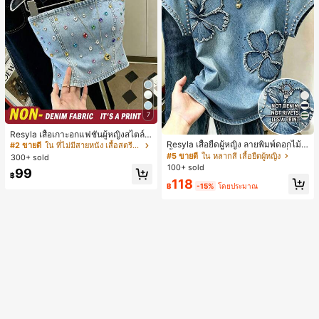
7
17
Resyla เสื้อเกาะอกแฟชั่นผู้หญิงสไตล์ซั
มเมอร์อเนกประสงค์ลายเดนิม แนะนำ
Resyla เสื้อยืดผู้หญิง ลายพิมพ์ดอกไม้สี
#2 ขายดี
ใน ที่ไม่มีสายหนัง เสื้อสตรี เสื้อเบลาส์ & Tee
สำหรับงานหนัก ขายดี ตกแต่งเพชรสีสั
น้ำเงินวินเทจ เสื้อสำหรับออกไปเที่ยวฤ
#5 ขายดี
ใน หลากสี เสื้อยืดผู้หญิง
300+ sold
นสดใสพิมพ์ลาย เหมาะสำหรับใส่ประ
ดูร้อน ดีไซน์กราฟิก สบายๆ อเนกประสง
100+ sold
99
จำวัน
ค์ สวมใส่ประจำวัน กลางแจ้ง ช้อปปิ้ง ท่
฿
118
องเที่ยวกลางแจ้ง
฿
-15%
โดยประมาณ