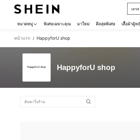
เดรส
Use up 
หมวดหมู่
พิเศษเฉพาะคุณ
มาใหม่
ดีลสุดพิเศษ
เสื้อผ้าผู้ห
หน้าแรก
HappyforU shop
/
HappyforU shop