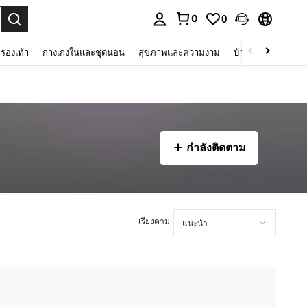
0
0
 select.
รองเท้า
กางเกงในและชุดนอน
สุขภาพและความงาม
บ้านและที่อยู่อาศัย
กำลังติดตาม
เรียงตาม