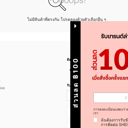
ไม่มีสินค้าที่ตรงกัน โปรดลองด้วยตัวเลือกอื่น ๆ
ส่วนลด ฿100
ติดตามเรา
ส
รับข่าวสาร SHEIN
่อย
การลงทะเบียนแสดงว่า
TH + 66
เรา
ฉันต้องการรับข
การติดต่อ SHE
TH + 66