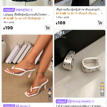
9
6
#1 ขายดี
ใน สีกากี เสื้อสตรี เสื้อเบลาส์ & Tee
ลูกค้ากลับมาซื้อซ้ำ!
เสื้อสายเดี่ยวผู้หญิงผ้าซาตินแต่งลูกไม้
#ชุดฤดูร้อน
- เสื้อสายเดี่ยวฤดูร้อนสีคากีมีรอยผ่าด้า
#1 ขายดี
#1 ขายดี
ใน สีกากี เสื้อสตรี เสื้อเบลาส์ & Tee
ใน สีกากี เสื้อสตรี เสื้อเบลาส์ & Tee
Lalippa เสื้อยืดผู้หญิงแขนสั้นไหล่ตก ค
นข้างที่น่าดึงดูดแบบสบายๆ
1.5k+ sold
ลูกค้ากลับมาซื้อซ้ำ!
ลูกค้ากลับมาซื้อซ้ำ!
อวีปกเสื้อ ลายพิมพ์ดิจิทัลลายทาง สไตล์
#1 ขายดี
ใน หลากสี เสื้อยืดผู้หญิง
สปอร์ตแฟชั่นมินิมอล ของขวัญสำหรับเ
#1 ขายดี
ใน สีกากี เสื้อสตรี เสื้อเบลาส์ & Tee
169
1k+ sold
฿
พื่อน
ลูกค้ากลับมาซื้อซ้ำ!
199
฿
9
22
Rovog Jewelry
1 คู่ ต่างหูห่วงทองแดงขัดเงา ลายจุดเร
Nione