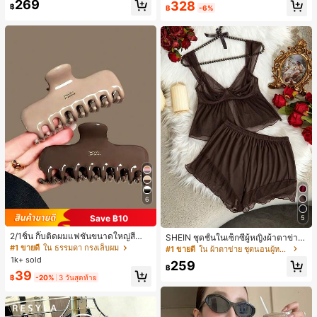
269
328
ยโอกาสในชีวิตประจำวัน
฿
฿
-6%
6
Save ฿10
5
2/1ชิ้น กิ๊บติดผมแฟชั่นขนาดใหญ่สีน้ำ
SHEIN ชุดชั้นในเซ็กซี่ผู้หญิงผ้าตาข่าย
ตาลชานมสำหรับผู้หญิง เหมาะสำหรับก
มีโครงคัพบาง
#1 ขายดี
ใน ธรรมดา กรงเล็บผม
#1 ขายดี
ใน ผ้าตาข่าย ชุดนอนผู้หญิง
ารอาบน้ำ ล้างหน้า และจัดแต่งทรงผม
1k+ sold
259
฿
39
฿
-20%
3 วันสุดท้าย