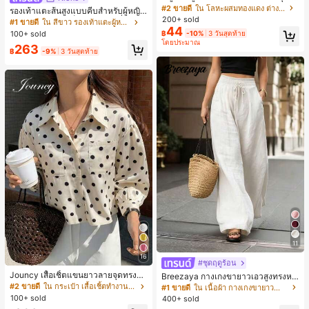
ขาคณิตสไตล์มินิมอล เหมาะสำหรับสว
#2 ขายดี
ใน โลหะผสมทองแดง ต่างหูผู้หญิง
รองเท้าแตะส้นสูงแบบคีบสำหรับผู้หญิง
มใส่ประจำวันแบบสบายๆ สำหรับผู้หญิง
200+ sold
สไตล์คลาสสิก สีบล็อก สไตล์แฟรี่ฤดูร้อ
#1 ขายดี
ใน สีขาว รองเท้าแตะผู้หญิง
44
น ส้นเข็ม รองเท้าแตะแบบคีบ รองเท้าแ
100+ sold
฿
-10%
3 วันสุดท้าย
ตะชายหาดแฟชั่นสายไขว้ รองเท้าผู้ห
โดยประมาณ
263
ญิง สำหรับออฟฟิศ บ้าน กลางแจ้ง ดีไซ
฿
-9%
3 วันสุดท้าย
น์หัวเหลี่ยม ชิคและหรูหรา สำหรับเดทไ
นท์
11
16
#ชุดฤดูร้อน
Jouncy เสื้อเชิ้ตแขนยาวลายจุดทรงหล
Breezaya กางเกงขายาวเอวสูงทรงหล
วมสำหรับผู้หญิง
วมขาบานสำหรับผู้หญิง สีขาวเรียบหรูส
#2 ขายดี
ใน กระเป๋า เสื้อเชิ้ตทำงานมีกระเป๋า
#1 ขายดี
ใน เนื้อผ้า กางเกงขายาวลำลองผ้า
ไตล์ชิค เหมาะสำหรับใส่เที่ยวทะเล วันห
100+ sold
400+ sold
ยุดพักผ่อนฤดูร้อน ลุคสบายๆ ใส่ได้หลา