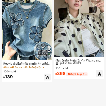
#1 ขายดี
ใน กระเป๋า เสื้อคลุมลำลอง
17
ลูกค้ากลับมาซื้อซ้ำ!
เสื้อแจ็คเก็ตสั้นผู้หญิงสไตล์วินเทจ ลายจุ
Resyla เสื้อยืดผู้หญิง ลายพิมพ์ดอกไม้สี
ดขนาดใหญ่ คอตั้ง เอวเข้ารูป แขนพอง
#1 ขายดี
#1 ขายดี
ใน กระเป๋า เสื้อคลุมลำลอง
ใน กระเป๋า เสื้อคลุมลำลอง
น้ำเงินวินเทจ เสื้อสำหรับออกไปเที่ยวฤ
ทรงหลวม แฟชั่นอเนกประสงค์ สำหรับใ
#5 ขายดี
ใน หลากสี เสื้อยืดผู้หญิง
100+ sold
ลูกค้ากลับมาซื้อซ้ำ!
ลูกค้ากลับมาซื้อซ้ำ!
ดูร้อน ดีไซน์กราฟิก สบายๆ อเนกประสง
ส่ประจำวันและไปเที่ยวพักผ่อน
100+ sold
#1 ขายดี
ใน กระเป๋า เสื้อคลุมลำลอง
368
ค์ สวมใส่ประจำวัน กลางแจ้ง ช้อปปิ้ง ท่
฿
-10%
3 วันสุดท้าย
139
ลูกค้ากลับมาซื้อซ้ำ!
องเที่ยวกลางแจ้ง
฿