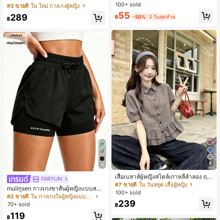
ลำลองกีฬาฤดูร้อน ความยาว 3/4
บฮีเมียนสำหรับพักผ่อน สีกากี ผิวสัมผัส
100+ sold
#3 ขายดี
ใน ใหม่ กางเกงผู้หญิง
มีเท็กซ์เจอร์ เอวสูงทรงหลวม เอวยางยืด
55
289
฿
-50%
3 วันสุดท้าย
พร้อมเชือกรูด ทรงขาตรงทิ้งตัว ขากว้า
฿
ง สำหรับชายหาด ลำลอง พักผ่อน และเ
ดินทาง
4
5
เสื้อเบลาส์ผู้หญิงสไตล์เกาหลีลำลอง ฤดู
FARYUN
ใบไม้ผลิ/ฤดูร้อนใหม่ ชายระบาย ชิคแล
#7 ขายดี
ใน วันหยุด เสื้อผู้หญิง
mulinsen กางเกงขาสั้นผู้หญิงแบบสบา
ะหรูหรา
100+ sold
ยๆ สีพื้น หลวม อเนกประสงค์ กางเกงขา
#2 ขายดี
ใน กางเกงในผู้หญิงแบบแอคทีฟ
สั้นกีฬา 2-In-1 สำหรับวิ่ง ฟิตเนส และก
239
70+ sold
฿
ารฝึกซ้อมกีฬาในฤดูร้อน
119
฿