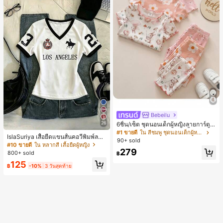
Bebeilu
26
6ชิ้น/เซ็ต ชุดนอนเด็กผู้หญิงลายการ์ตูน
หมีและดอกไม้ คอกลม แขนสั้น กางเกง
#1 ขายดี
ใน สีชมพู ชุดนอนเด็กผู้หญิง
IslaSuriya เสื้อยืดแขนสั้นคอวีพิมพ์ลาย
ขาสั้น ขอบระบาย สวมใส่สบาย
90+ sold
สีตัดกันสำหรับผู้หญิง
#10 ขายดี
ใน หลากสี เสื้อยืดผู้หญิง
279
800+ sold
฿
125
฿
-10%
3 วันสุดท้าย