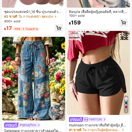
6
ชุดแปรงแต่งหน้า 16 ชิ้น ประกอบด้วยแ
Resyla เสื้อยืดผู้หญิงคอตัดสี, หลากสี, ล
ปรงแต่งหน้า 13 ชิ้น, ฟองน้ำแต่งหน้ารู
ายพิมพ์แมวน่ารัก, เสื้อสำหรับออกไปเที่
100+ sold
#2 ขายดี
ใน การแต่งหน้า ชุดแปรง
ปหยดน้ำ 1 ชิ้น, แปรงแป้งรองพื้นกลม 1
ยวฤดูร้อน, ดีไซน์กราฟิก, ความรู้สึกพรีเ
600+ sold
159
฿
ชิ้น และฟองน้ำแต่งหน้ารูปสามเหลี่ยม
มียม, ลำลองอเนกประสงค์, สวมใส่ประ
17
1 ชิ้น - ชุดคลาสสิก ทำจากขนสังเคราะ
จำวัน, กลางแจ้ง, ช้อปปิ้ง, การเดินทาง
฿
-11%
3 วันสุดท้าย
ห์นุ่มและเป็นมิตรต่อผิว เหมาะสำหรับผู้
เสื้อผ้ากลางแจ้ง
หญิงและเด็กผู้หญิง เหมาะสำหรับฤดูใบ
ไม้ร่วงและฤดูหนาว
5
22
FARYUN
mulinsen กางเกงขาสั้นกีฬาผู้หญิง ดีไซ
#ชุดฤดูร้อน
น์ปลายเปิด เอวยืดหยุ่น กางเกงขาสั้น
#1 ขายดี
ใน กางเกงในผู้หญิงแบบแอคทีฟ
Selamara กางเกงขายาวลำลองสไตล์โ