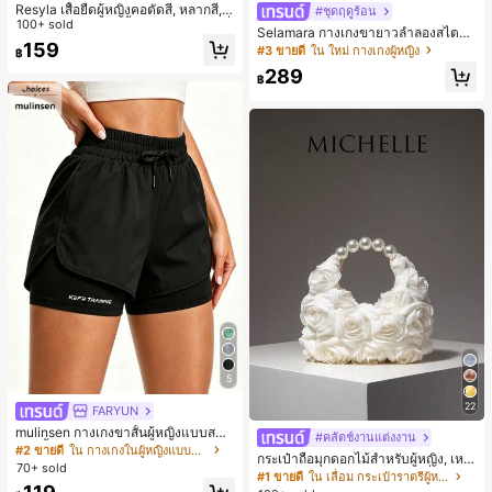
Resyla เสื้อยืดผู้หญิงคอตัดสี, หลากสี, ล
#ชุดฤดูร้อน
ายพิมพ์แมวน่ารัก, เสื้อสำหรับออกไปเที่
100+ sold
Selamara กางเกงขายาวลำลองสไตล์โ
ยวฤดูร้อน, ดีไซน์กราฟิก, ความรู้สึกพรีเ
159
บฮีเมียนสำหรับพักผ่อน สีกากี ผิวสัมผัส
#3 ขายดี
ใน ใหม่ กางเกงผู้หญิง
฿
มียม, ลำลองอเนกประสงค์, สวมใส่ประ
มีเท็กซ์เจอร์ เอวสูงทรงหลวม เอวยางยืด
จำวัน, กลางแจ้ง, ช้อปปิ้ง, การเดินทาง
289
พร้อมเชือกรูด ทรงขาตรงทิ้งตัว ขากว้า
฿
เสื้อผ้ากลางแจ้ง
ง สำหรับชายหาด ลำลอง พักผ่อน และเ
ดินทาง
5
22
FARYUN
mulinsen กางเกงขาสั้นผู้หญิงแบบสบา
#คลัตช์งานแต่งงาน
ยๆ สีพื้น หลวม อเนกประสงค์ กางเกงขา
#2 ขายดี
ใน กางเกงในผู้หญิงแบบแอคทีฟ
กระเป๋าถือมุกดอกไม้สำหรับผู้หญิง, เหม
สั้นกีฬา 2-In-1 สำหรับวิ่ง ฟิตเนส และก
70+ sold
าะสำหรับชุดราตรี, ชุดบอล, เครื่องประ
#1 ขายดี
ใน เลื่อม กระเป๋าราตรีผู้หญิง
ารฝึกซ้อมกีฬาในฤดูร้อน
ดับงานแต่งงาน, กระเป๋าสตางค์สุภาพส