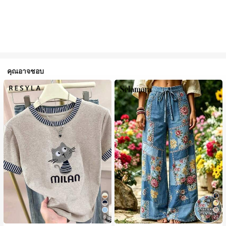
คุณอาจชอบ
6
22