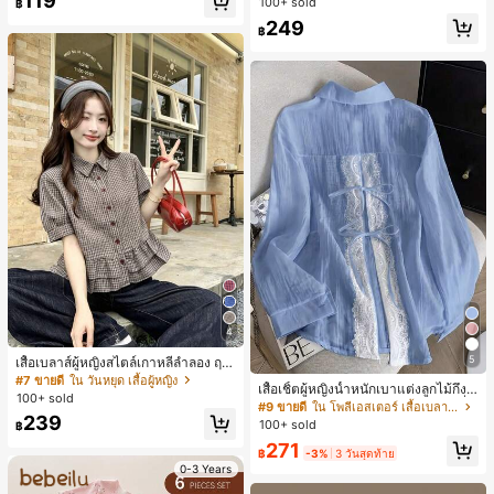
119
100+ sold
฿
ตรีหรูหรา, ของขวัญสำหรับผู้หญิง (ลาย
249
สุ่ม)
฿
4
5
เสื้อเบลาส์ผู้หญิงสไตล์เกาหลีลำลอง ฤดู
ใบไม้ผลิ/ฤดูร้อนใหม่ ชายระบาย ชิคแล
#7 ขายดี
ใน วันหยุด เสื้อผู้หญิง
เสื้อเชิ้ตผู้หญิงน้ำหนักเบาแต่งลูกไม้กึ่งโ
ะหรูหรา
100+ sold
ปร่งใสแบบเลเยอร์ รุ่นดีไซน์เนอร์แฟชั่น
#9 ขายดี
ใน โพลีเอสเตอร์ เสื้อเบลาส์ผู้หญิง
เหมาะสำหรับฤดูใบไม้ผลิ ฤดูร้อน และฤ
239
100+ sold
฿
ดูใบไม้ร่วง ซักด้วยเครื่องซักผ้าได้ สไต
271
ล์โบโฮชิค
฿
-3%
3 วันสุดท้าย
0-3 Years