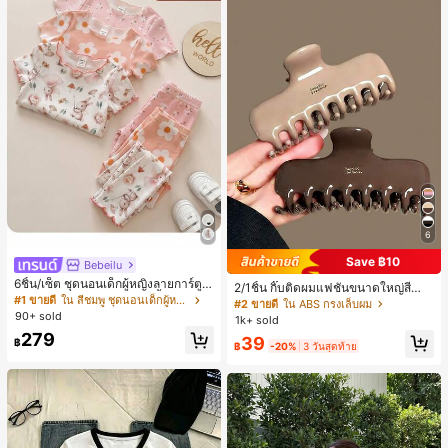
6
Save ฿10
Bebeilu
6ชิ้น/เซ็ต ชุดนอนเด็กผู้หญิงลายการ์ตูน
2/1ชิ้น กิ๊บติดผมแฟชั่นขนาดใหญ่สีน้ำ
หมีและดอกไม้ คอกลม แขนสั้น กางเกง
#1 ขายดี
ใน สีชมพู ชุดนอนเด็กผู้หญิง
ตาลชานมสำหรับผู้หญิง เหมาะสำหรับก
#2 ขายดี
ใน ABS กรงเล็บผม
ขาสั้น ขอบระบาย สวมใส่สบาย
ารอาบน้ำ ล้างหน้า และจัดแต่งทรงผม
90+ sold
1k+ sold
279
39
฿
฿
-20%
3 วันสุดท้าย