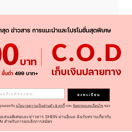
APP
ติดตามเลย
ลงทะเบียน
คุณยอมรับ
นโยบายความเป็นส่วนตัว & คุกกี้
และ
ข้อตกลงและเงื่อนไข
ของ
ติดตาม
้อเสนอพิเศษและข่าวสาร SHEIN ผ่านอีเมล ฉันรับทราบเกี่ยวกับ
IN สำหรับการยกเลิกการสมัคร
ติดตามเลย