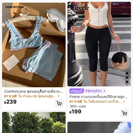
#ชุดฤดูร้อน
Comfortcana ชุดนอนเสื้อสายเดี่ยวแต่
งระบายและกางเกงขาสั้นสำหรับผู้หญิง
#1 ขายดี
ใน ลำลอง-ยัง ชุดนอนผู้หญิง
Firerie กางเกงเลกกิ้งแคปรีถักลายลูกไม้
สีดำหรูหราสำหรับผู้หญิง อเนกประสงค์
239
#1 ขายดี
ใน โพลีเอสเตอร์ เลกกิ้งสตรี
฿
สำหรับกีฬา แฟชั่น ชายหาด เทศกาลด
300+ sold
นตรี ฤดูร้อนแบบสบายๆ
199
฿