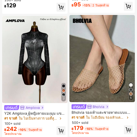
ตประจำวันและงานปาร์ตี้ ของขวัญสำห
95
129
฿
-13%
2 วันสุดท้าย
รับผู้หญิง
฿
5
7
Bholvia
Amplova
Bholvia รองเท้าแตะชายหาดแบบแบน
Y2K Amplova ผู้หญิงลายแมงมุม แขน
สบาย ๆ ลายฉลุมาใหม่สำหรับผู้หญิง
#1 ขายดี
ใน โบฮีเมียน รองเท้าแตะผู้หญิง
ยาว คอตั้ง บอดี้สูท, สไตล์แฟชั่นดาร์ก
#1 ขายดี
ใน ไม่เป็นทางการ บอดี้สูทผู้หญิง
บอดี้สูทผู้หญิง บอดี้สูทฮาโลวีน บอดี้สูท
500+ sold
100+ sold
ลายใยแมงมุม
179
242
฿
-10%
วันสุดท้าย
฿
-10%
วันสุดท้าย
โดยประมาณ
โดยประมาณ