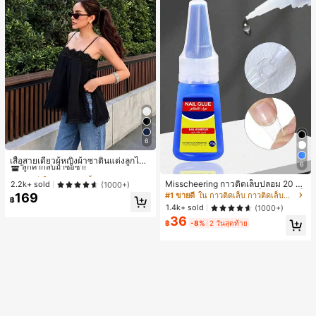
6
#1 ขายดี
ใน ชายหาด เสื้อกล้ามผู้หญิง & Camis
ลูกค้ากลับมาซื้อซ้ำ!
เสื้อสายเดี่ยวผู้หญิงผ้าซาตินแต่งลูกไม้
6
- เสื้อสายเดี่ยวฤดูร้อนสีขากีมีรอยผ่าด้า
#1 ขายดี
#1 ขายดี
ใน ชายหาด เสื้อกล้ามผู้หญิง & Camis
ใน ชายหาด เสื้อกล้ามผู้หญิง & Camis
นข้างที่น่าดึงดูด ลำลองสีดำ สำหรับเธอ
Misscheering กาวติดเล็บปลอม 20 กรั
ลูกค้ากลับมาซื้อซ้ำ!
ลูกค้ากลับมาซื้อซ้ำ!
2.2k+ sold
(1000+)
ม แรงยึดสูง เจลสติกเกอร์เล็บนุ่ม แห้งเร็
#1 ขายดี
ใน กาวติดเล็บ กาวติดเล็บและสารยึดติด
169
#1 ขายดี
ใน ชายหาด เสื้อกล้ามผู้หญิง & Camis
฿
ว เหมาะสำหรับผู้เริ่มต้นทำเล็บ ติดทนน
1.4k+ sold
(1000+)
ลูกค้ากลับมาซื้อซ้ำ!
าน
36
฿
-8%
2 วันสุดท้าย