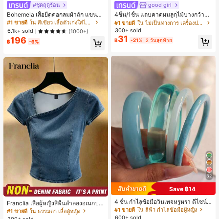
#ชุดฤดูร้อน
good girl
#1 ขายดี
ใน ไม่เป็นทางการ เครื่องประดับผมผู้หญิง
เกือบหมดแล้ว!
Bohemela เสื้อยืดคอกลมผ้าถัก แขนยา
4ชิ้น/1ชิ้น แถบคาดผมลูกไม้บางกว้างยื
ว สีเรียบ ใช้งานทั่วไป สำหรับผู้หญิง
ดหยุ่นสำหรับผู้หญิง, แฟชั่นอเนกประสง
#1 ขายดี
ใน สีเขียว เสื้อตัวเก่งใส่ได้ทุกวัน
#1 ขายดี
#1 ขายดี
ใน ไม่เป็นทางการ เครื่องประดับผมผู้หญิง
ใน ไม่เป็นทางการ เครื่องประดับผมผู้หญิง
ค์พรีเมียมหรูหราสไตล์มินิมอล ผ้าพันคอ
300+ sold
เกือบหมดแล้ว!
เกือบหมดแล้ว!
6.1k+ sold
(1000+)
เล็กๆ ห่วงผม อุปกรณ์เสริมผม, เหมาะสำ
31
196
#1 ขายดี
ใน ไม่เป็นทางการ เครื่องประดับผมผู้หญิง
฿
-21%
2 วันสุดท้าย
หรับการออกไปข้างนอกประจำวัน, ลำล
฿
-6%
เกือบหมดแล้ว!
อง, งานปาร์ตี้, การเดินทาง, การพักผ่อ
น, การมัดผม, การจัดทรงผม, การแต่งห
น้า, การจับคู่ชุด, อุปกรณ์เสริมประดับผ
ม
32
Save ฿14
4 ชิ้น กำไลข้อมือวินเทจหรูหรา ดีไซน์มิ
Franclia เสื้อผู้หญิงสีพื้นลำลองอเนกปร
นิมอลแฟชั่น เหมาะสำหรับใส่ในชีวิตปร
#1 ขายดี
ใน สีฟ้า กำไลข้อมือผู้หญิง
ะสงค์สำหรับใส่ประจำวัน
#1 ขายดี
ใน ธรรมดา เสื้อผู้หญิง
ะจำวัน อะคริลิก เหมาะสำหรับใส่ในชีวิ
600+ sold
200+ sold