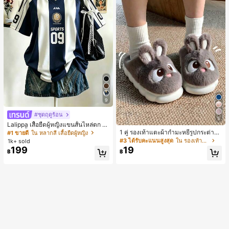
9
#ชุดฤดูร้อน
5
Lalippa เสื้อยืดผู้หญิงแขนสั้นไหล่ตก ค
อวีปกเสื้อ ลายพิมพ์ดิจิทัลลายทาง สไตล์
1 คู่ รองเท้าแตะผ้ากำมะหยี่รูปกระต่าย
#1 ขายดี
ใน หลากสี เสื้อยืดผู้หญิง
สปอร์ตแฟชั่นมินิมอล ของขวัญสำหรับเ
สำหรับผู้หญิง, อบอุ่นและสบาย, เหมาะ
#3 ได้รับคะแนนสูงสุด
ใน รองเท้าแตะใส่ในบ้าน
1k+ sold
พื่อน
สำหรับใส่ลำลองในฤดูใบไม้ร่วง/ฤดูหน
199
19
฿
฿
าว, รองเท้าบ้านผู้หญิงหรูหราใหม่, ส้นเ
ตี้ย, หัวกลมเรียบง่าย, อุปกรณ์เสริมสำห
รับฤดูหนาวที่อบอุ่น, รองเท้าแตะผ้ากำม
ะหยี่น่ารัก, ของขวัญปีใหม่/วันวาเลนไท
น์ในอุดมคติ, รองเท้าแตะคู่รัก, ของขวั
ญวันแม่, สวน, ของตกแต่งห้องครัว, ฤดู
ร้อน, ชายหาด, ของใช้จำเป็นสำหรับกา
รเดินทาง, ของตกแต่งห้อง, นุ่มนิ่ม, การ
สำเร็จการศึกษา, ชั้นวางรองเท้า, ประห
ยัดพื้นที่จัดเก็บ, กลางแจ้ง, สวน, พิธีสำเ
ร็จการศึกษา, พิธีจบการศึกษา, ยินดีด้ว