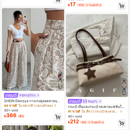
ชิ้น และฟองน้ำแต่งหน้ารูปสามเหลี่ยม
17
฿
-11%
3 วันสุดท้าย
1 ชิ้น - ชุดคลาสสิก ทำจากขนสังเคราะ
ห์นุ่มและเป็นมิตรต่อผิว เหมาะสำหรับผู้
หญิงและเด็กผู้หญิง เหมาะสำหรับฤดูใบ
ไม้ร่วงและฤดูหนาว
5
14
#ชุดฤดูร้อน
SHEIN Elenzya กางเกงคูลอตลายจุดเ
Bagify
อวสูงแบบใหม่สำหรับฤดูใบไม้ผลิ/ฤดูร้อ
#4 ขายดี
ใน หลากสี กางเกงลำลอง
กระเป๋าถือและกระเป๋าสะพายแฟชั่นให
น, สไตล์หรูหราเหมาะสำหรับใส่ในชีวิต
80+ sold
ม่ ตกแต่งด้วยเข็มขัด เหมาะสำหรับงาน
#1 ขายดี
ใน สีขาว กระเป๋าสะพายผู้หญิง
ประจำวันและทำงาน, ให้ความรู้สึกวินเ
366
ปาร์ตี้ การรวมตัว การออกไปข้างนอก ก
80+ sold
฿
-6%
ทจสำหรับฤดูรับปริญญา, เทศกาลดนตร
ารท่องเที่ยว การช้อปปิ้ง และการใช้งาน
212
ี, การแข่งม้าดาร์บี้, วันประกาศอิสรภาพ
฿
-3%
3 วันสุดท้าย
ประจำวัน สามารถเก็บเหรียญ โทรศัพท์
เหมาะสำหรับกระเป๋าทำงานของพนักง