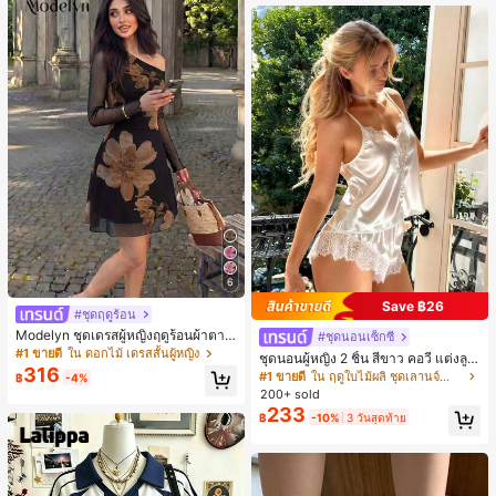
านออฟฟิศ นักศึกษามหาวิทยาลัย และ
พนักงานออฟฟิศ กระเป๋าผู้หญิงที่หรูหรา
6
Save ฿26
#ชุดฤดูร้อน
Modelyn ชุดเดรสผู้หญิงฤดูร้อนผ้าตาข่
#ชุดนอนเซ็กซี่
ายพิมพ์ลาย คอไม่สมมาตร จับจีบ หรูหร
#1 ขายดี
ใน ดอกไม้ เดรสสั้นผู้หญิง
ชุดนอนผู้หญิง 2 ชิ้น สีขาว คอวี แต่งลูก
า เซ็กซี่
316
ไม้แบบแพตช์เวิร์ก ชุดนอนใส่ในบ้าน
#1 ขายดี
ใน ฤดูใบไม้ผลิ ชุดเลานจ์สำหรับผู้หญิง
฿
-4%
สำหรับเธอ
200+ sold
233
฿
-10%
3 วันสุดท้าย