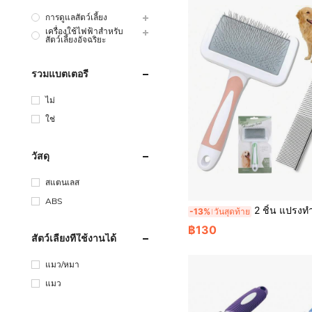
การดูแลสัตว์เลี้ยง
เครื่องใช้ไฟฟ้าสำหรับ
สัตว์เลี้ยงอัจฉริยะ
รวมแบตเตอรี่
ไม่
ใช่
วัสดุ
สแตนเลส
ABS
2 ชิ้น แปรงทำความสะอาดสัตว์เลี้ยงด้วยตัวเอง ด้ามจับกันลื่น และระบบสแตนเลสถอดเส้นผม หวีสลิกเกอร์หนัก เหมาะสำหรับสุนัข แมว สัตว์เล็ก ข
-13%
วันสุดท้าย
฿130
สัตว์เลี้ยงที่ใช้งานได้
แมว/หมา
แมว