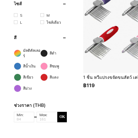
ไซส์
S
M
L
ไซส์เดียว
สี
มัลติคัลเลอ
สีดำ
ร์
สีน้ำเงิน
สีชมพู
สีเขียว
สีแดง
฿119
สีม่วง
ช่วงราคา (THB)
Min:
Max:
OK