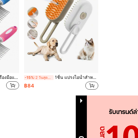
1 ชิ้น หวีแปรงขจัดขนสัตว์ เครื่องมือแปรงสุนัข - แปรงสุนัข สำหรับ Goldendoodle & แปรงแมว ใบมีด 2.5 นิ้ว ทำจากเหล็ก แปรงสุนัขสำหรับแยกเส้นขนที่พันกันหรือเกิดปม
1ชิ้น แปรงไอน้ำสำหรับแมว/สุนัขแบบชาร์จไฟได้, แปรงสเปรย์ดูแลขนแมวป้องกันไฟฟ้าสถิต, นวด, ทำความสะอาด, ลดขนที่พันกัน
-15%
2 วันสุดท้าย
฿84
1
รวม 1 หน้า