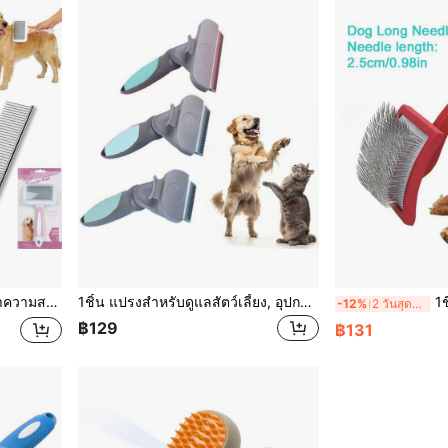
นยาว/สั้น เหมาะสำหรับผิวแพ้ง่ายสีเบจและทุกประเภทขน ทนทานและทำความสะอาดง่าย
1ชิ้น แปรงสำหรับดูแลสัตว์เลี้ยง, อุปกรณ์เสริมความงามสำหรับสัตว์เลี้ยง, เหมาะสำหรับแมวและสุนัขเพื่อกำจัดขนที่หลุดร่วง, แปรงกำจัดขน, หวีเล็มขนแมวใบมีดโค้ง, อุปกรณ์สำหรับสัตว์เลี้ยง, ของขวัญสำหรับสัตว์เลี้ยง
1ชิ้น แปรงสลิคเ
-12%
2 วันสุดท้าย
฿129
฿131