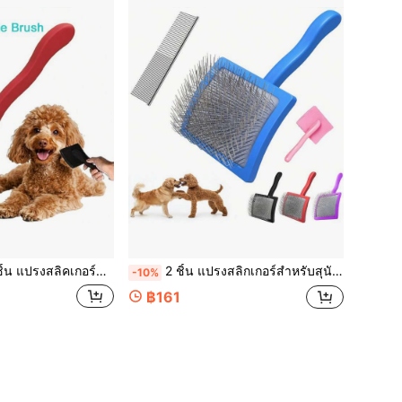
กอร์สำหรับสุนัข สำหรับดูแลขนสุนัขพันธุ์ Doodle, หมุดยาวพิเศษ (2.5ซม./0.98นิ้ว) แปรงพุดเดิ้ลสำหรับสุนัขขนาดกลางและใหญ่ที่ผลัดขน
2 ชิ้น แปรงสลิกเกอร์สำหรับสุนัขและสัตว์เลี้ยง หวีสแตนเลส แปรงแต่งขนสุนัขมืออาชีพ (โกลเด้นดูเดิล, พุดเดิล, ลาบราดูเดิล) พร้อมเข็มยาวพิเศษเพื่อขจัดเส้นผมพันกัน ปม และก้อนขนอย่างมีประสิทธิภาพ
-10%
฿161