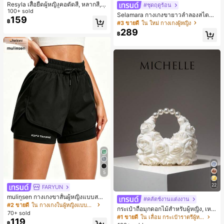
Resyla เสื้อยืดผู้หญิงคอตัดสี, หลากสี, ล
#ชุดฤดูร้อน
ายพิมพ์แมวน่ารัก, เสื้อสำหรับออกไปเที่
100+ sold
Selamara กางเกงขายาวลำลองสไตล์โ
ยวฤดูร้อน, ดีไซน์กราฟิก, ความรู้สึกพรีเ
159
บฮีเมียนสำหรับพักผ่อน สีกากี ผิวสัมผัส
฿
#3 ขายดี
ใน ใหม่ กางเกงผู้หญิง
มียม, ลำลองอเนกประสงค์, สวมใส่ประ
มีเท็กซ์เจอร์ เอวสูงทรงหลวม เอวยางยืด
289
จำวัน, กลางแจ้ง, ช้อปปิ้ง, การเดินทาง
฿
พร้อมเชือกรูด ทรงขาตรงทิ้งตัว ขากว้า
เสื้อผ้ากลางแจ้ง
ง สำหรับชายหาด ลำลอง พักผ่อน และเ
ดินทาง
5
22
FARYUN
mulinsen กางเกงขาสั้นผู้หญิงแบบสบา
#คลัตช์งานแต่งงาน
ยๆ สีพื้น หลวม อเนกประสงค์ กางเกงขา
#2 ขายดี
ใน กางเกงในผู้หญิงแบบแอคทีฟ
กระเป๋าถือมุกดอกไม้สำหรับผู้หญิง, เหม
สั้นกีฬา 2-In-1 สำหรับวิ่ง ฟิตเนส และก
70+ sold
าะสำหรับชุดราตรี, ชุดบอล, เครื่องประ
#1 ขายดี
ใน เลื่อม กระเป๋าราตรีผู้หญิง
ารฝึกซ้อมกีฬาในฤดูร้อน
119
ดับงานแต่งงาน, กระเป๋าสตางค์สุภาพส
฿