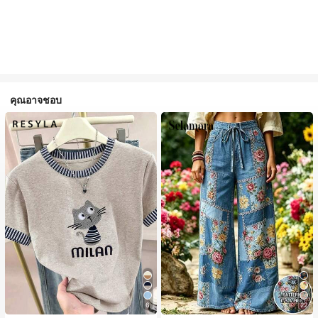
คุณอาจชอบ
6
22