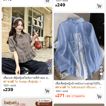
100+ sold
ตรีหรูหรา, ของขวัญสำหรับผู้หญิง (ลาย
249
฿
สุ่ม)
4
5
เสื้อเบลาส์ผู้หญิงสไตล์เกาหลีลำลอง ฤดู
ใบไม้ผลิ/ฤดูร้อนใหม่ ชายระบาย ชิคแล
#7 ขายดี
ใน วันหยุด เสื้อผู้หญิง
เสื้อเชิ้ตผู้หญิงน้ำหนักเบาแต่งลูกไม้กึ่งโ
ะหรูหรา
100+ sold
ปร่งใสแบบเลเยอร์ รุ่นดีไซน์เนอร์แฟชั่น
#9 ขายดี
ใน โพลีเอสเตอร์ เสื้อเบลาส์ผู้หญิง
239
เหมาะสำหรับฤดูใบไม้ผลิ ฤดูร้อน และฤ
฿
100+ sold
ดูใบไม้ร่วง ซักด้วยเครื่องซักผ้าได้ สไต
271
฿
-3%
3 วันสุดท้าย
ล์โบโฮชิค
0-3 Years