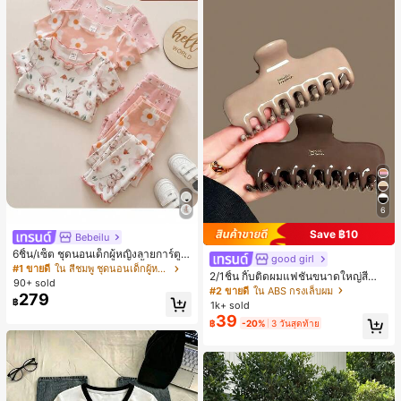
6
Save ฿10
Bebeilu
6ชิ้น/เซ็ต ชุดนอนเด็กผู้หญิงลายการ์ตูน
good girl
หมีและดอกไม้ คอกลม แขนสั้น กางเกง
#1 ขายดี
ใน สีชมพู ชุดนอนเด็กผู้หญิง
2/1ชิ้น กิ๊บติดผมแฟชั่นขนาดใหญ่สีน้ำ
ขาสั้น ขอบระบาย สวมใส่สบาย
90+ sold
ตาลชานมสำหรับผู้หญิง เหมาะสำหรับก
#2 ขายดี
ใน ABS กรงเล็บผม
279
ารอาบน้ำ ล้างหน้า และจัดแต่งทรงผม
฿
1k+ sold
39
฿
-20%
3 วันสุดท้าย