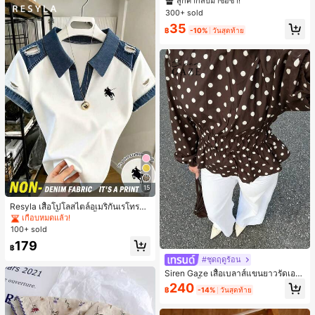
ลูกค้ากลับมาซื้อซ้ำ!
ลูกค้ากลับมาซื้อซ้ำ!
ริกัน แฟชั่นส่วนตัว หวานและสง่างาม
300+ sold
#1 ขายดี
ใน โบโฮ ต่างหูผู้หญิง
สำหรับผู้หญิงและเด็กหญิง สำหรับการเ
ลูกค้ากลับมาซื้อซ้ำ!
35
ดินทาง งานแต่งงาน ปาร์ตี้ วันเกิด ของ
฿
-10%
วันสุดท้าย
ขวัญคริสต์มาส 2026
#1 ขายดี
ใน สำนักงาน เสื้อยืดออฟฟิศ
15
เกือบหมดแล้ว!
#1 ขายดี
#1 ขายดี
ใน สำนักงาน เสื้อยืดออฟฟิศ
ใน สำนักงาน เสื้อยืดออฟฟิศ
Resyla เสื้อโปโลสไตล์อเมริกันเรโทรสำ
หรับผู้หญิง, เสื้อยืดแขนสั้นสำหรับผู้หญิ
เกือบหมดแล้ว!
เกือบหมดแล้ว!
ง, ลายม้า, สไตล์ Y2K, เสื้อโปโลแขนสั้น
100+ sold
#1 ขายดี
ใน สำนักงาน เสื้อยืดออฟฟิศ
แบบคัลเลอร์บล็อกสำหรับผู้หญิง
เกือบหมดแล้ว!
179
฿
#ชุดฤดูร้อน
Siren Gaze เสื้อเบลาส์แขนยาวรัดเอว
ลายจุดสีน้ำตาลใหม่สำหรับฤดูใบไม้ร่ว
240
฿
-14%
วันสุดท้าย
งสำหรับผู้หญิง