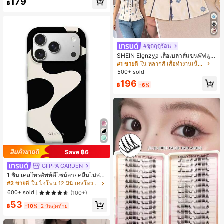
179
฿
#ชุดฤดูร้อน
SHEIN Elenzya เสื้อเบลาส์แขนพัฟแต่
งระบายสีพื้นสีน้ำเงินสำหรับผู้หญิง, เสื้อ
#1 ขายดี
ใน หลากสี เสื้อทำงานเนื้อผ้านุ่ม
ครอปเข้ารูปผูกโบว์คอวีตัดกันสำหรับฤ
500+ sold
ดูร้อน
196
฿
-6%
Save ฿6
GIIPPA GARDEN
1 ชิ้น เคสโทรศัพท์ดีไซน์ลายคลื่นไม่สม
มาตรสำหรับ Phone 17 Pro Max, เหม
#2 ขายดี
ใน ไอโฟน 12 มินิ เคสโทรศัพท์แฟชั่น
าะสำหรับ Phone 16 Pro Max, 15 Pro
600+ sold
(100+)
Max, 14 Pro Max, เคสโทรศัพท์สไตล์เ
53
กาหลีและน่าสนใจ, เข้ากันได้กับ 11/12/
฿
-10%
2 วันสุดท้าย
13/14/15/16 Pro Max Plus, ดีไซน์หรู
หราเหมาะสำหรับทั้งชายและหญิง, ของ