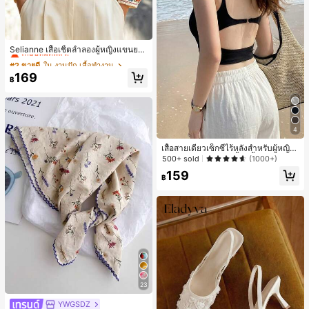
#2 ขายดี
ใน งานปัก เสื้อทำงาน
เกือบหมดแล้ว!
Selianne เสื้อเชิ้ตลำลองผู้หญิงแขนยา
ว คอวีเว้า ลายดอกไม้
#2 ขายดี
#2 ขายดี
ใน งานปัก เสื้อทำงาน
ใน งานปัก เสื้อทำงาน
เกือบหมดแล้ว!
เกือบหมดแล้ว!
169
฿
#2 ขายดี
ใน งานปัก เสื้อทำงาน
เกือบหมดแล้ว!
4
เสื้อสายเดี่ยวเซ็กซี่ไร้หลังสำหรับผู้หญิง
พร้อมบราแบบมีฟองน้ำ, เสื้อกล้ามแขน
500+ sold
(1000+)
กุด, เสื้อลำลองสีดำสำหรับฤดูร้อน
159
฿
23
YWGSDZ
#1 ขายดี
ใน สีเบจ ผ้าพันคอทรงสี่เหลี่ยมและผ้าพันคอสำหรับผู้