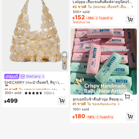
Lalippa เสื้อแขนสั้นพิมพ์ลายยูนิคอร์นล
ายทางสีตัดกันสำหรับผู้หญิง สไตล์วิทย
#2 ขายดี
ใน ปลอกคอ เสื้อสตรี เสื้อเบลาส์ & Tee
าลัย
500+ sold
152
฿
-15%
2 วันสุดท้าย
โดยประมาณ
5
SheCarry
#1 ขายดี
ใน บรรยากาศฤดูร้อน กระเป๋าหูหิ้วด้านบนผู้หญิง
เกือบหมดแล้ว!
SHECARRY กระเป๋าถือสตรี, สีขาว, แฟ
ชั่น, สง่างาม, วันหยุด, งานปาร์ตี้
#1 ขายดี
#1 ขายดี
ใน บรรยากาศฤดูร้อน กระเป๋าหูหิ้วด้านบนผู้หญิง
ใน บรรยากาศฤดูร้อน กระเป๋าหูหิ้วด้านบนผู้หญิง
เกือบหมดแล้ว!
เกือบหมดแล้ว!
300+ sold
1
(100+)
1
#1 ขายดี
ใน บรรยากาศฤดูร้อน กระเป๋าหูหิ้วด้านบนผู้หญิง
ลูกบอลบีบช้าคืนตัวนุ่ม สีชมพู แท่งเนย
499
฿
บีบคลายเครียด นุ่มยืดหยุ่น ของเล่นบีบ
เกือบหมดแล้ว!
#1 ขายดี
ใน ของเล่นและเกม
4 ออนซ์ ของเล่นเกลือ เหมาะสำหรับขอ
100+ sold
งขวัญวันหยุด ของขวัญสนุกและน่ารัก
180
ของขวัญวันเกิด ของขวัญอีสเตอร์ ของ
฿
-18%
2 วันสุดท้าย
ขวัญฮาโลวีน ของขวัญคริสต์มาส ของข
วัญปาร์ตี้ สกวิชชี่ ของเล่นสกวิชชี่ ของเ
ล่นคลายเครียดสกวิชชี่ สกวิชชี่เกี๊ยว ขอ
งเล่นสำหรับผู้ใหญ่ ผู้หญิง สกวิชชี่กรอบ
สกวิชชี่เนยกรอบ บีบ ลูกบอลสลัชชี่