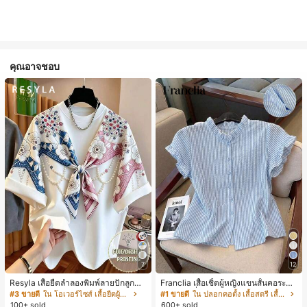
คุณอาจชอบ
7
12
Resyla เสื้อยืดลำลองพิมพ์ลายปักลูกปัด
Franclia เสื้อเชิ้ตผู้หญิงแขนสั้นคอระบา
รูปโบว์ขนาดใหญ่สำหรับผู้หญิง
ยกระดุมเดี่ยวลายทาง
#3 ขายดี
ใน โอเวอร์ไซส์ เสื้อยืดผู้หญิง
#1 ขายดี
ใน ปลอกคอตั้ง เสื้อสตรี เสื้อเบลาส์ & Tee
100+ sold
600+ sold