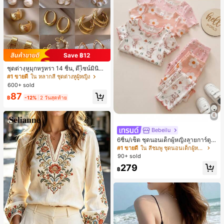
Save ฿12
ชุดต่างหูมุกหรูหรา 14 ชิ้น, ดีไซน์มินิมอ
ลใหม่ที่เป็นเอกลักษณ์ ต่างหูที่สง่างาม
#1 ขายดี
ใน หลากสี ชุดต่างหูผู้หญิง
สำหรับผู้หญิง, ของขวัญสำหรับเธอ
600+ sold
87
฿
-12%
2 วันสุดท้าย
Bebeilu
6ชิ้น/เซ็ต ชุดนอนเด็กผู้หญิงลายการ์ตูน
หมีและดอกไม้ คอกลม แขนสั้น กางเกง
#1 ขายดี
ใน สีชมพู ชุดนอนเด็กผู้หญิง
ขาสั้น ขอบระบาย สวมใส่สบาย
90+ sold
279
฿