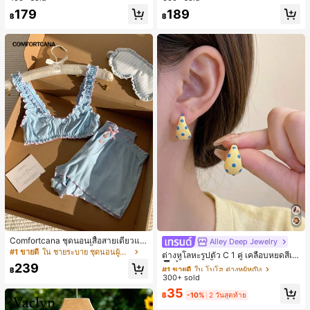
179
189
฿
฿
Comfortcana ชุดนอนเสื้อสายเดี่ยวแต่
Alley Deep Jewelry
#1 ขายดี
ใน โบโฮ ต่างหูผู้หญิง
งระบายและกางเกงขาสั้นสำหรับผู้หญิง
#1 ขายดี
ใน ชายระบาย ชุดนอนผู้หญิง
ลูกค้ากลับมาซื้อซ้ำ!
ต่างหูโลหะรูปตัว C 1 คู่ เคลือบหยดสีเห
ลือง ลายจุดสีน้ำเงิน สไตล์ยุโรปและอเม
เกือบหมดแล้ว!
239
#1 ขายดี
#1 ขายดี
ใน โบโฮ ต่างหูผู้หญิง
ใน โบโฮ ต่างหูผู้หญิง
฿
ริกัน แฟชั่นส่วนตัว หวานและสง่างาม
300+ sold
ลูกค้ากลับมาซื้อซ้ำ!
ลูกค้ากลับมาซื้อซ้ำ!
สำหรับผู้หญิงและเด็กหญิง สำหรับการเ
เกือบหมดแล้ว!
เกือบหมดแล้ว!
#1 ขายดี
ใน โบโฮ ต่างหูผู้หญิง
35
ดินทาง งานแต่งงาน ปาร์ตี้ วันเกิด ของ
฿
-10%
2 วันสุดท้าย
ลูกค้ากลับมาซื้อซ้ำ!
ขวัญคริสต์มาส 2026