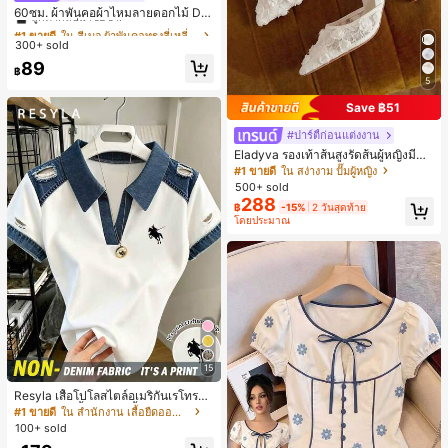
ลูกค้ากลับมาซื้อซ้ำ!
60ซม. ผ้าพันคอผ้าไหมลายดอกไม้ Dit
sy สีเบจ, เครื่องประดับใหม่สำหรับผู้หญิ
#1 ขายดี
#1 ขายดี
ใน สีเบจ ผ้าพันคอทรงสี่เหลี่ยมและผ้าพันคอสำหรับผู้
ใน สีเบจ ผ้าพันคอทรงสี่เหลี่ยมและผ้าพันคอสำหรับผู้
งฤดูใบไม้ผลิ/ฤดูใบไม้ร่วง, ผ้าพันคอผืน
300+ sold
ลูกค้ากลับมาซื้อซ้ำ!
ลูกค้ากลับมาซื้อซ้ำ!
บางอเนกประสงค์หรูหรา
#1 ขายดี
ใน สีเบจ ผ้าพันคอทรงสี่เหลี่ยมและผ้าพันคอสำหรับผู้
89
฿
ลูกค้ากลับมาซื้อซ้ำ!
5
Save ฿51
#ปาร์ตี้ก่อนแต่งงาน
Eladyva รองเท้าส้นสูงรัดส้นผู้หญิงมีดอ
กไม้ประดับตาข่ายเสริมและสามารถสว
#1 ขายดี
ใน สง่างาม ปั๊มผู้หญิง
มได้สองแบบ ส้นสูง 7 ซม. รูปแบบโรมัน
500+ sold
หรูหรา ส้นเข็ม ลุคเทพนิยาย
288
฿
-15%
2 วันสุดท้าย
โดยประมาณ
15
Resyla เสื้อโปโลสไตล์อเมริกันเรโทรสำ
หรับผู้หญิง, เสื้อยืดแขนสั้นสำหรับผู้หญิ
#1 ขายดี
ใน สำนักงาน เสื้อยืดออฟฟิศ
ง, ลายม้า, สไตล์ Y2K, เสื้อโปโลแขนสั้น
100+ sold
แบบคัลเลอร์บล็อกสำหรับผู้หญิง