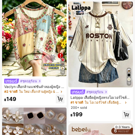
เกือบหมดแล้ว!
16
#ชุดฤดูร้อน
19
Vaclyn เสื้อกล้ามแฟชั่นลำลองผู้หญิง ล
ายแพตช์เวิร์ก แขนกุด คอกลม ติดกระดุ
#2 ขายดี
ใน ใหม่ เสื้อกล้ามผู้หญิง & Camis
#ชุดฤดูร้อน
ม
Lalippa เสื้อยืดผู้หญิงทรงโอเวอร์ไซส์ค
149
฿
วามยาวกลาง คอกลม ไหล่ตก ลายพิมพ์
#1 ขายดี
ใน โอเวอร์ไซส์ เสื้อยืดผู้หญิง
ตัวอักษรและลายทางแนวตั้ง สไตล์แฟชั่
200+ sold
นมินิมอล ของขวัญให้เพื่อน
199
฿
0-3 Years