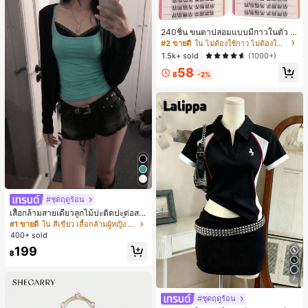
ขวัญในอุดมคติสำหรับคริสต์มาส, วันว
าเลนไทน์, อีสเตอร์, ฤดูแต่งงานและวันเ
กิดสำหรับแฟนสาว
240ชิ้น ขนตาปลอมแบบมีกาวในตัว C
-Curl, ธรรมชาติ สำหรับใช้ในชีวิตประ
#2 ขายดี
ใน ไม่ต้องใช้กาว ไม่ต้องใช้น้ำยาถอด ขนตาแต่ละเส้น
จำวันและโอกาสพิเศษ, เหมาะสำหรับผู้เ
1.5k+ sold
(1000+)
ริ่มต้น DIY, ไม่เสียหาย ใช้งานง่าย, ติด
58
ทนนาน เหมาะสำหรับงานปาร์ตี้, ถ่ายภ
฿
-2%
าพ, เวที, ขนตาปลอมเนื้อนุ่ม
#ชุดฤดูร้อน
เสื้อกล้ามสายเดี่ยวลูกไม้ปะติดปะต่อสไ
ตล์เกาหลี, สุนทรียศาสตร์ Y2K, เสื้อผ้าส
#1 ขายดี
ใน สีเขียว เสื้อกล้ามผู้หญิง & Camis
ตรีทแวร์ลำลองฤดูร้อน
400+ sold
199
฿
7
#ชุดฤดูร้อน