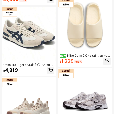
฿
-12%
ยอากาศได้ดี สำหรับทุกเพศ สีเทาอ่อน
HV6901-001
Nike Calm 2.0 รองเท้าแตะแบบ
NEW
สวม ใส่สบาย แมตช์ง่าย สำหรับผู้ชาย สี
1,669
฿
-86%
เบจ
Onitsuka Tiger รองเท้าผ้าใบ สบาย ใช้
ได้หลากหลาย สไตล์ที่ทันสมัย
4,919
฿