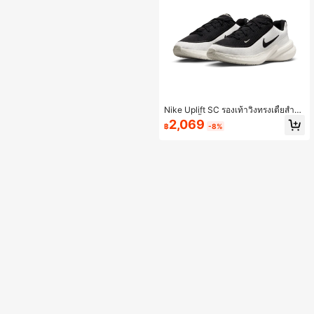
Nike Uplift SC รองเท้าวิ่งทรงเตี้ยสำหรั
บผู้หญิง เนื้อผ้าระบายอากาศได้ดี สวมใ
2,069
฿
-8%
ส่สบาย มีสไตล์ สีดำและสีขาว IB2766-
100