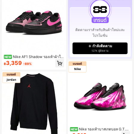
ติดตามเราสำหรับสินค้าใหม่และ
โปรโมชั่น
กำลังติดตาม
127K ผู้ติดตาม
Nike AF1 Shadow รองเท้าผ้าใบ
NEW
แฟชั่นหนังสังเคราะห์และหนังวัวแท้ ทร
3,359
฿
-89%
ง Low ใส่สบาย สำหรับผู้หญิง สีดำ-ชม
พู
Nike รองเท้าบาสเกตบอล G.T.Fu
NEW
ture "CHBL" EP กระชับสบาย รองรับแ