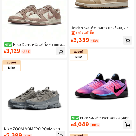
Jordan รองเท้าบาสเกตบอลย้อนยุค รุ่น
1 "Desert Camo" ผู้หญิง แบบหัวต่ำ นุ่
เหลือแค่1ชิ้น
มสบาย กันลื่น สีเบจ รุ่น: DC0774-203
3,339
฿
-13%
Nike Dunk หนังแท้ ใส่สบายแมต
NEW
ช์ง่าย รองรับแรงกระแทก รองเท้าหุ้มส้น
3,129
฿
-88%
รองเท้าผ้าใบผู้หญิง สีชมพูขาว
Nike รองเท้าบาสเกตบอล Sabrin
NEW
a 3 ใส่สบาย รุ่น Unisex สีม่วงชมพู
4,049
฿
-88%
Nike ZOOM VOMERO ROAM รองเท้
าวิ่งลำลองคลาสสิก สวมใส่สบาย ระบา
5,399