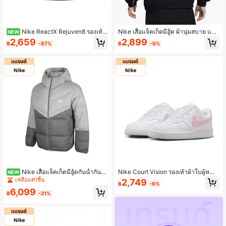
Nike ReactX Rejuven8 รองเท้า
Nike เสื้อแจ็คเก็ตมีฮู้ด ผ้านุ่มสบาย แฟ
NEW
แตะแบบรู สวมสบาย แมตช์ง่าย สำหรับ
ชั่นฤดูใบไม้ร่วง 2025 ผู้ชาย สีดำ HJ2
2,659
2,899
฿
-87%
฿
-9%
ผู้ชาย สีเบจ
013-010
Nike เสื้อแจ็คเก็ตมีฮู้ดกันน้ำกันล
Nike Court Vision รองเท้าผ้าใบผู้หญิง
NEW
ม ที่ใส่หลัง Storm-FIT ของผู้ชาย ฉนวน
นุ่มสบาย IQ9800-161
เหลือแค่1ชิ้น
2,749
฿
-6%
หุ้ม สีเทาควัน, DV1132-077
6,099
฿
-21%