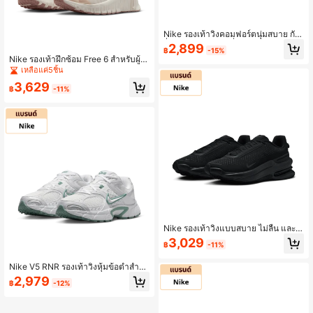
Nike รองเท้าวิ่งคอมฟอร์ตนุ่มสบาย กัน
ลื่น ทนทาน ข้อเท้าต่ำ สีขาวและเงิน V5
2,899
฿
-15%
RNR รุ่น HJ5228-104 สำหรับผู้ชาย
Nike รองเท้าฝึกซ้อม Free 6 สำหรับผู้ห
ญิง สีเบจ FJ7126-011 สวมใส่สบายแล
เหลือแค่5ชิ้น
ะอเนกประสงค์ ทนทานต่อการสึกหรอ
3,629
฿
-11%
Nike รองเท้าวิ่งแบบสบาย ไม่ลื่น และท
นทานสำหรับเดินเล่นในเมือง รุ่น Air Zo
3,029
฿
-11%
om Upturn แบบข้อเท้าต่ำ ยูนิเซ็กส์ สี
ดำ IB2746-002
Nike V5 RNR รองเท้าวิ่งหุ้มข้อต่ำสำหรั
บผู้หญิง ดีไซน์เก๋ สวมใส่สบาย ทนทาน
2,979
฿
-12%
สีขาว HQ7901-106