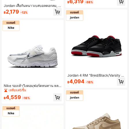
6,319
฿
-88%
รงกระแทก เด้ง และยึดเกาะดี สำหรับผู้ช
Jordan เสื้อกันหนาวเบสบอลคอกลม, ผู้
ายและผู้หญิง สีชมพูสด
ชาย, สีดำ, IB5605-010
2,179
฿
-12%
Jordan 4 RM "Bred/Black/Varsity R
ed" รองเท้าบาสเก็ตบอลสไตล์เรโทรหุ้ม
4,094
฿
-18%
ข้อต่ำ สวมใส่สบาย อเนกประสงค์ กันลื่น
Nike รองเท้าวิ่งคอมฟอร์ตทนทาน หลา
ทนทานต่อการสึกหรอ สีดำ รุ่น FQ7939
ยรูปแบบ กันลื่น ส้นต่ำ แอร์ซูม โวเมโร่
เหลือแค่5ชิ้น
-061
5 สีขาว & เงิน, HF7723-100
4,559
฿
-16%