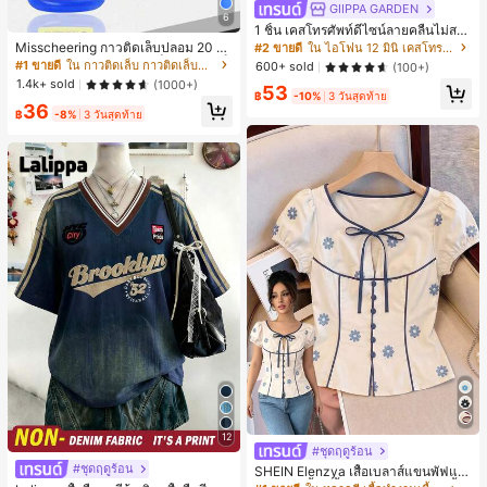
GIIPPA GARDEN
6
1 ชิ้น เคสโทรศัพท์ดีไซน์ลายคลื่นไม่สม
มาตรสำหรับ Phone 17 Pro Max, เหม
Misscheering กาวติดเล็บปลอม 20 กรั
#2 ขายดี
ใน ไอโฟน 12 มินิ เคสโทรศัพท์แฟชั่น
าะสำหรับ Phone 16 Pro Max, 15 Pro
ม แรงยึดสูง เจลสติกเกอร์เล็บนุ่ม แห้งเร็
#1 ขายดี
ใน กาวติดเล็บ กาวติดเล็บและสารยึดติด
600+ sold
(100+)
Max, 14 Pro Max, เคสโทรศัพท์สไตล์เ
ว เหมาะสำหรับผู้เริ่มต้นทำเล็บ ติดทนน
1.4k+ sold
(1000+)
53
กาหลีและน่าสนใจ, เข้ากันได้กับ 11/12/
าน
฿
-10%
3 วันสุดท้าย
13/14/15/16 Pro Max Plus, ดีไซน์หรู
36
฿
-8%
3 วันสุดท้าย
หราเหมาะสำหรับทั้งชายและหญิง, ของ
ขวัญในอุดมคติสำหรับคริสต์มาส, วันว
าเลนไทน์, อีสเตอร์, ฤดูแต่งงานและวันเ
กิดสำหรับแฟนสาว
12
#ชุดฤดูร้อน
#ชุดฤดูร้อน
SHEIN Elenzya เสื้อเบลาส์แขนพัฟแต่
งระบายสีพื้นสีน้ำเงินสำหรับผู้หญิง, เสื้อ