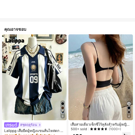
คุณอาจชอบ
9
4
เสื้อสายเดี่ยวเซ็กซี่ไร้หลังสำหรับผู้หญิง
#ชุดฤดูร้อน
พร้อมบราแบบมีฟองน้ำ, เสื้อกล้ามแขน
500+ sold
(1000+)
Lalippa เสื้อยืดผู้หญิงแขนสั้นไหล่ตก ค
กุด, เสื้อลำลองสีดำสำหรับฤดูร้อน
อวีปกเสื้อ ลายพิมพ์ดิจิทัลลายทาง สไตล์