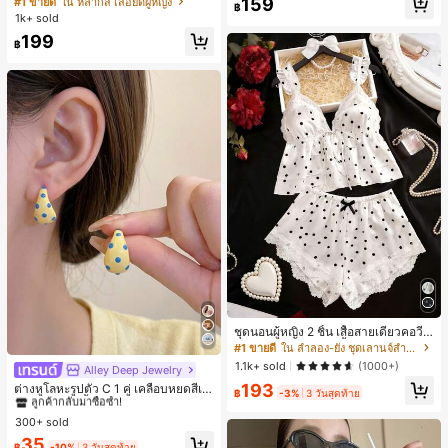
159
#1 ขายดี
ใน หลากสี เสื้อยืดผู้หญิง
฿
สปอร์ตแฟชั่นมินิมอล ของขวัญสำหรับเ
1k+ sold
พื่อน
199
฿
ชุดนอนผู้หญิง 2 ชิ้น เสื้อสายเดี่ยวคอวีลู
กไม้ พร้อมกางเกงขาสั้นแต่งลูกไม้ แต่ง
#1 ขายดี
ใน ลำลอง-ยัง ชุดเลานจ์สำหรับผู้หญิง
โบว์ที่เอว ชุดลำลองผู้หญิงนุ่มสบายน่ารั
1.1k+ sold
(1000+)
Alley Deep Jewelry
#1 ขายดี
ใน โบโฮ ต่างหูผู้หญิง
ก สไตล์เอสเธติก
193
ลูกค้ากลับมาซื้อซ้ำ!
ต่างหูโลหะรูปตัว C 1 คู่ เคลือบหยดสีเห
฿
-3%
3 วันสุดท้าย
ลือง ลายจุดสีน้ำเงิน สไตล์ยุโรปและอเม
เกือบหมดแล้ว!
#1 ขายดี
#1 ขายดี
ใน โบโฮ ต่างหูผู้หญิง
ใน โบโฮ ต่างหูผู้หญิง
ริกัน แฟชั่นส่วนตัว หวานและสง่างาม
300+ sold
ลูกค้ากลับมาซื้อซ้ำ!
ลูกค้ากลับมาซื้อซ้ำ!
สำหรับผู้หญิงและเด็กหญิง สำหรับการเ
เกือบหมดแล้ว!
เกือบหมดแล้ว!
#1 ขายดี
ใน โบโฮ ต่างหูผู้หญิง
35
ดินทาง งานแต่งงาน ปาร์ตี้ วันเกิด ของ
฿
-10%
3 วันสุดท้าย