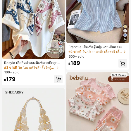
12
Franclia เสื้อเชิ้ตผู้หญิงแขนสั้นคอระบา
ยกระดุมเดี่ยวลายทาง
#2 ขายดี
ใน ปลอกคอตั้ง เสื้อสตรี เสื้อเบลาส์ & Tee
7
600+ sold
189
Resyla เสื้อยืดลำลองพิมพ์ลายปักลูกปัด
฿
รูปโบว์ขนาดใหญ่สำหรับผู้หญิง
#3 ขายดี
ใน โอเวอร์ไซส์ เสื้อยืดผู้หญิง
100+ sold
0-3 Years
179
฿