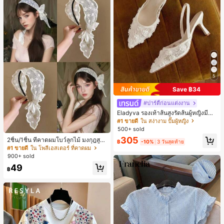
5
Save ฿34
#ปาร์ตี้ก่อนแต่งงาน
Eladyva รองเท้าส้นสูงรัดส้นผู้หญิงมีดอ
กไม้ประดับตาข่ายเสริมและสามารถสว
#1 ขายดี
ใน สง่างาม ปั๊มผู้หญิง
มได้สองแบบ ส้นสูง 7 ซม. รูปแบบโรมัน
500+ sold
หรูหรา ส้นเข็ม ลุคเทพนิยาย
305
2ชิ้น/1ชิ้น ที่คาดผมโบว์ลูกไม้ มงกุฎสูง
฿
-10%
3 วันสุดท้าย
แถบกว้าง สีดำ สีขาว สำหรับใส่ประจำ
#1 ขายดี
ใน โพลีเอสเตอร์ ที่คาดผม
วัน กิ๊บติดผม ยางรัดผม (ลายปักดอกไม้
900+ sold
จัดวางแบบสุ่ม)
49
฿