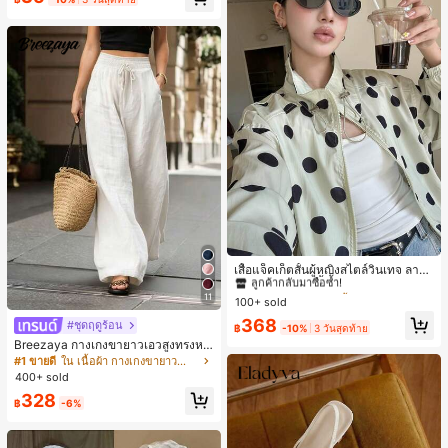
ลูกค้ากลับมาซื้อซ้ำ!
ขวัญคริสต์มาส 2026
เกือบหมดแล้ว!
#1 ขายดี
ใน กระเป๋า เสื้อคลุมลำลอง
ลูกค้ากลับมาซื้อซ้ำ!
เสื้อแจ็คเก็ตสั้นผู้หญิงสไตล์วินเทจ ลายจุ
ดขนาดใหญ่ คอตั้ง เอวเข้ารูป แขนพอง
#1 ขายดี
#1 ขายดี
ใน กระเป๋า เสื้อคลุมลำลอง
ใน กระเป๋า เสื้อคลุมลำลอง
ทรงหลวม แฟชั่นอเนกประสงค์ สำหรับใ
11
100+ sold
ลูกค้ากลับมาซื้อซ้ำ!
ลูกค้ากลับมาซื้อซ้ำ!
ส่ประจำวันและไปเที่ยวพักผ่อน
#1 ขายดี
ใน กระเป๋า เสื้อคลุมลำลอง
368
#ชุดฤดูร้อน
฿
-10%
3 วันสุดท้าย
ลูกค้ากลับมาซื้อซ้ำ!
Breezaya กางเกงขายาวเอวสูงทรงหล
วมขาบานสำหรับผู้หญิง สีขาวเรียบหรูส
#1 ขายดี
ใน เนื้อผ้า กางเกงขายาวลำลองผ้า
ไตล์ชิค เหมาะสำหรับใส่เที่ยวทะเล วันห
400+ sold
ยุดพักผ่อนฤดูร้อน ลุคสบายๆ ใส่ได้หลา
328
ยโอกาสในชีวิตประจำวัน
฿
-6%