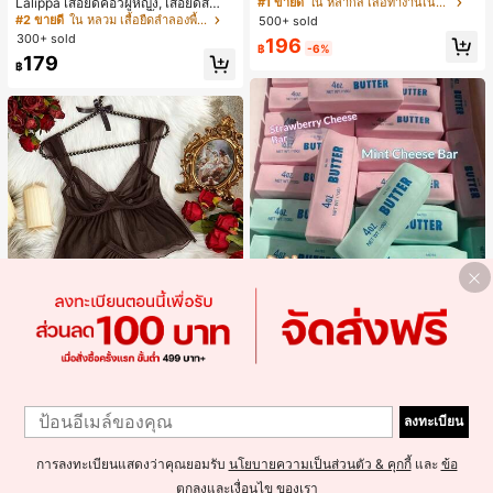
Lalippa เสื้อยืดคอวีผู้หญิง, เสื้อยืดสีน้ำเ
#1 ขายดี
ใน หลากสี เสื้อทำงานเนื้อผ้านุ่ม
ครอปเข้ารูปผูกโบว์คอวีตัดกันสำหรับฤ
งินสไตล์มินิมอลเรโทร, เสื้อยืดผู้หญิงทร
#2 ขายดี
ใน หลวม เสื้อยืดลำลองพื้นฐาน
500+ sold
ดูร้อน
งหลวมสบาย, พิมพ์ตัวอักษรและตัวเลข
300+ sold
196
ภาษาอังกฤษ, เสื้อสำหรับออกไปเที่ยวฤ
฿
-6%
179
ดูร้อน, ลวดลายดีไซน์, ความรู้สึกพรีเมีย
฿
ม, ลำลองอเนกประสงค์, สวมใส่ประจำวั
น, กลางแจ้ง, ช้อปปิ้ง, การเดินทาง, เสื้อ
ผ้ากลางแจ้ง
ลูกบอลบีบช้าคืนตัวนุ่ม สีชมพู แท่งเนย
บีบคลายเครียด นุ่มยืดหยุ่น ของเล่นบีบ
#3 ขายดี
ใน ของเล่นและเกม
4 ออนซ์ ของเล่นเกลือ เหมาะสำหรับขอ
100+ sold
งขวัญวันหยุด ของขวัญสนุกและน่ารัก
180
1
ของขวัญวันเกิด ของขวัญอีสเตอร์ ของ
฿
-18%
3 วันสุดท้าย
5
1
ขวัญฮาโลวีน ของขวัญคริสต์มาส ของข
วัญปาร์ตี้ สกวิชชี่ ของเล่นสกวิชชี่ ของเ
ลงทะเบียน
SHEIN ชุดชั้นในเซ็กซี่ผู้หญิงผ้าตาข่าย
ล่นคลายเครียดสกวิชชี่ สกวิชชี่เกี๊ยว ขอ
มีโครงคัพบาง
#1 ขายดี
ใน ผ้าตาข่าย ชุดนอนผู้หญิง
งเล่นสำหรับผู้ใหญ่ ผู้หญิง สกวิชชี่กรอบ
การลงทะเบียนแสดงว่าคุณยอมรับ
นโยบายความเป็นส่วนตัว & คุกกี้
และ
ข้อ
259
สกวิชชี่เนยกรอบ บีบ ลูกบอลสลัชชี่
฿
ตกลงและเงื่อนไข
ของเรา