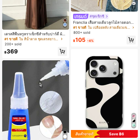
7
#ชุดเซ็กซี่
Franclia เสื้อสายเดี่ยวลูกไม้ลายดอกไม้
ผูกโบว์สำหรับผู้หญิงสำหรับฤดูร้อน
#1 ขายดี
ใน เปลือยหลัง สายเดี่ยวแขนกุดสีสดใส
800+ sold
เดรสสีพื้นหรูหราเซ็กซี่สำหรับปาร์ตี้ ผ้า
ตาข่ายแต่งระบายต่อชายพับจีบ เหมาะ
105
#1 ขายดี
ใน สีน้ำตาล ชุดเดรสยาวถึงพื้น
฿
-4%
สำหรับชายหาด เดทตอนเย็น งานแต่งง
200+ sold
าน ปาร์ตี้วันเกิด ฤดูใบไม้ผลิ/ฤดูร้อน สี
369
น้ำตาล สไตล์โบโฮ
฿
Save ฿6