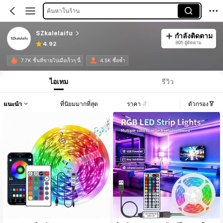
ค้นหาในร้าน
SZkalelaifu
กำลังติดตาม
895 ผู้ติดตาม
4.92
7.7K ชิ้นที่ขายไปเมื่อเร็วๆ นี้
4.5K ซื้อซ้ำ
ไอเทม
รีวิว
แนะนำ
ที่นิยมมากที่สุด
ราคา
ตัวกรอง