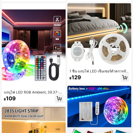
รวมแบตเตอรี่)
ฟ DIY และตกแต่งสำนักงาน
1 ชิ้น แถบไฟ LED เซ็นเซอร์ตัวตรวจจับ
ความร้อนของร่างกายมนุษย์แบบเต่า 5
129
฿
V สีขาวอุ่น/สีขาวเย็น สามารถติดตั้งแล
ะตัดได้อิสระ สามารถติดตั้งเซ็นเซอร์แบ
บเต่า เหมาะสำหรับข้างเตียง บันได ตู้เสื้
อผ้า และอื่นๆ
แถบไฟ LED RGB Ambient, 39.37-11
81 นิ้ว, รุ่น USB, รีโมทคอนโทรล 44 ปุ่
109
฿
ม, แผ่นรองกาวในตัว, เหมาะสำหรับห้อ
งนอนและงานปาร์ตี้