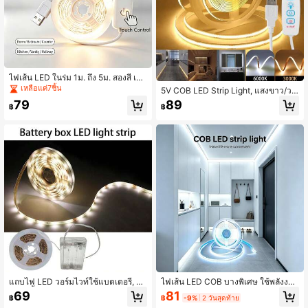
ไฟเส้น LED ในร่ม 1ม. ถึง 5ม. สองสี เย็น
และอุ่น ใช้พลังงาน USB ควบคุมด้วยปุ่
เหลือแค่7ชิ้น
5V COB LED Strip Light, แสงขาว/วอ
มสัมผัส เหมาะสำหรับห้องนอน กระจก ค
ร์มไลท์, ใช้พลังงาน USB, 1ม.-5ม. (3.2
79
89
รัว ผนังทีวี โต๊ะ และบรรยากาศวันหยุด
฿
฿
8ฟุต-16.4ฟุต), สวิตช์ 3 ปุ่ม, หรี่แสงได้,
อายุการใช้งานยาวนาน, แถบไฟ LED
แรงดันต่ำ, เหมาะสำหรับห้องนอน, ตู้เสื้
อผ้า, ห้องอ่านหนังสือ, ทางเดิน, บันได แ
ละอื่นๆ
แถบไฟ LED วอร์มไวท์ใช้แบตเตอรี่, 5V
ไฟเส้น LED COB บางพิเศษ ใช้พลังงาน
ไม่กันน้ำ, เหมาะสำหรับห้องครัว, ฉากห
USB พร้อมปุ่มกด มีกาวในตัว ยืดหยุ่นแ
81
69
฿
-9%
2 วันสุดท้าย
฿
ลังทีวี, ตู้เสื้อผ้า, ตู้, ของตกแต่งบ้าน (ไม่
ละตัดได้ เหมาะสำหรับตู้ ตกแต่งบ้าน ไ