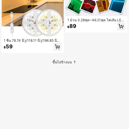
1 ม้วน 3.28ฟุต~49.21ฟุต ไฟเส้น LED
RGB แบบใช้แบตเตอรี่, ไฟ LED เปลี่ยน
89
฿
สีได้แบบยืดหยุ่น 5V 3535 พร้อมตัวคว
บคุม 3 ปุ่ม, เหมาะสำหรับห้องนอนในร่
ม/กลางแจ้ง, โต๊ะ, บ้าน, ห้อง, ทีวี, แคม
ป์ปิ้ง และของตกแต่ง DIY
1 ชิ้น 78.74 นิ้ว/118.11 นิ้ว/196.85 นิ้ว ไ
ฟเส้น LED, 2 ชิ้น 393.7 นิ้ว ไฟเส้น LE
59
฿
D, USB 5V 2835 แถบไฟสีขาว/วอร์มไ
ลท์ สำหรับตู้เสื้อผ้า, ห้องครัว, ตู้, ทางเดิ
น, ชั้นวางของ, ไฟส่องสว่างในรถยนต์
ขึ้นไปข้างบน