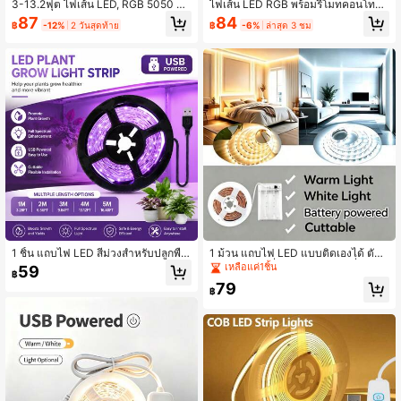
3-13.2ฟุต ไฟเส้น LED, RGB 5050 S
ไฟเส้น LED RGB พร้อมรีโมทคอนโทรล
mart APP & IR 24-Key Controller, ไ
44 ปุ่ม ใช้พลังงาน USB ติดเองได้ & ตั
87
84
฿
-12%
2 วันสุดท้าย
฿
-6%
ล่าสุด 3 ชม
ฟซิงค์เพลง, ตกแต่งห้องนั่งเล่น, ห้องนอ
ดได้ ติดตั้งง่าย เหมาะสำหรับห้องนอน
น, ปาร์ตี้คริสต์มาส, USB Wireless Nig
ห้องนั่งเล่น ฮาโลวีน งานแต่งงาน & ตก
htlight
แต่งวันหยุด
1 ชิ้น แถบไฟ LED สีม่วงสำหรับปลูกพืช,
1 ม้วน แถบไฟ LED แบบติดเองได้ ตัดไ
ใช้พลังงาน USB, เหมาะสำหรับพืชอวบ
ด้ ใช้แบตเตอรี่ (ไม่รวมแบตเตอรี่) สีขา
เหลือแค่1ชิ้น
59
฿
น้ำ, ดอกไม้ในร่ม, ต้นกล้าในเรือนกระจก
วอุ่น/สีขาวเย็น เหมาะสำหรับไฟหลังทีวี
79
และพืชในสำนักงาน, เพื่อนร่วมการเติบ
ข้างเตียง ทางเข้า โต๊ะเครื่องแป้ง ตู้ ตก
฿
โตของพืชที่เหมาะสม
แต่งบ้าน และบรรยากาศวันหยุด ไฟห้อ
งนั่งเล่น