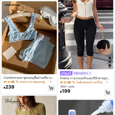
#ชุดฤดูร้อน
Comfortcana ชุดนอนเสื้อสายเดี่ยวแต่
Firerie กางเกงเลกกิ้งแคปรีถักลายลูกไม้
งระบายและกางเกงขาสั้นสำหรับผู้หญิง
สีดำหรูหราสำหรับผู้หญิง อเนกประสงค์
#1 ขายดี
ใน ชายระบาย ชุดนอนผู้หญิง
#1 ขายดี
ใน โพลีเอสเตอร์ เลกกิ้งสตรี
สำหรับกีฬา แฟชั่น ชายหาด เทศกาลด
239
300+ sold
฿
นตรี ฤดูร้อนแบบสบายๆ
199
฿