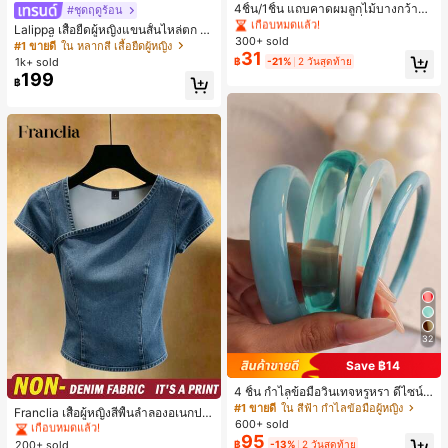
เกือบหมดแล้ว!
4ชิ้น/1ชิ้น แถบคาดผมลูกไม้บางกว้างยื
#ชุดฤดูร้อน
ดหยุ่นสำหรับผู้หญิง, แฟชั่นอเนกประสง
#1 ขายดี
#1 ขายดี
ใน 20-30% อ อุปกรณ์ผมของผู้หญิง
ใน 20-30% อ อุปกรณ์ผมของผู้หญิง
Lalippa เสื้อยืดผู้หญิงแขนสั้นไหล่ตก ค
ค์พรีเมียมหรูหราสไตล์มินิมอล ผ้าพันคอ
300+ sold
เกือบหมดแล้ว!
เกือบหมดแล้ว!
อวีปกเสื้อ ลายพิมพ์ดิจิทัลลายทาง สไตล์
#1 ขายดี
ใน หลากสี เสื้อยืดผู้หญิง
เล็กๆ ห่วงผม อุปกรณ์เสริมผม, เหมาะสำ
31
สปอร์ตแฟชั่นมินิมอล ของขวัญสำหรับเ
#1 ขายดี
ใน 20-30% อ อุปกรณ์ผมของผู้หญิง
1k+ sold
฿
-21%
2 วันสุดท้าย
หรับการออกไปข้างนอกประจำวัน, ลำล
พื่อน
199
เกือบหมดแล้ว!
อง, งานปาร์ตี้, การเดินทาง, การพักผ่อ
฿
น, การมัดผม, การจัดทรงผม, การแต่งห
น้า, การจับคู่ชุด, อุปกรณ์เสริมประดับผ
ม
32
Save ฿14
4 ชิ้น กำไลข้อมือวินเทจหรูหรา ดีไซน์มิ
#1 ขายดี
ใน ธรรมดา เสื้อผู้หญิง
นิมอลแฟชั่น เหมาะสำหรับใส่ในชีวิตปร
#1 ขายดี
ใน สีฟ้า กำไลข้อมือผู้หญิง
เกือบหมดแล้ว!
Franclia เสื้อผู้หญิงสีพื้นลำลองอเนกปร
ะจำวัน อะคริลิก เหมาะสำหรับใส่ในชีวิ
600+ sold
ะสงค์สำหรับใส่ประจำวัน
#1 ขายดี
#1 ขายดี
ใน ธรรมดา เสื้อผู้หญิง
ใน ธรรมดา เสื้อผู้หญิง
ตประจำวันและงานปาร์ตี้ ของขวัญสำห
95
200+ sold
฿
-13%
2 วันสุดท้าย
เกือบหมดแล้ว!
เกือบหมดแล้ว!
รับผู้หญิง