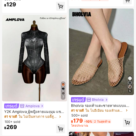
129
#1 ขายดี
ใน ธรรมดา เสื้อผู้หญิง
฿
เกือบหมดแล้ว!
5
7
Bholvia
Bholvia รองเท้าแตะชายหาดแบบแบน
Amplova
สบาย ๆ ลายฉลุมาใหม่สำหรับผู้หญิง
#1 ขายดี
ใน โบฮีเมียน รองเท้าแตะผู้หญิง
Y2K Amplova ผู้หญิงลายแมงมุม แขน
500+ sold
ยาว คอตั้ง บอดี้สูท, สไตล์แฟชั่นดาร์ก
#1 ขายดี
ใน ไม่เป็นทางการ บอดี้สูทผู้หญิง
179
บอดี้สูทผู้หญิง บอดี้สูทฮาโลวีน บอดี้สูท
100+ sold
฿
-10%
2 วันสุดท้าย
ลายใยแมงมุม
โดยประมาณ
269
฿