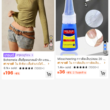
10
6
#ชุดฤดูร้อน
Misscheering กาวติดเล็บปลอม 20 กรั
Bohemela เสื้อยืดคอกลมผ้าถัก แขนยา
ม แรงยึดสูง เจลสติกเกอร์เล็บนุ่ม แห้งเร็
#1 ขายดี
ใน กาวติดเล็บ กาวติดเล็บและสารยึดติด
ว สีเรียบ ใช้งานทั่วไป สำหรับผู้หญิง
#1 ขายดี
ใน สีเขียว เสื้อตัวเก่งใส่ได้ทุกวัน
ว เหมาะสำหรับผู้เริ่มต้นทำเล็บ ติดทนน
1.4k+ sold
(1000+)
6.1k+ sold
(1000+)
าน
36
196
฿
-8%
2 วันสุดท้าย
฿
-6%