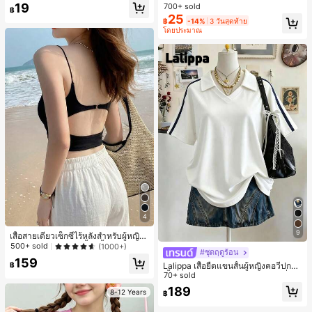
อะเทอะ
19
700+ sold
กลางแจ้ง ช่วยให้เท้าของคุณอบอุ่นและ
฿
25
สบาย ทำให้เป็นของตกแต่งบ้านส่วนตัว
฿
-14%
3 วันสุดท้าย
สำหรับห้องนอนหรือห้องน้ำ
โดยประมาณ
4
9
เสื้อสายเดี่ยวเซ็กซี่ไร้หลังสำหรับผู้หญิง
พร้อมบราแบบมีฟองน้ำ, เสื้อกล้ามแขน
500+ sold
(1000+)
#ชุดฤดูร้อน
กุด, เสื้อลำลองสีดำสำหรับฤดูร้อน
159
Lalippa เสื้อยืดแขนสั้นผู้หญิงคอวีปกคอ
฿
เสื้อไหล่ตก สายถัก งานคราฟต์แฟชั่นมิ
70+ sold
นิมอล ของขวัญสำหรับเพื่อน
189
8-12 Years
฿