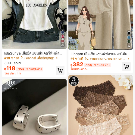
26
22
IslaSuriya เสื้อยืดแขนสั้นคอวีพิมพ์ลาย
Linhara เสื้อเชิ้ตแขนพัฟลายดอกไม้คอ
สีตัดกันสำหรับผู้หญิง
ปกไม่สมมาตรสำหรับผู้หญิงไซส์ใหญ่ +
#10 ขายดี
ใน หลากสี เสื้อยืดผู้หญิง
#1 ขายดี
ใน งานแต่งงาน ขนาดบวก Co-Ords
กางเกงลำลองทรงหลวมเอวยางยืด 2 ชิ้
800+ sold
382
฿
-15%
3 วันสุดท้าย
น สำหรับฤดูใบไม้ผลิ/ฤดูร้อน
118
฿
-15%
3 วันสุดท้าย
โดยประมาณ
โดยประมาณ