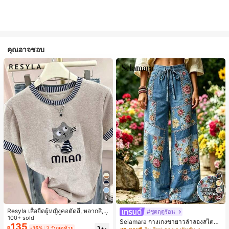
คุณอาจชอบ
6
22
Resyla เสื้อยืดผู้หญิงคอตัดสี, หลากสี, ล
#ชุดฤดูร้อน
ายพิมพ์แมวน่ารัก, เสื้อสำหรับออกไปเที่
100+ sold
Selamara กางเกงขายาวลำลองสไตล์โ
ยวฤดูร้อน, ดีไซน์กราฟิก, ความรู้สึกพรีเ
135
บฮีเมียนสำหรับพักผ่อน สีกากี ผิวสัมผัส
฿
-15%
3 วันสุดท้าย