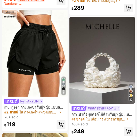
#2 ขายดี
ใน ใหม่ กางเกงผู้หญิง
มียม, ลำลองอเนกประสงค์, สวมใส่ประ
โดยประมาณ
มีเท็กซ์เจอร์ เอวสูงทรงหลวม เอวยางยืด
จำวัน, กลางแจ้ง, ช้อปปิ้ง, การเดินทาง
289
พร้อมเชือกรูด ทรงขาตรงทิ้งตัว ขากว้า
฿
เสื้อผ้ากลางแจ้ง
ง สำหรับชายหาด ลำลอง พักผ่อน และเ
ดินทาง
5
22
FARYUN
mulinsen กางเกงขาสั้นผู้หญิงแบบสบา
#คลัตช์งานแต่งงาน
ยๆ สีพื้น หลวม อเนกประสงค์ กางเกงขา
#2 ขายดี
ใน กางเกงในผู้หญิงแบบแอคทีฟ
กระเป๋าถือมุกดอกไม้สำหรับผู้หญิง, เหม
สั้นกีฬา 2-In-1 สำหรับวิ่ง ฟิตเนส และก
70+ sold
าะสำหรับชุดราตรี, ชุดบอล, เครื่องประ
#1 ขายดี
ใน เลื่อม กระเป๋าราตรีผู้หญิง
ารฝึกซ้อมกีฬาในฤดูร้อน
ดับงานแต่งงาน, กระเป๋าสตางค์สุภาพส
119
100+ sold
฿
ตรีหรูหรา, ของขวัญสำหรับผู้หญิง (ลาย
249
สุ่ม)
฿