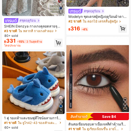
6
#ชุดฤดูร้อน
5
Modelyn ชุดเดรสผู้หญิงฤดูร้อนผ้าตาข่
#ชุดฤดูร้อน
ายพิมพ์ลาย คอไม่สมมาตร จับจีบ หรูหร
#2 ขายดี
ใน ดอกไม้ เดรสสั้นผู้หญิง
า เซ็กซี่
SHEIN Elenzya กางเกงคูลอตลายจุดเ
316
฿
-4%
อวสูงแบบใหม่สำหรับฤดูใบไม้ผลิ/ฤดูร้อ
#3 ขายดี
ใน หลากสี กางเกงลำลอง
น, สไตล์หรูหราเหมาะสำหรับใส่ในชีวิต
80+ sold
ประจำวันและทำงาน, ให้ความรู้สึกวินเ
331
฿
-15%
3 วันสุดท้าย
ทจสำหรับฤดูรับปริญญา, เทศกาลดนตร
โดยประมาณ
ี, การแข่งม้าดาร์บี้, วันประกาศอิสรภาพ
5
Save ฿4
1 คู่ รองเท้าแตะขนฟูดีไซน์ฉลามการ์ตู
น น่ารักและสนุกสนาน เหมาะสำหรับฤดู
#1 ขายดี
ใน ยูโร42-43 รองเท้าแตะใส่ในบ้าน
ดินสอเขียนขอบตาเนื้อเจลสีดำด้านเรีย
ใบไม้ร่วง/ฤดูหนาว รองเท้าแตะยูนิเซ็ก
60+ sold
บเนียน, แห้งเร็ว ติดทนนาน กันน้ำ ไม่เล
#1 ขายดี
ใน ดูเรียบเนียนขึ้น อายไลเนอร์
ซ์เหล่านี้สามารถสวมใส่ได้ทั้งในร่มและ