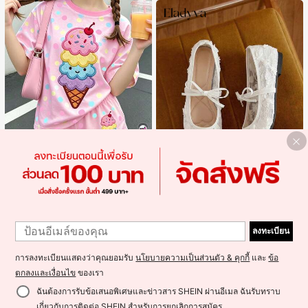
23
18
ชุดเด็กผู้หญิงวัยรุ่น ลายไอศกรีมฤดูร้อน
แบบมินิมอลน่ารัก ลายจุดสีสันสดใส สไ
Save ฿43
#1 ขายดี
ใน การ์ตูน เสื้อยืดสาวทวีน Co-ord
ตล์ครีมหวาน สไตล์วันหยุด ชุด 2 ชิ้น แ
149
ขนสั้นและกางเกงขาสั้น เหมาะสำหรับฤ
#บัลเลต์คอร์
฿
1
ดูร้อน กราฟิก สบาย ชุดเด็กผู้หญิง Y2K
Eladyva รองเท้าบัลเล่ต์แฟลตสีขาวสำ
1
คาวาอิ
หรับผู้หญิงฤดูใบไม้ร่วง/ฤดูหนาว ประดั
#1 ขายดี
ใน พืช รองเท้าส้นเตี้ยสตรี
ลงทะเบียน
บโบว์และปักลายดอกไม้, รองเท้าแตะรั
500+ sold
(1000+)
ดส้นตาข่ายกลวงระบายอากาศได้สีดำ
246
สำหรับฤดูร้อน, รองเท้าแมรี่เจนทรงหัวเ
การลงทะเบียนแสดงว่าคุณยอมรับ
นโยบายความเป็นส่วนตัว & คุกกี้
และ
ข้อ
฿
-15%
3 วันสุดท้าย
หลี่ยมกลิตเตอร์ ทรงกว้าง
โดยประมาณ
ตกลงและเงื่อนไข
ของเรา
ฉันต้องการรับข้อเสนอพิเศษและข่าวสาร SHEIN ผ่านอีเมล ฉันรับทราบ
เกี่ยวกับการติดต่อ SHEIN สำหรับการยกเลิกการสมัคร