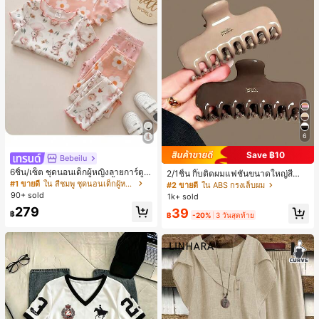
6
Save ฿10
Bebeilu
6ชิ้น/เซ็ต ชุดนอนเด็กผู้หญิงลายการ์ตูน
2/1ชิ้น กิ๊บติดผมแฟชั่นขนาดใหญ่สีน้ำ
หมีและดอกไม้ คอกลม แขนสั้น กางเกง
ตาลชานมสำหรับผู้หญิง เหมาะสำหรับก
#1 ขายดี
ใน สีชมพู ชุดนอนเด็กผู้หญิง
#2 ขายดี
ใน ABS กรงเล็บผม
ขาสั้น ขอบระบาย สวมใส่สบาย
ารอาบน้ำ ล้างหน้า และจัดแต่งทรงผม
90+ sold
1k+ sold
279
39
฿
฿
-20%
3 วันสุดท้าย