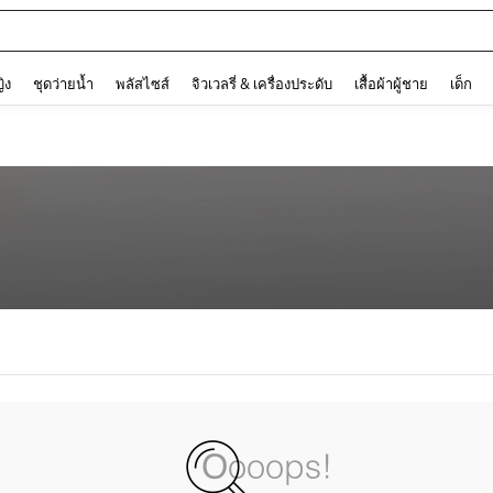
and down arrow keys to navigate search การค้นหาล่าสุด and ค้นหา. Press Enter to
ญิง
ชุดว่ายน้ำ
พลัสไซส์
จิวเวลรี่ & เครื่องประดับ
เสื้อผ้าผู้ชาย
เด็ก