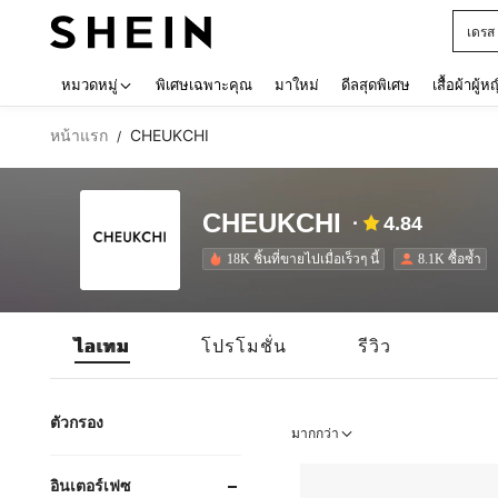
เดรส
Use up 
หมวดหมู่
พิเศษเฉพาะคุณ
มาใหม่
ดีลสุดพิเศษ
เสื้อผ้าผู้ห
หน้าแรก
CHEUKCHI
/
CHEUKCHI
4.84
18K ชิ้นที่ขายไปเมื่อเร็วๆ นี้
8.1K ซื้อซ้ำ
ไอเทม
โปรโมชั่น
รีวิว
ตัวกรอง
มากกว่า
อินเตอร์เฟซ