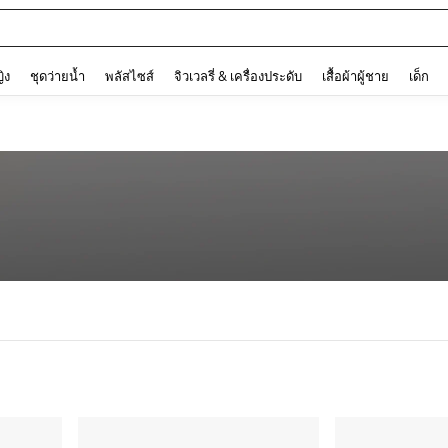
and down arrow keys to navigate search การค้นหาล่าสุด and ค้นหา. Press Enter to
ญิง
ชุดว่ายน้ำ
พลัสไซส์
จิวเวลรี่ & เครื่องประดับ
เสื้อผ้าผู้ชาย
เด็ก