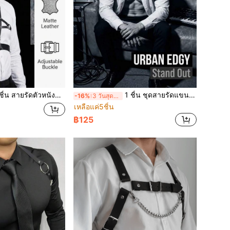
วหนังลายเรขาคณิต เหมาะสำหรับการถ่ายภาพคอนเทนต์บล็อกเกอร์แฟชั่น การถ่ายภาพพอร์ตเทรตแฟชั่น ผู้ชื่นชอบการแต่งตัว การถ่ายภาพส่วนตัว
1 ชิ้น ชุดสายรัดแขนหนัง ชุดรัดตัว เหมาะสำหรับผู้ชื่นชอบแฟชั่น สไตล์สตรีท วัยรุ่น การแสดงบนเวที การแสดงรันเวย์ การถ่ายภาพส่วนตัว
-16%
3 วันสุดท้าย
เหลือแค่5ชิ้น
฿125