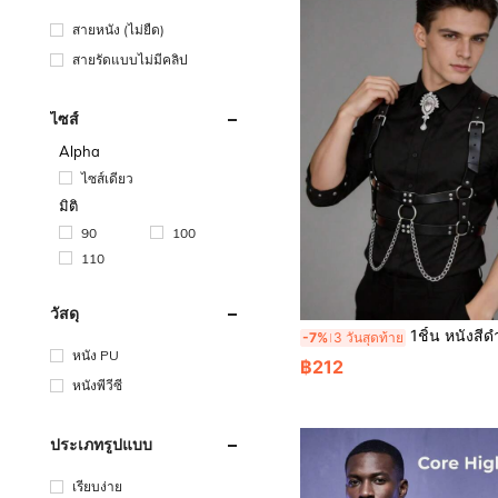
สายหนัง (ไม่ยืด)
สายรัดแบบไม่มีคลิป
ไซส์
Alpha
ไซส์เดียว
มิติ
90
100
110
วัสดุ
1ชิ้น หนังสีดำ สายเอี๊ยมผู้ชายพร้อมโซ่ตกแต่ง, เหมาะสำหรับเสื้อเชิ้ตและชุดส
-7%
3 วันสุดท้าย
หนัง PU
฿212
หนังพีวีซี
ประเภทรูปแบบ
เรียบง่าย