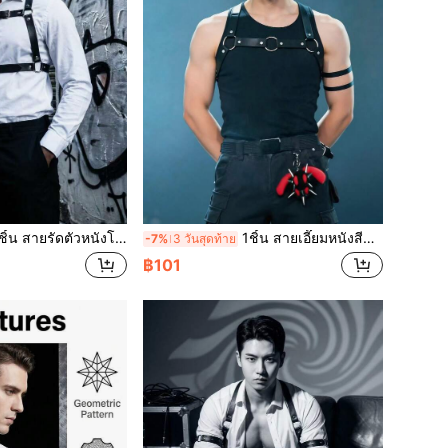
ดตัวหนังโกธิคพังก์ เหมาะสำหรับสตรีทแวร์ การถ่ายภาพสตรีท ชุดไนท์คลับ คอสเพลย์อนิเมะ การถ่ายภาพบุคคลส่วนตัว
1ชิ้น สายเอี๊ยมหนังสีดำปรับได้พร้อมการตกแต่งโอริง เหมาะสำหรับเสื้อเชิ้ตและเสื้อยืด สำหรับการแสดงบนเวทีและชุดลำลอง
-7%
3 วันสุดท้าย
฿101