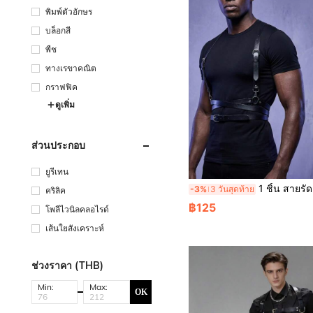
พิมพ์ตัวอักษร
บล็อกสี
พืช
ทางเรขาคณิต
กราฟฟิค
ดูเพิ่ม
ส่วนประกอบ
ยูรีเทน
1 ชิ้น สายรัดตัวสไตล์พังก์โกธิคพร้อมสายคาดกากบาท เหมาะสำหรับสไตล์ ชุดปาร์ตี
-3%
3 วันสุดท้าย
คริลิค
฿125
โพลีไวนิลคลอไรด์
เส้นใยสังเคราะห์
ช่วงราคา (THB)
Min:
Max:
OK