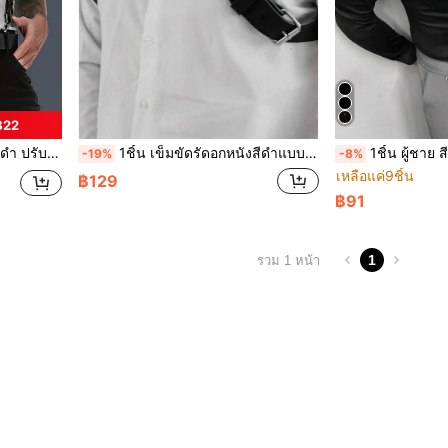
฿22
ูใบไม้ร่วง-ฤดูหนาว ชุดฮาโลวีน, เหมาะสำหรับวัยรุ่น, เยาวชน, ผู้ชาย, ลำลอง, กลางแจ้ง, กีฬา, วันหยุด, ของขวัญรับปริญญา, วันเกิด, ใส่ทุกวัน
1ชิ้น เข็มขัดรัดอกหนังสีดำแบบมีหมุดสำหรับผู้ชาย สไตล์พังก์ ปรับได้ สำหรับการแสดงบนเวที เหมาะสำหรับใส่เข้าชุดเทศกาลและใส่ในชีวิตประจำวัน วันวาเลนไทน์ สำหรับชุดออกไปข้างนอก งานแต่งงาน และสำหรับเป็นของขวัญ เครื่องประดับฮาโลวีน, ชุดฮาโลวีน เครื่องประดับฤดูใบไม้ร่วง-ฤดูหนาว ชุดฮาโลวีน, เหมาะสำหรับวัยรุ่น, เยาวชน, ผู้ชาย, ลำลอง, กลางแจ้ง, กีฬา, วันหยุด, ของขวัญรับปริญญา, วันเกิด, ใส่ได้ทุกวัน
1ชิ้น ผู้ชาย สีดำ ทำด้วยมือ หมุดย้ำ หนัง PU สายคล้องไหล่ สำหรับผูก เหมาะสำหรับเสื้อเชิ้ตเข้ารูป และเสื้อยืด ฮาโลวีน เครื่องปร
-19%
-8%
เหลือแค่9ชิ้น
฿129
฿91
1
รวม 1 หน้า