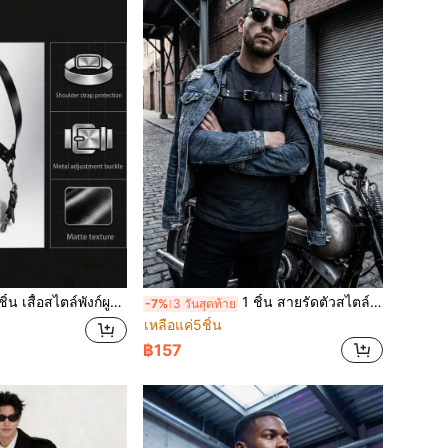
ล์พังก์ผูกเชือกสำหรับผู้ชาย เหมาะสำหรับสตรีทแวร์ประจำวัน การสร้างเนื้อหาบล็อกเกอร์ การถ่ายภาพแฟชั่นพอร์ตเทรต งานกิจกรรมและงานปาร์ตี้
1 ชิ้น สายรัดตัวสไตล์พังก์ หนัง สายไขว้ ทำมือ แพตช์เวิร์ก ปรับได้ เหมาะสำหรับการสไตล์ ฟิตเนส สวมใส่ประจำวัน แฟชั่นสตรีท การถ่ายคอนเทนต์บล็อกเกอร์ การแสดงบนเวที รันเวย์ การถ่ายภาพส่วนตัว
-7%
3 วันสุดท้าย
เหลือแค่5ชิ้น
฿157