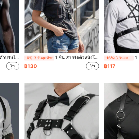
้สไตล์พังก์หนัง
1 ชิ้น สายรัดตัวหนังโซ่ยูนิเซ็กซ์ เหมาะสำหรับสวมใส่ประจำวัน สไตล์สตรีท การถ่ายภาพแฟชั่นพอร์ตเทรต การสร้างเนื้อหาบล็อกเกอร์ การพบปะออฟไลน์ คอสเพลย์ ชุดไนท์คลับ
1 ชิ้น สายรัดตั
-6%
3 วันสุดท้าย
-16%
3 วันสุดท้าย
฿130
฿117