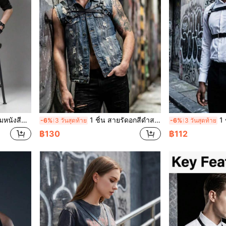
อเชิ้ตแฟชั่นสำหรับผู้ชาย
1 ชิ้น สายรัดอกสีดำสไตล์พังก์โกธิคสำหรับผู้ชาย เหมาะสำหรับการถ่ายภาพแฟชั่นสตรีท คอสเพลย์งานอนิเมะ ชุดไนท์คลับส่วนตัว เวทีรันเวย์ และงานธีม
1 ชิ้น สายรั
-6%
3 วันสุดท้าย
-6%
3 วันสุดท้าย
฿130
฿112