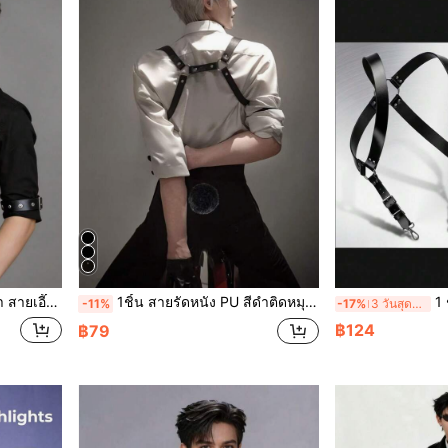
ูท, เหมาะสำหรับชุดวันหยุดและการแสดงไลฟ์สตรีม
1ชิ้น สายรัดหนัง PU สีดำติดหมุดทำด้วยมือสำหรับผู้ชาย เหมาะสำหรับเสื้อเชิ้ตและเสื้อยืดรัดรูปสำหรับออกไปข้างนอก งานแต่งงาน และสำหรับเป็นของขวัญ เครื่องประดับฮาโลวีน, ชุดฮาโลวีน เครื่องประดับฤดูใบไม้ร่วง-ฤดูหนาว ชุดฮาโลวีน, เหมาะสำหรับวัยรุ่น, เยาวชน, ผู้ชาย, ลำลอง, กลางแจ้ง, กีฬา, วันหยุด, ของขวัญรับปริญญา, วันเกิด, สวมใส่ทุกวัน
1 ชิ้น เสื้อสไต
-11%
-17%
3 วันสุดท้าย
฿124
฿79