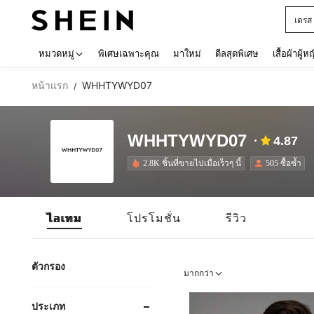
เด็กโ
Use up 
หมวดหมู่
พิเศษเฉพาะคุณ
มาใหม่
ดีลสุดพิเศษ
เสื้อผ้าผู้ห
หน้าแรก
WHHTYWYD07
/
WHHTYWYD07
4.87
2.8K ชิ้นที่ขายไปเมื่อเร็วๆ นี้
505 ซื้อซ้ำ
ไอเทม
โปรโมชั่น
รีวิว
ตัวกรอง
มากกว่า
ประเภท