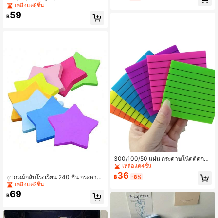
รับโรงเรียนและสำนักงาน, อุปกรณ์กลับ
หลว, ปากกาลูกลื่นแห้งเร็ว 0.5 มม., หมึ
เหลือแค่8ชิ้น
โรงเรียน, ของขวัญแสดงความขอบคุณ
กดำ/น้ำเงิน/แดง สำหรับโรงเรียนและ
59
ครู
฿
สำนักงาน, เขียนลื่น เครื่องเขียนนักเรีย
น, วัสดุจัดหาจำนวนมากในฤดูร้อน, สิ่ง
จำเป็นสำหรับการกลับไปโรงเรียน
300/100/50 แผ่น กระดาษโน้ตติดกาว
ใสมีเส้น 6 สีสดใส กระดาษโน้ตติดกาว เ
เหลือแค่4ชิ้น
ครื่องเขียนน่ารักสำหรับโรงเรียนและสำ
36
อุปกรณ์กลับโรงเรียน 240 ชิ้น กระดาษโ
฿
-8%
นักงาน อุปกรณ์กลับไปโรงเรียน ของขวั
น้ตติดรูปดาว, 8 สีสดใส กระดาษโน้ตติ
เหลือแค่2ชิ้น
ญสำหรับครู
ดเอง, 30 แผ่น/แพ็ค, เครื่องเขียนน่ารัก
69
฿
สำหรับนักเรียน ครู, สิ่งจำเป็นในห้องเรีย
น