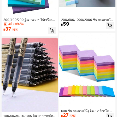
800/400/200 ชิ้น กระดาษโน้ตเรืองแ
200/600/1000/2000 ชิ้น กระดาษโน้
59
สง ขนาด 3x3 นิ้ว (ประมาณ 7.5x7.5 ซ
ตใส PET วินเทจ, 28 สี Morandi สไตล์
เหลือแค่5ชิ้น
฿
ม.) 2/4 สีสุ่ม กระดาษโน้ตมีเส้นสีสันสดใ
สุนทรีย์ กระดาษโน้ตติดเอง, แถบดัชนี
37
฿
-5%
ส เหมาะสำหรับเป็นของขวัญคริสต์มาส
สำหรับสมุดวางแผน, ของขวัญสำหรับค
ให้เพื่อน อุปกรณ์กลับโรงเรียน
รู, อุปกรณ์กลับโรงเรียน
600 ชิ้น กระดาษโน้ตติด, 12 สีสดใส กร
27
ะดาษโน้ตติดเอง, เครื่องเขียนน่ารักสำห
100/50/30/20/10/5 ชิ้น ปากกาหมึกเ
฿
-7%