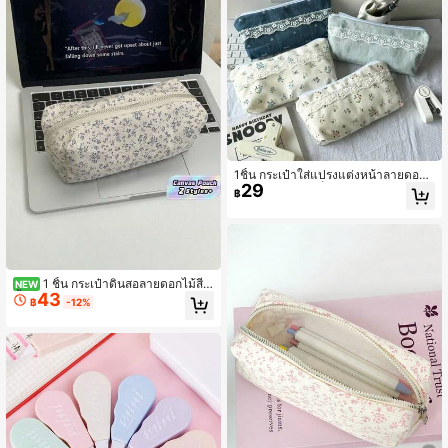
1ชิ้น กระเป๋าใส่แปรงแต่งหน้าลายดอกไ
29
ม้ลูกไม้, กระเป๋าเก็บของผ้าแคนวาสวินเ
฿
ทจซิป, กระเป๋าเครื่องสำอางความจุขนา
ดใหญ่, ที่จัดระเบียบเครื่องเขียน, ของขวั
ญกลับโรงเรียนสำหรับเด็กผู้หญิง, ฤดูกลั
บโรงเรียน
1 ชิ้น กระเป๋าดินสอลายดอกไม้สี
NEW
43
น้ำเงิน, กระเป๋าผ้าแคนวาสวินเทจซิป, ก
฿
-12%
ระเป๋าเก็บเครื่องเขียนขนาดใหญ่สำหรับ
นักเรียน, อุปกรณ์โต๊ะเรียนกลับโรงเรียน