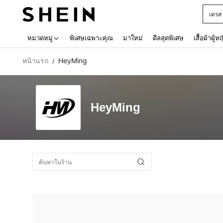
เดรส
Use up 
หมวดหมู่
พิเศษเฉพาะคุณ
มาใหม่
ดีลสุดพิเศษ
เสื้อผ้าผู้ห
หน้าแรก
HeyMing
/
HeyMing