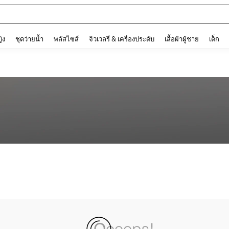
and down arrow keys to navigate search การค้นหาล่าสุด and ค้นหา. Press Enter to
ญิง
ชุดว่ายน้ำ
พลัสไซส์
จิวเวลรี่ & เครื่องประดับ
เสื้อผ้าผู้ชาย
เด็ก