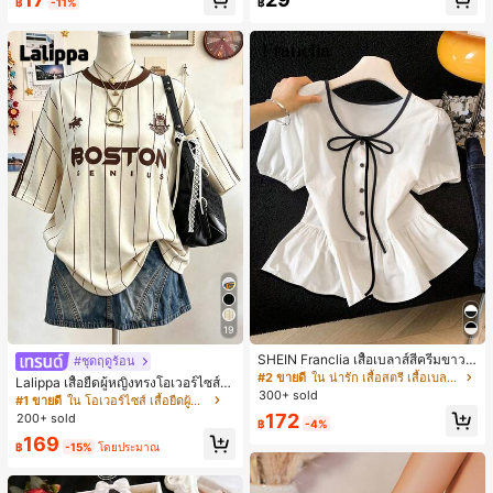
฿
-11%
฿
ห์นุ่มและเป็นมิตรต่อผิว เหมาะสำหรับผู้
หญิงและเด็กผู้หญิง เหมาะสำหรับฤดูใบ
ไม้ร่วงและฤดูหนาว
19
SHEIN Franclia เสื้อเบลาส์สีครีมขาวนุ่
#ชุดฤดูร้อน
มนวล เอวรูด, แต่งขอบตัดกัน + โบว์ผูก,
#2 ขายดี
ใน น่ารัก เสื้อสตรี เสื้อเบลาส์ & Tee
Lalippa เสื้อยืดผู้หญิงทรงโอเวอร์ไซส์ค
แขนพอง จับคู่กับกระโปรงชายระบาย,
300+ sold
วามยาวกลาง คอกลม ไหล่ตก ลายพิมพ์
#1 ขายดี
ใน โอเวอร์ไซส์ เสื้อยืดผู้หญิง
ลดอายุและดูดี, นุ่มและเก๋ไก๋สำหรับใส่ทุ
ตัวอักษรและลายทางแนวตั้ง สไตล์แฟชั่
172
200+ sold
กวัน
฿
-4%
นมินิมอล ของขวัญให้เพื่อน
169
฿
-15%
โดยประมาณ