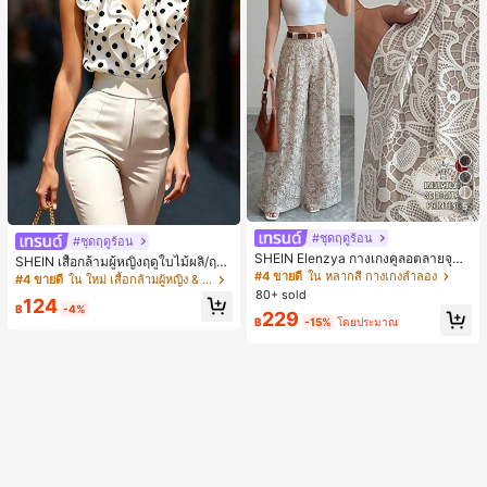
5
#ชุดฤดูร้อน
#ชุดฤดูร้อน
SHEIN Elenzya กางเกงคูลอตลายจุดเ
SHEIN เสื้อกล้ามผู้หญิงฤดูใบไม้ผลิ/ฤดูร้
อวสูงแบบใหม่สำหรับฤดูใบไม้ผลิ/ฤดูร้อ
#4 ขายดี
ใน หลากสี กางเกงลำลอง
อน ใหม่ สไตล์มินิมอลลำลองหรูหรา สีบ
#4 ขายดี
ใน ใหม่ เสื้อกล้ามผู้หญิง & Camis
น, สไตล์หรูหราเหมาะสำหรับใส่ในชีวิต
ล็อก ลายจุด คอวี แพตช์เวิร์ก ชายระบา
80+ sold
124
ประจำวันและทำงาน, ให้ความรู้สึกวินเ
ย แขนกุด ทรงเข้ารูป อเนกประสงค์, เสื้อ
฿
-4%
229
ทจสำหรับฤดูรับปริญญา, เทศกาลดนตร
ผู้หญิงฤดูใบไม้ผลิ/ฤดูร้อน, เสื้อหรูหราผู้
฿
-15%
โดยประมาณ
ี, การแข่งม้าดาร์บี้, วันประกาศอิสรภาพ
หญิง, เสื้อเที่ยวพักผ่อนผู้หญิง