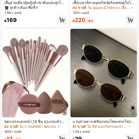
ลูกค้ากลับมาซื้อซ้ำ!
เสื้อสายเดี่ยวผู้หญิงผ้าซาตินแต่งลูกไม้
เสื้อเบลาส์ลายจุดสไตล์ฝรั่งเศสฤดูใบไม้
- เสื้อสายเดี่ยวฤดูร้อนสีคากีมีรอยผ่าด้า
ร่วง, ทรงเข้ารูป, แขนยาวคอวี, สไตล์ให
#1 ขายดี
#1 ขายดี
ใน สีกากี เสื้อสตรี เสื้อเบลาส์ & Tee
ใน สีกากี เสื้อสตรี เสื้อเบลาส์ & Tee
#2 ขายดี
ใน นุ่มและน้ำหนักเบา เสื้อสตรี เสื้อเบลาส์ & Tee
นข้างที่น่าดึงดูดแบบสบายๆ
ม่ฤดูใบไม้ผลิ, ป้องกันแสงแดด, ใส่ไป
1.6k+ sold
100+ sold
ลูกค้ากลับมาซื้อซ้ำ!
ลูกค้ากลับมาซื้อซ้ำ!
ทำงานและลำลอง สีขาว
#1 ขายดี
ใน สีกากี เสื้อสตรี เสื้อเบลาส์ & Tee
220
169
฿
-8%
฿
ลูกค้ากลับมาซื้อซ้ำ!
ชุดแปรงแต่งหน้า 16 ชิ้น ประกอบด้วยแ
แว่นสายตาแฟชั่นกรอบโลหะทรงไข่/เห
ปรงแต่งหน้า 13 ชิ้น, ฟองน้ำแต่งหน้ารู
ลี่ยมสำหรับผู้หญิง (กรอบครึ่ง), เหมาะ
#2 ขายดี
ใน การแต่งหน้า ชุดแปรง
#1 ขายดี
ใน กีฬาและกิจกรรมกลางแจ้ง
ปหยดน้ำ 1 ชิ้น, แปรงแป้งรองพื้นกลม 1
สำหรับใส่ในชีวิตประจำวันและกิจกรรม
600+ sold
1.2k+ sold
ชิ้น และฟองน้ำแต่งหน้ารูปสามเหลี่ยม
กลางแจ้ง
17
29
1 ชิ้น - ชุดคลาสสิก ทำจากขนสังเคราะ