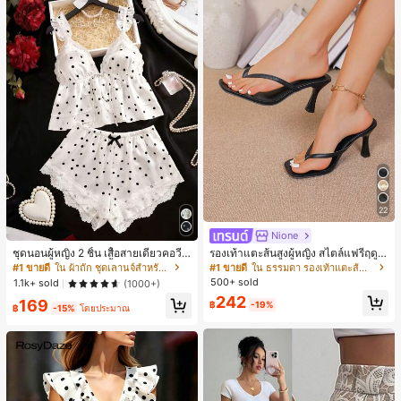
22
Nione
ชุดนอนผู้หญิง 2 ชิ้น เสื้อสายเดี่ยวคอวีลู
รองเท้าแตะส้นสูงผู้หญิง สไตล์แฟรี่ฤดูร้
กไม้ พร้อมกางเกงขาสั้นแต่งลูกไม้ แต่ง
อน ส้นบาง แบบคีบ แต่งสายคาดผม รอ
#1 ขายดี
ใน ผ้าถัก ชุดเลานจ์สำหรับผู้หญิง
#1 ขายดี
ใน ธรรมดา รองเท้าแตะส้นสูงผู้หญิง
โบว์ที่เอว ชุดลำลองผู้หญิงนุ่มสบายน่ารั
งเท้าแตะชายหาดสำหรับเที่ยวพักผ่อน
500+ sold
1.1k+ sold
(1000+)
ก สไตล์เอสเธติก
แฟชั่นสายไขว้ สำหรับเดทไนท์
242
169
฿
-19%
฿
-15%
โดยประมาณ