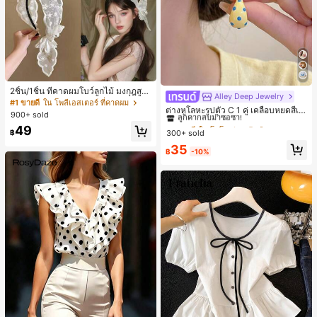
2ชิ้น/1ชิ้น ที่คาดผมโบว์ลูกไม้ มงกุฎสูง
Alley Deep Jewelry
#1 ขายดี
ใน โบโฮ ต่างหูผู้หญิง
แถบกว้าง สีดำ สีขาว สำหรับใส่ประจำ
#1 ขายดี
ใน โพลีเอสเตอร์ ที่คาดผม
ลูกค้ากลับมาซื้อซ้ำ!
ต่างหูโลหะรูปตัว C 1 คู่ เคลือบหยดสีเห
วัน กิ๊บติดผม ยางรัดผม (ลายปักดอกไม้
900+ sold
ลือง ลายจุดสีน้ำเงิน สไตล์ยุโรปและอเม
จัดวางแบบสุ่ม)
#1 ขายดี
#1 ขายดี
ใน โบโฮ ต่างหูผู้หญิง
ใน โบโฮ ต่างหูผู้หญิง
49
ริกัน แฟชั่นส่วนตัว หวานและสง่างาม
฿
300+ sold
ลูกค้ากลับมาซื้อซ้ำ!
ลูกค้ากลับมาซื้อซ้ำ!
สำหรับผู้หญิงและเด็กหญิง สำหรับการเ
#1 ขายดี
ใน โบโฮ ต่างหูผู้หญิง
35
ดินทาง งานแต่งงาน ปาร์ตี้ วันเกิด ของ
฿
-10%
ลูกค้ากลับมาซื้อซ้ำ!
ขวัญคริสต์มาส 2026