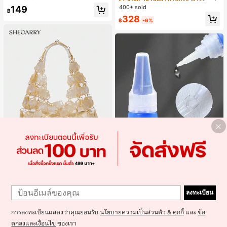
ไตล์ชิค เหมาะสำหรับใส่เที่ยวทะเล วันห
400+ sold
149
฿
ยุดพักผ่อนฤดูร้อน ลุคสบายๆ ใส่ได้หลา
328
ยโอกาสในชีวิตประจำวัน
฿
-6%
5
5
SheCarry
#1 ขายดี
ใน บรรยากาศฤดูร้อน กระเป๋าหูหิ้วด้านบนผู้หญิง
1
1
Misscheering กาวติดเล็บปลอม 20 กรั
เกือบหมดแล้ว!
SHECARRY กระเป๋าถือสตรี, สีขาว, แฟ
ม แรงยึดสูง เจลสติกเกอร์เล็บนุ่ม แห้งเร็
ลงทะเบียน
ชั่น, สง่างาม, วันหยุด, งานปาร์ตี้
#1 ขายดี
ใน ของเหลว กาวติดเล็บและสารยึดติด
#1 ขายดี
#1 ขายดี
ใน บรรยากาศฤดูร้อน กระเป๋าหูหิ้วด้านบนผู้หญิง
ใน บรรยากาศฤดูร้อน กระเป๋าหูหิ้วด้านบนผู้หญิง
ว เหมาะสำหรับผู้เริ่มต้นทำเล็บ ติดทนน
1.4k+ sold
(1000+)
300+ sold
เกือบหมดแล้ว!
เกือบหมดแล้ว!
าน
การลงทะเบียนแสดงว่าคุณยอมรับ
นโยบายความเป็นส่วนตัว & คุกกี้
และ
ข้อ
#1 ขายดี
ใน บรรยากาศฤดูร้อน กระเป๋าหูหิ้วด้านบนผู้หญิง
499
39
฿
฿
เกือบหมดแล้ว!
ตกลงและเงื่อนไข
ของเรา