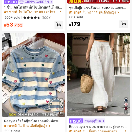
GIIPPA GARDEN
1 ชิ้น เคสโทรศัพท์ดีไซน์ลายคลื่นไม่สม
ชุดเสื้อยืดแขนสั้นคอกลมหลวมและกาง
มาตรสำหรับ Phone 17 Pro Max, เหม
เกงขาสั้นไบค์เกอร์รัดรูปสำหรับเด็กผู้ห
#2 ขายดี
ใน ไอโฟน 12 มินิ เคสโทรศัพท์แฟชั่น
#1 ขายดี
ใน หลากสี ชุดเด็กผู้หญิง
าะสำหรับ Phone 16 Pro Max, 15 Pro
ญิง สไตล์มินิมอล เหมาะสำหรับฤดูใบไ
60+ sold
500+ sold
(100+)
Max, 14 Pro Max, เคสโทรศัพท์สไตล์เ
ม้ผลิและฤดูร้อน
179
53
กาหลีและน่าสนใจ, เข้ากันได้กับ 11/12/
฿
฿
-10%
13/14/15/16 Pro Max Plus, ดีไซน์หรู
หราเหมาะสำหรับทั้งชายและหญิง, ของ
ขวัญในอุดมคติสำหรับคริสต์มาส, วันว
าเลนไทน์, อีสเตอร์, ฤดูแต่งงานและวันเ
กิดสำหรับแฟนสาว
11
19
#ชุดฤดูร้อน
Resyla เสื้อยืดผู้หญิงคอกลมพิมพ์ลายด
อกไม้ 3D ลายพิมพ์
#1 ขายดี
ใน บ้าน เสื้อยืดผู้หญิง
Breezaya กางเกงขายาวเอวสูงทรงหล
วมขาบานสำหรับผู้หญิง สีขาวเรียบหรูส
200+ sold
#1 ขายดี
ใน เนื้อผ้า กางเกงขายาวลำลองผ้า