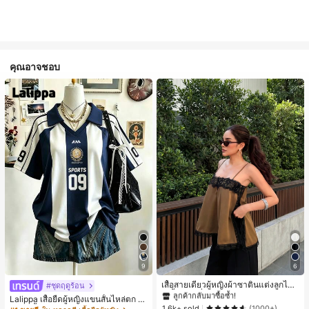
คุณอาจชอบ
#1 ขายดี
ใน สีกากี เสื้อสตรี เสื้อเบลาส์ & Tee
9
6
ลูกค้ากลับมาซื้อซ้ำ!
#1 ขายดี
#1 ขายดี
ใน สีกากี เสื้อสตรี เสื้อเบลาส์ & Tee
ใน สีกากี เสื้อสตรี เสื้อเบลาส์ & Tee
เสื้อสายเดี่ยวผู้หญิงผ้าซาตินแต่งลูกไม้
#ชุดฤดูร้อน
- เสื้อสายเดี่ยวฤดูร้อนสีคากีมีรอยผ่าด้า
ลูกค้ากลับมาซื้อซ้ำ!
ลูกค้ากลับมาซื้อซ้ำ!
Lalippa เสื้อยืดผู้หญิงแขนสั้นไหล่ตก ค
นข้างที่น่าดึงดูดแบบสบายๆ
#1 ขายดี
ใน สีกากี เสื้อสตรี เสื้อเบลาส์ & Tee
1.6k+ sold
อวีปกเสื้อ ลายพิมพ์ดิจิทัลลายทาง สไตล์
(1000+)