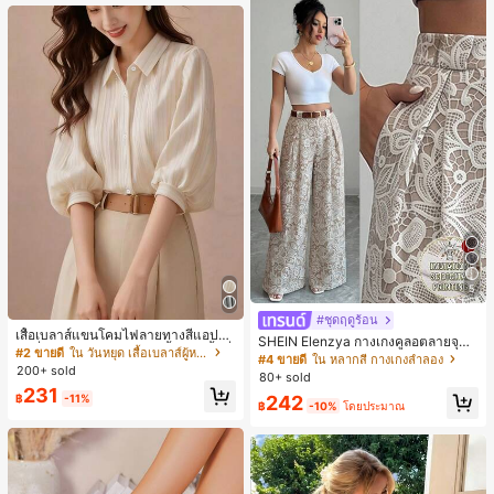
หญิงและเด็กผู้หญิง เหมาะสำหรับฤดูใบ
ไม้ร่วงและฤดูหนาว
5
#ชุดฤดูร้อน
เสื้อเบลาส์แขนโคมไฟลายทางสีแอปริค
SHEIN Elenzya กางเกงคูลอตลายจุดเ
อตที่หรูหราสำหรับผู้หญิง, เสื้อแขนสั้นที่
#2 ขายดี
ใน วันหยุด เสื้อเบลาส์ผู้หญิง
อวสูงแบบใหม่สำหรับฤดูใบไม้ผลิ/ฤดูร้อ
#4 ขายดี
ใน หลากสี กางเกงลำลอง
ใช้ได้หลากหลายสำหรับการเดินทาง, ตั
200+ sold
น, สไตล์หรูหราเหมาะสำหรับใส่ในชีวิต
80+ sold
ดแบบสุ่มสำหรับฤดูร้อน
ประจำวันและทำงาน, ให้ความรู้สึกวินเ
231
242
฿
-11%
ทจสำหรับฤดูรับปริญญา, เทศกาลดนตร
฿
-10%
โดยประมาณ
ี, การแข่งม้าดาร์บี้, วันประกาศอิสรภาพ