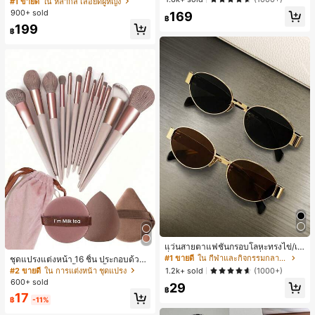
#1 ขายดี
ใน หลากสี เสื้อยืดผู้หญิง
สปอร์ตแฟชั่นมินิมอล ของขวัญสำหรับเ
ลูกค้ากลับมาซื้อซ้ำ!
900+ sold
169
พื่อน
฿
199
฿
แว่นสายตาแฟชั่นกรอบโลหะทรงไข่/เห
ลี่ยมสำหรับผู้หญิง (กรอบครึ่ง), เหมาะ
#1 ขายดี
ใน กีฬาและกิจกรรมกลางแจ้ง
ชุดแปรงแต่งหน้า 16 ชิ้น ประกอบด้วยแ
สำหรับใส่ในชีวิตประจำวันและกิจกรรม
ปรงแต่งหน้า 13 ชิ้น, ฟองน้ำแต่งหน้ารู
#2 ขายดี
ใน การแต่งหน้า ชุดแปรง
1.2k+ sold
(1000+)
กลางแจ้ง
ปหยดน้ำ 1 ชิ้น, แปรงแป้งรองพื้นกลม 1
600+ sold
29
ชิ้น และฟองน้ำแต่งหน้ารูปสามเหลี่ยม
฿
17
1 ชิ้น - ชุดคลาสสิก ทำจากขนสังเคราะ
฿
-11%
ห์นุ่มและเป็นมิตรต่อผิว เหมาะสำหรับผู้