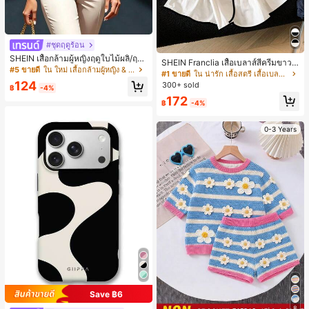
#ชุดฤดูร้อน
SHEIN เสื้อกล้ามผู้หญิงฤดูใบไม้ผลิ/ฤดูร้
SHEIN Franclia เสื้อเบลาส์สีครีมขาวนุ่
อน ใหม่ สไตล์มินิมอลลำลองหรูหรา สีบ
#5 ขายดี
ใน ใหม่ เสื้อกล้ามผู้หญิง & Camis
มนวล เอวรูด, แต่งขอบตัดกัน + โบว์ผูก,
#1 ขายดี
ใน น่ารัก เสื้อสตรี เสื้อเบลาส์ & Tee
ล็อก ลายจุด คอวี แพตช์เวิร์ก ชายระบา
แขนพอง จับคู่กับกระโปรงชายระบาย,
124
300+ sold
ย แขนกุด ทรงเข้ารูป อเนกประสงค์, เสื้อ
฿
-4%
ลดอายุและดูดี, นุ่มและเก๋ไก๋สำหรับใส่ทุ
ผู้หญิงฤดูใบไม้ผลิ/ฤดูร้อน, เสื้อหรูหราผู้
172
กวัน
฿
-4%
หญิง, เสื้อเที่ยวพักผ่อนผู้หญิง
0-3 Years
Save ฿6
8