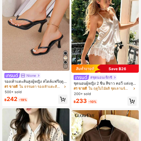
22
Save ฿26
Nione
#ชุดนอนเซ็กซี่
รองเท้าแตะส้นสูงผู้หญิง สไตล์แฟรี่ฤดูร้
ชุดนอนผู้หญิง 2 ชิ้น สีขาว คอวี แต่งลูก
อน ส้นบาง แบบคีบ แต่งสายคาดผม รอ
#1 ขายดี
ใน ธรรมดา รองเท้าแตะส้นสูงผู้หญิง
ไม้แบบแพตช์เวิร์ก ชุดนอนใส่ในบ้าน
#1 ขายดี
ใน ฤดูใบไม้ผลิ ชุดเลานจ์สำหรับผู้หญิง
งเท้าแตะชายหาดสำหรับเที่ยวพักผ่อน
500+ sold
สำหรับเธอ
200+ sold
แฟชั่นสายไขว้ สำหรับเดทไนท์
242
233
฿
-19%
฿
-10%