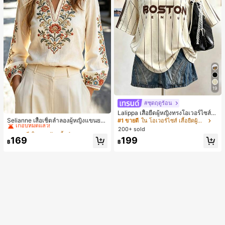
19
#ชุดฤดูร้อน
#2 ขายดี
ใน งานปัก เสื้อทำงาน
Lalippa เสื้อยืดผู้หญิงทรงโอเวอร์ไซส์ค
วามยาวกลาง คอกลม ไหล่ตก ลายพิมพ์
เกือบหมดแล้ว!
Selianne เสื้อเชิ้ตลำลองผู้หญิงแขนยา
#1 ขายดี
ใน โอเวอร์ไซส์ เสื้อยืดผู้หญิง
ตัวอักษรและลายทางแนวตั้ง สไตล์แฟชั่
ว คอวีเว้า ลายดอกไม้
#2 ขายดี
#2 ขายดี
ใน งานปัก เสื้อทำงาน
ใน งานปัก เสื้อทำงาน
200+ sold
นมินิมอล ของขวัญให้เพื่อน
เกือบหมดแล้ว!
เกือบหมดแล้ว!
169
199
฿
฿
#2 ขายดี
ใน งานปัก เสื้อทำงาน
เกือบหมดแล้ว!