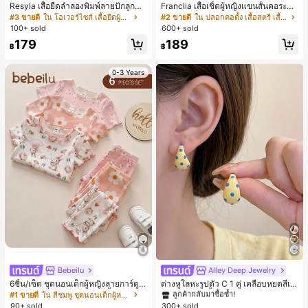
Resyla เสื้อยืดลำลองพิมพ์ลายปักลูกปัด
Franclia เสื้อเชิ้ตผู้หญิงแขนสั้นคอระบา
รูปโบว์ขนาดใหญ่สำหรับผู้หญิง
ยกระดุมเดี่ยวลายทาง
#3 ขายดี
ใน โอเวอร์ไซส์ เสื้อยืดผู้หญิง
#2 ขายดี
ใน ปลอกคอตั้ง เสื้อสตรี เสื้อเบลาส์ & Tee
100+ sold
600+ sold
179
189
฿
฿
0-3 Years
Bebeilu
Alley Deep Jewelry
#1 ขายดี
ใน โบโฮ ต่างหูผู้หญิง
ลูกค้ากลับมาซื้อซ้ำ!
6ชิ้น/เซ็ต ชุดนอนเด็กผู้หญิงลายการ์ตูน
ต่างหูโลหะรูปตัว C 1 คู่ เคลือบหยดสีเห
หมีและดอกไม้ คอกลม แขนสั้น กางเกง
ลือง ลายจุดสีน้ำเงิน สไตล์ยุโรปและอเม
เกือบหมดแล้ว!
#1 ขายดี
ใน สีชมพู ชุดนอนเด็กผู้หญิง
#1 ขายดี
#1 ขายดี
ใน โบโฮ ต่างหูผู้หญิง
ใน โบโฮ ต่างหูผู้หญิง
ขาสั้น ขอบระบาย สวมใส่สบาย
ริกัน แฟชั่นส่วนตัว หวานและสง่างาม
90+ sold
300+ sold
ลูกค้ากลับมาซื้อซ้ำ!
ลูกค้ากลับมาซื้อซ้ำ!