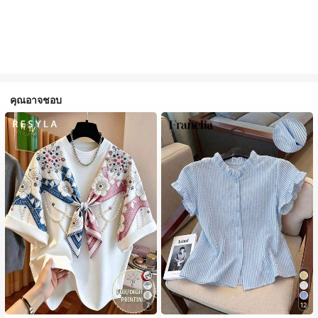
คุณอาจชอบ
7
12