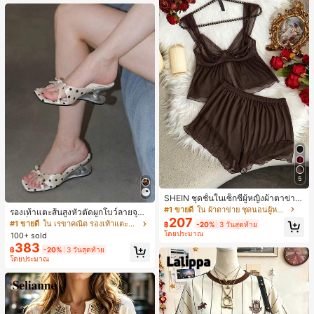
5
SHEIN ชุดชั้นในเซ็กซี่ผู้หญิงผ้าตาข่าย
มีโครงคัพบาง
#1 ขายดี
ใน ผ้าตาข่าย ชุดนอนผู้หญิง
รองเท้าแตะส้นสูงหัวตัดผูกโบว์ลายจุดส
207
ายเดี่ยวส้นไม่สมมาตรสำหรับผู้หญิง, รอ
#1 ขายดี
ใน เรขาคณิต รองเท้าแตะส้นสูงผู้หญิง
฿
-20%
3 วันสุดท้าย
งเท้าแตะส้นสูงหนังเทียมสีขาวหรูหรา
โดยประมาณ
100+ sold
สำหรับฤดูร้อน
383
฿
-20%
3 วันสุดท้าย
โดยประมาณ