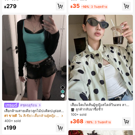
สำหรับผู้หญิงและเด็กหญิง สำหรับการเ
เกือบหมดแล้ว!
เกือบหมดแล้ว!
#1 ขายดี
ใน โบโฮ ต่างหูผู้หญิง
35
279
ดินทาง งานแต่งงาน ปาร์ตี้ วันเกิด ของ
฿
-10%
3 วันสุดท้าย
฿
ลูกค้ากลับมาซื้อซ้ำ!
ขวัญคริสต์มาส 2026
เกือบหมดแล้ว!
#1 ขายดี
ใน กระเป๋า เสื้อคลุมลำลอง
ลูกค้ากลับมาซื้อซ้ำ!
เสื้อแจ็คเก็ตสั้นผู้หญิงสไตล์วินเทจ ลายจุ
#ชุดฤดูร้อน
ดขนาดใหญ่ คอตั้ง เอวเข้ารูป แขนพอง
#1 ขายดี
#1 ขายดี
ใน กระเป๋า เสื้อคลุมลำลอง
ใน กระเป๋า เสื้อคลุมลำลอง
เสื้อกล้ามสายเดี่ยวลูกไม้ปะติดปะต่อสไ
ทรงหลวม แฟชั่นอเนกประสงค์ สำหรับใ
100+ sold
ลูกค้ากลับมาซื้อซ้ำ!
ลูกค้ากลับมาซื้อซ้ำ!
ตล์เกาหลี, สุนทรียศาสตร์ Y2K, เสื้อผ้าส
#1 ขายดี
ใน สีเขียว เสื้อกล้ามผู้หญิง & Camis
ส่ประจำวันและไปเที่ยวพักผ่อน
ตรีทแวร์ลำลองฤดูร้อน
#1 ขายดี
ใน กระเป๋า เสื้อคลุมลำลอง
368
400+ sold
฿
-10%
3 วันสุดท้าย
ลูกค้ากลับมาซื้อซ้ำ!
199
฿