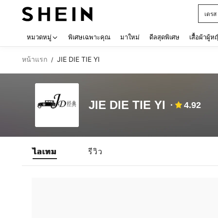
เดรส
Use up 
หมวดหมู่
พิเศษเฉพาะคุณ
มาใหม่
ดีลสุดพิเศษ
เสื้อผ้าผู้ห
หน้าแรก
JIE DIE TIE YI
/
JIE DIE TIE YI
4.92
ไอเทม
รีวิว