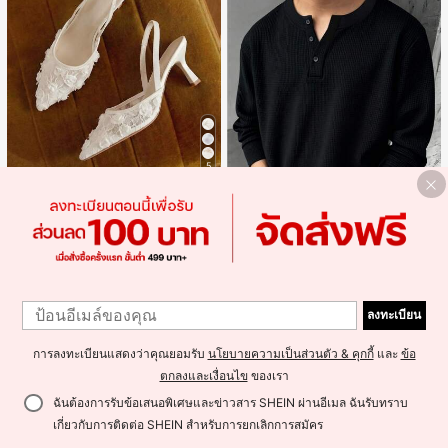
5
Save ฿34
Eladyva
Eladyva รองเท้าส้นสูงรัดส้นผู้หญิงมีดอกไม้ประดับตาข่ายเสริมและสามารถสวมได้สองแบบ ส้นสูง 7 ซม. รูปแบบโรมัน หรูหรา ส้นเข็ม ลุคเทพนิยาย
-10%
ช่วง 1 วันที่ผ่านมา
Save ฿14
#1 ขายดี
ใน สง่างาม ปั๊มผู้หญิง
1
305
฿
500+ sold
Blueprint Man
1
Blueprint Man เสื้อยืดผู้ชาย 1 ชิ้น คอเฮนลีย์ ผ้าถักลายวาฟเฟิล คอวีเล็ก ทรงหลวม บาง ระบายอากาศได้ดี ใส่สบาย มีกระดุม สไตล์ Old Money ทรงยุโรป ไซส์ใหญ่กว่าปกติ กรุณาเลือกไซส์เล็กลงเพื่อให้พอดีขึ้น
-5%
ลงทะเบียน
#1 ขายดี
ใน มีรอยบาก เสื้อยืดผู้ชาย
275
การลงทะเบียนแสดงว่าคุณยอมรับ
นโยบายความเป็นส่วนตัว & คุกกี้
และ
ข้อ
฿
100+ sold
ตกลงและเงื่อนไข
ของเรา
ฉันต้องการรับข้อเสนอพิเศษและข่าวสาร SHEIN ผ่านอีเมล ฉันรับทราบ
เกี่ยวกับการติดต่อ SHEIN สำหรับการยกเลิกการสมัคร