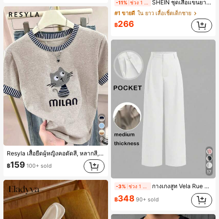
SHEIN ชุดเสื้อแขนยาวและกางเกงขายาว 2 ชิ้น สำหรับเด็กทารกชาย/หญิง ยูนิเซ็กซ์ สไตล์วินเทจ ลำลอง ฤดูใบไม้ร่วง/ฤดูหนาว ชุดเสื้อผ้าเด็กทารกชาย นุ่มนิ่ม วินเทจ
-11%
ช่วง 1 วันที่ผ่านมา
#1 ขายดี
ใน ยาว เสื้อเชิ้ตเด็กชาย
266
฿
6
Resyla เสื้อยืดผู้หญิงคอตัดสี, หลากสี, ลายพิมพ์แมวน่ารัก, เสื้อสำหรับออกไปเที่ยวฤดูร้อน, ดีไซน์กราฟิก, ความรู้สึกพรีเมียม, ลำลองอเนกประสงค์, สวมใส่ประจำวัน, กลางแจ้ง, ช้อปปิ้ง, การเดินทาง เสื้อผ้ากลางแจ้ง
159
฿
100+ sold
17
กางเกงสูท Vela Rue ดีไซน์มินิมอล น้ำหนักเบา โปร่งแสงเล็กน้อย สีน้ำเงินเข้ม สีพื้น ปิดด้วยซิป ตะขอ และกระดุม ขากว้าง ทรงเพรียว แฟชั่นทุกฤดูกาล สีขาว
-3%
ช่วง 1 วันที่ผ่านมา
348
฿
90+ sold