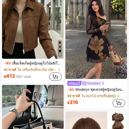
17
เสื้อแจ็คเก็ตผู้หญิงฤดูใบไม้ผลิ/ใบไม้ร่วง สีพื้น หนังเทียม สไตล์ปกคอเสื้อ ซิปขึ้น แขนยาว สไตล์ลำลอง วิทยาลัย สนามบิน เสื้อนอก สีน้ำตาล สไตล์สบายๆ ฤดูใบไม้ร่วง
-6%
#1 ขายดี
ใน เครื่องบินทิ้งระเบิด แจ็คเก็ตผู้หญิง
413
6
฿
100+ sold
Modelyn
Modelyn ชุดเดรสผู้หญิงฤดูร้อนผ้าตาข่ายพิมพ์ลาย คอไม่สมมาตร จับจีบ หรูหรา เซ็กซี่
-4%
#2 ขายดี
ใน ดอกไม้ เดรสสั้นผู้หญิง
316
฿