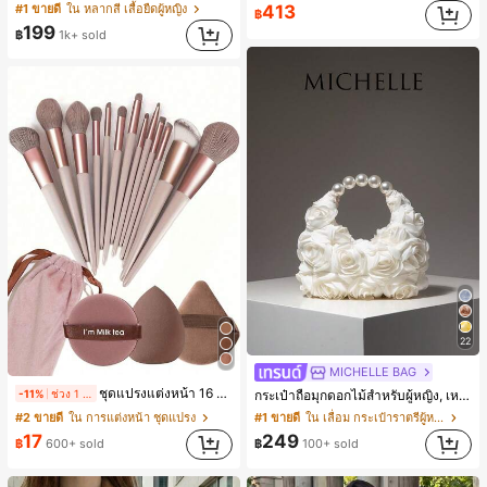
#1 ขายดี
ใน หลากสี เสื้อยืดผู้หญิง
413
฿
199
฿
1k+ sold
22
MICHELLE BAG
ชุดแปรงแต่งหน้า 16 ชิ้น ประกอบด้วยแปรงแต่งหน้า 13 ชิ้น, ฟองน้ำแต่งหน้ารูปหยดน้ำ 1 ชิ้น, แปรงแป้งรองพื้นกลม 1 ชิ้น และฟองน้ำแต่งหน้ารูปสามเหลี่ยม 1 ชิ้น - ชุดคลาสสิก ทำจากขนสังเคราะห์นุ่มและเป็นมิตรต่อผิว เหมาะสำหรับผู้หญิงและเด็กผู้หญิง เหมาะสำหรับฤดูใบไม้ร่วงและฤดูหนาว
-11%
ช่วง 1 วันที่ผ่านมา
กระเป๋าถือมุกดอกไม้สำหรับผู้หญิง, เหมาะสำหรับชุดราตรี, ชุดบอล, เครื่องประดับงานแต่งงาน, กระเป๋าสตางค์สุภาพสตรีหรูหรา, ของขวัญสำหรับผู้หญิง (ลายสุ่ม)
#2 ขายดี
ใน การแต่งหน้า ชุดแปรง
#1 ขายดี
ใน เลื่อม กระเป๋าราตรีผู้หญิง
17
249
฿
600+ sold
฿
100+ sold