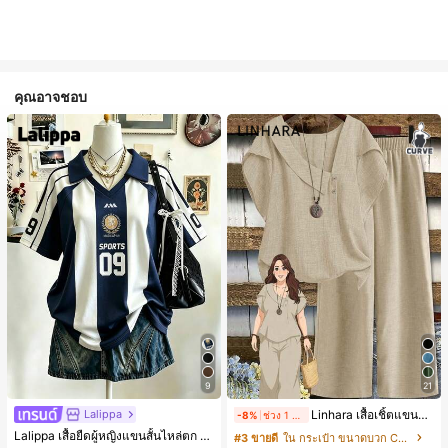
คุณอาจชอบ
9
21
Lalippa
Linhara เสื้อเชิ้ตแขนพัฟลายดอกไม้คอปกไม่สมมาตรสำหรับผู้หญิงไซส์ใหญ่ + กางเกงลำลองทรงหลวมเอวยางยืด 2 ชิ้น สำหรับฤดูใบไม้ผลิ/ฤดูร้อน
-8%
ช่วง 1 วันที่ผ่านมา
Lalippa เสื้อยืดผู้หญิงแขนสั้นไหล่ตก คอวีปกเสื้อ ลายพิมพ์ดิจิทัลลายทาง สไตล์สปอร์ตแฟชั่นมินิมอล ของขวัญสำหรับเพื่อน
#3 ขายดี
ใน กระเป๋า ขนาดบวก Co-Ords