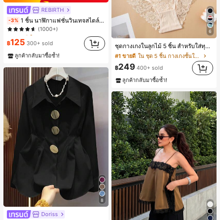
REBIRTH
#1 ขายดี
ใน วินเทจ นาฬิกาควอทซ์ผู้หญิง
1 ชิ้น นาฬิกาแฟชั่นวินเทจสไตล์มินิมอลเลขโรมันสำหรับผู้หญิง เหมาะสำหรับการตกแต่งประจำวัน
-3%
(1000+)
#1 ขายดี
#1 ขายดี
ใน วินเทจ นาฬิกาควอทซ์ผู้หญิง
ใน วินเทจ นาฬิกาควอทซ์ผู้หญิง
6
(1000+)
(1000+)
125
฿
300+ sold
ชุดกางเกงในลูกไม้ 5 ชิ้น สำหรับใส่ทุกวัน
#1 ขายดี
ใน วินเทจ นาฬิกาควอทซ์ผู้หญิง
ลูกค้ากลับมาซื้อซ้ำ!
#1 ขายดี
ใน ชุด 5 ชิ้น กางเกงชั้นในผู้หญิง
(1000+)
249
฿
400+ sold
ลูกค้ากลับมาซื้อซ้ำ!
8
Doriss