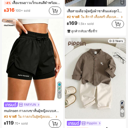
เสื้อแขนยาวแร็กแลนสีดำพร้อมหัวเข็มขัดโลหะ ฤดูใบไม้ผลิ/ฤดูร้อน สไตล์โบฮีเมียนวินเทจ เหมาะสำหรับงานแต่งงาน งานปาร์ตี้ การเดินทางไปทำงาน และสุนทรียศาสตร์
6
-4%
316
฿
100+ sold
เสื้อสายเดี่ยวผู้หญิงผ้าซาตินแต่งลูกไม้ - เสื้อสายเดี่ยวฤดูร้อนสีคากีมีรอยผ่าด้านข้างที่น่าดึงดูดแบบสบายๆ
#2 ขายดี
ใน สีกากี เสื้อสตรี เสื้อเบลาส์ & Tee
169
฿
1.5k+ sold
ลูกค้ากลับมาซื้อซ้ำ!
0-3 Years
5
FARYUN
mulinsen กางเกงขาสั้นผู้หญิงแบบสบายๆ สีพื้น หลวม อเนกประสงค์ กางเกงขาสั้นกีฬา 2-In-1 สำหรับวิ่ง ฟิตเนส และการฝึกซ้อมกีฬาในฤดูร้อน
5
#3 ขายดี
ใน กางเกงในผู้หญิงแบบแอคทีฟ
119
Pipplin
฿
70+ sold