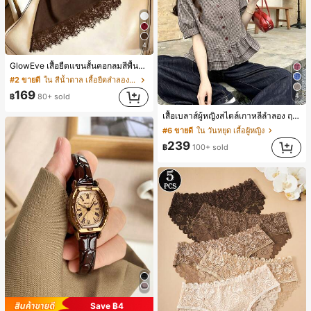
4
GlowEve เสื้อยืดแขนสั้นคอกลมสีพื้นลำลองอเนกประสงค์สำหรับผู้หญิง
#2 ขายดี
ใน สีน้ำตาล เสื้อยืดลำลองพื้นฐาน
169
฿
80+ sold
4
เสื้อเบลาส์ผู้หญิงสไตล์เกาหลีลำลอง ฤดูใบไม้ผลิ/ฤดูร้อนใหม่ ชายระบาย ชิคและหรูหรา
#6 ขายดี
ใน วันหยุด เสื้อผู้หญิง
239
฿
100+ sold
Save ฿4