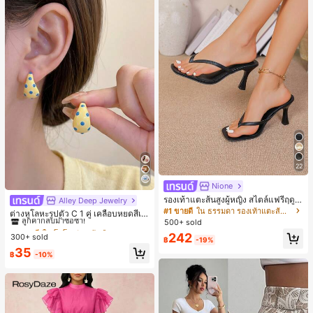
22
Nione
รองเท้าแตะส้นสูงผู้หญิง สไตล์แฟรี่ฤดูร้
Alley Deep Jewelry
#1 ขายดี
ใน โบโฮ ต่างหูผู้หญิง
อน ส้นบาง แบบคีบ แต่งสายคาดผม รอ
#1 ขายดี
ใน ธรรมดา รองเท้าแตะส้นสูงผู้หญิง
ลูกค้ากลับมาซื้อซ้ำ!
ต่างหูโลหะรูปตัว C 1 คู่ เคลือบหยดสีเห
งเท้าแตะชายหาดสำหรับเที่ยวพักผ่อน
500+ sold
ลือง ลายจุดสีน้ำเงิน สไตล์ยุโรปและอเม
เกือบหมดแล้ว!
#1 ขายดี
#1 ขายดี
ใน โบโฮ ต่างหูผู้หญิง
ใน โบโฮ ต่างหูผู้หญิง
แฟชั่นสายไขว้ สำหรับเดทไนท์
ริกัน แฟชั่นส่วนตัว หวานและสง่างาม
242
300+ sold
ลูกค้ากลับมาซื้อซ้ำ!
ลูกค้ากลับมาซื้อซ้ำ!
฿
-19%
สำหรับผู้หญิงและเด็กหญิง สำหรับการเ
เกือบหมดแล้ว!
เกือบหมดแล้ว!
#1 ขายดี
ใน โบโฮ ต่างหูผู้หญิง
35
ดินทาง งานแต่งงาน ปาร์ตี้ วันเกิด ของ
฿
-10%
ลูกค้ากลับมาซื้อซ้ำ!
ขวัญคริสต์มาส 2026
เกือบหมดแล้ว!