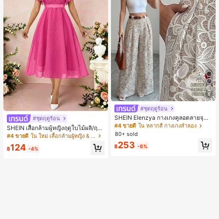
5
#ชุดฤดูร้อน
SHEIN Elenzya กางเกงคูลอตลายจุดเ
#ชุดฤดูร้อน
อวสูงแบบใหม่สำหรับฤดูใบไม้ผลิ/ฤดูร้อ
#4 ขายดี
ใน หลากสี กางเกงลำลอง
SHEIN เสื้อกล้ามผู้หญิงฤดูใบไม้ผลิ/ฤดูร้
น, สไตล์หรูหราเหมาะสำหรับใส่ในชีวิต
80+ sold
อน ใหม่ สไตล์มินิมอลลำลองหรูหรา สีบ
#4 ขายดี
ใน ใหม่ เสื้อกล้ามผู้หญิง & Camis
ประจำวันและทำงาน, ให้ความรู้สึกวินเ
ล็อก ลายจุด คอวี แพตช์เวิร์ก ชายระบา
253
ทจสำหรับฤดูรับปริญญา, เทศกาลดนตร
124
฿
-6%
ย แขนกุด ทรงเข้ารูป อเนกประสงค์, เสื้อ
฿
-4%
ี, การแข่งม้าดาร์บี้, วันประกาศอิสรภาพ
ผู้หญิงฤดูใบไม้ผลิ/ฤดูร้อน, เสื้อหรูหราผู้
หญิง, เสื้อเที่ยวพักผ่อนผู้หญิง