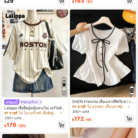
193
29
฿
-3%
฿
19
SHEIN Franclia เสื้อเบลาส์สีครีมขาวนุ่
#ชุดฤดูร้อน
มนวล เอวรูด, แต่งขอบตัดกัน + โบว์ผูก,
#2 ขายดี
ใน ธรรมดา เสื้อเบลาส์ผู้หญิง
Lalippa เสื้อยืดผู้หญิงทรงโอเวอร์ไซส์ค
แขนพอง จับคู่กับกระโปรงชายระบาย,
300+ sold
วามยาวกลาง คอกลม ไหล่ตก ลายพิมพ์
#1 ขายดี
ใน โอเวอร์ไซส์ เสื้อยืดผู้หญิง
ลดอายุและดูดี, นุ่มและเก๋ไก๋สำหรับใส่ทุ
ตัวอักษรและลายทางแนวตั้ง สไตล์แฟชั่
172
200+ sold
กวัน
฿
-4%
นมินิมอล ของขวัญให้เพื่อน
179
฿
-10%