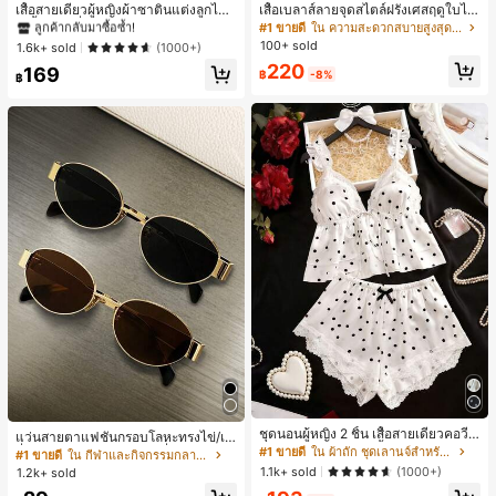
#1 ขายดี
#1 ขายดี
ใน สีกากี เสื้อสตรี เสื้อเบลาส์ & Tee
ใน สีกากี เสื้อสตรี เสื้อเบลาส์ & Tee
เสื้อสายเดี่ยวผู้หญิงผ้าซาตินแต่งลูกไม้
เสื้อเบลาส์ลายจุดสไตล์ฝรั่งเศสฤดูใบไม้
- เสื้อสายเดี่ยวฤดูร้อนสีคากีมีรอยผ่าด้า
ร่วง, ทรงเข้ารูป, แขนยาวคอวี, สไตล์ให
ลูกค้ากลับมาซื้อซ้ำ!
ลูกค้ากลับมาซื้อซ้ำ!
#1 ขายดี
ใน ความสะดวกสบายสูงสุด เสื้อสตรี เสื้อเบลาส์ & Tee
นข้างที่น่าดึงดูดแบบสบายๆ
ม่ฤดูใบไม้ผลิ, ป้องกันแสงแดด, ใส่ไป
100+ sold
#1 ขายดี
ใน สีกากี เสื้อสตรี เสื้อเบลาส์ & Tee
1.6k+ sold
(1000+)
ทำงานและลำลอง สีขาว
ลูกค้ากลับมาซื้อซ้ำ!
220
169
฿
-8%
฿
ชุดนอนผู้หญิง 2 ชิ้น เสื้อสายเดี่ยวคอวีลู
แว่นสายตาแฟชั่นกรอบโลหะทรงไข่/เห
กไม้ พร้อมกางเกงขาสั้นแต่งลูกไม้ แต่ง
#1 ขายดี
ใน ผ้าถัก ชุดเลานจ์สำหรับผู้หญิง
ลี่ยมสำหรับผู้หญิง (กรอบครึ่ง), เหมาะ
#1 ขายดี
ใน กีฬาและกิจกรรมกลางแจ้ง
โบว์ที่เอว ชุดลำลองผู้หญิงนุ่มสบายน่ารั
สำหรับใส่ในชีวิตประจำวันและกิจกรรม
1.1k+ sold
(1000+)
1.2k+ sold
ก สไตล์เอสเธติก
กลางแจ้ง