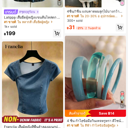
9
#1 ขายดี
ใน 20-30% อ อุปกรณ์ผมของผู้หญิง
เกือบหมดแล้ว!
4ชิ้น/1ชิ้น แถบคาดผมลูกไม้บางกว้างยื
#ชุดฤดูร้อน
ดหยุ่นสำหรับผู้หญิง, แฟชั่นอเนกประสง
#1 ขายดี
#1 ขายดี
ใน 20-30% อ อุปกรณ์ผมของผู้หญิง
ใน 20-30% อ อุปกรณ์ผมของผู้หญิง
Lalippa เสื้อยืดผู้หญิงแขนสั้นไหล่ตก ค
ค์พรีเมียมหรูหราสไตล์มินิมอล ผ้าพันคอ
300+ sold
เกือบหมดแล้ว!
เกือบหมดแล้ว!
อวีปกเสื้อ ลายพิมพ์ดิจิทัลลายทาง สไตล์
#1 ขายดี
ใน หลากสี เสื้อยืดผู้หญิง
เล็กๆ ห่วงผม อุปกรณ์เสริมผม, เหมาะสำ
สปอร์ตแฟชั่นมินิมอล ของขวัญสำหรับเ
#1 ขายดี
ใน 20-30% อ อุปกรณ์ผมของผู้หญิง
31
1k+ sold
หรับการออกไปข้างนอกประจำวัน, ลำล
฿
-21%
2 วันสุดท้าย
พื่อน
เกือบหมดแล้ว!
อง, งานปาร์ตี้, การเดินทาง, การพักผ่อ
199
฿
น, การมัดผม, การจัดทรงผม, การแต่งห
น้า, การจับคู่ชุด, อุปกรณ์เสริมประดับผ
ม
32
Save ฿14
4 ชิ้น กำไลข้อมือวินเทจหรูหรา ดีไซน์มิ
#1 ขายดี
ใน ธรรมดา เสื้อผู้หญิง
นิมอลแฟชั่น เหมาะสำหรับใส่ในชีวิตปร
#1 ขายดี
ใน สีฟ้า กำไลข้อมือผู้หญิง
เกือบหมดแล้ว!
Franclia เสื้อผู้หญิงสีพื้นลำลองอเนกปร