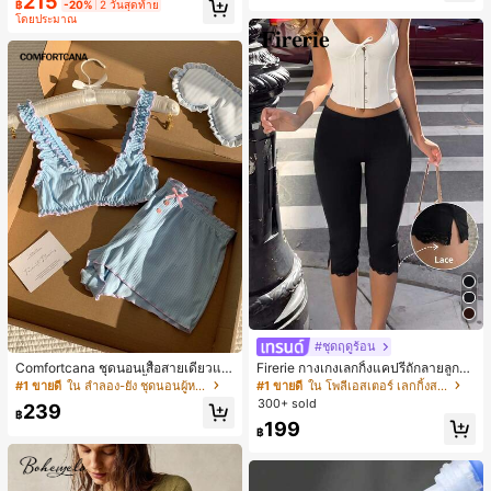
215
฿
-20%
2 วันสุดท้าย
โดยประมาณ
#ชุดฤดูร้อน
Comfortcana ชุดนอนเสื้อสายเดี่ยวแต่
Firerie กางเกงเลกกิ้งแคปรีถักลายลูกไม้
งระบายและกางเกงขาสั้นสำหรับผู้หญิง
สีดำหรูหราสำหรับผู้หญิง อเนกประสงค์
#1 ขายดี
ใน ลำลอง-ยัง ชุดนอนผู้หญิง
#1 ขายดี
ใน โพลีเอสเตอร์ เลกกิ้งสตรี
สำหรับกีฬา แฟชั่น ชายหาด เทศกาลด
300+ sold
239
นตรี ฤดูร้อนแบบสบายๆ
฿
199
฿