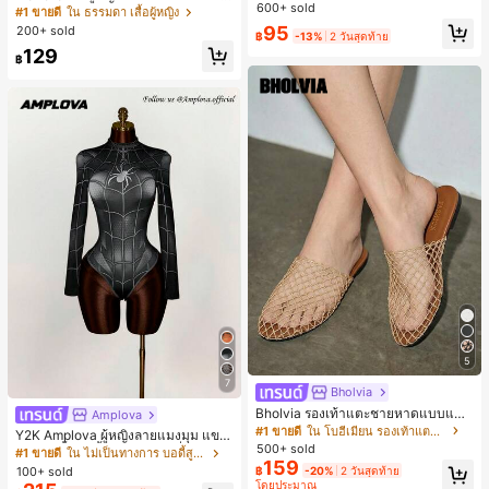
ะจำวัน อะคริลิก เหมาะสำหรับใส่ในชีวิ
600+ sold
ะสงค์สำหรับใส่ประจำวัน
#1 ขายดี
#1 ขายดี
ใน ธรรมดา เสื้อผู้หญิง
ใน ธรรมดา เสื้อผู้หญิง
ตประจำวันและงานปาร์ตี้ ของขวัญสำห
95
200+ sold
เกือบหมดแล้ว!
เกือบหมดแล้ว!
รับผู้หญิง
฿
-13%
2 วันสุดท้าย
#1 ขายดี
ใน ธรรมดา เสื้อผู้หญิง
129
฿
เกือบหมดแล้ว!
5
7
Bholvia
Bholvia รองเท้าแตะชายหาดแบบแบน
Amplova
สบาย ๆ ลายฉลุมาใหม่สำหรับผู้หญิง
#1 ขายดี
ใน โบฮีเมียน รองเท้าแตะผู้หญิง
Y2K Amplova ผู้หญิงลายแมงมุม แขน
500+ sold
ยาว คอตั้ง บอดี้สูท, สไตล์แฟชั่นดาร์ก
#1 ขายดี
ใน ไม่เป็นทางการ บอดี้สูทผู้หญิง
159
บอดี้สูทผู้หญิง บอดี้สูทฮาโลวีน บอดี้สูท
100+ sold
฿
-20%
2 วันสุดท้าย
ลายใยแมงมุม
โดยประมาณ