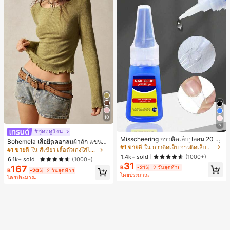
10
5
#ชุดฤดูร้อน
Misscheering กาวติดเล็บปลอม 20 กรั
Bohemela เสื้อยืดคอกลมผ้าถัก แขนยา
ม แรงยึดสูง เจลสติกเกอร์เล็บนุ่ม แห้งเร็
#1 ขายดี
ใน กาวติดเล็บ กาวติดเล็บและสารยึดติด
ว สีเรียบ ใช้งานทั่วไป สำหรับผู้หญิง
#1 ขายดี
ใน สีเขียว เสื้อตัวเก่งใส่ได้ทุกวัน
ว เหมาะสำหรับผู้เริ่มต้นทำเล็บ ติดทนน
1.4k+ sold
(1000+)
6.1k+ sold
(1000+)
าน
31
167
฿
-21%
2 วันสุดท้าย
฿
-20%
2 วันสุดท้าย
โดยประมาณ
โดยประมาณ