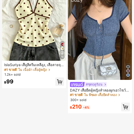
16
IslaSuriya เสื้อสีครีมเหลือง, เสื้อลายจุ
ด, ชุดผู้หญิง, เสื้อผู้หญิง, เสื้อกล้ามลำลอ
#1 ขายดี
ใน เนื้อผ้า เสื้อผู้หญิง
ง, กำลังเป็นที่นิยม, เสื้อแฟชั่น, เสื้อ Y2k,
1.2k+ sold
เสื้อผ้า Y2k, เสื้อหรูหรา, เสื้อคล้องคอ, เ
99
สื้อเซ็กซี่, เสื้อเปิดหลัง,
฿
#ชุดฤดูร้อน
DAZY เสื้อยืดผู้หญิงลำลองผูกเอวไขว้
สำหรับฤดูร้อน
#1 ขายดี
ใน พืชผล เสื้อยืดลำลอง
300+ sold
210
฿
-4%