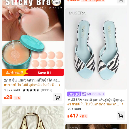
Save ฿1
2/10 ชิ้น แผ่นปิดหัวนมที่ใช้ซ้ำได้ ล่องห
น ไร้รอยต่อ & ไม่ลื่น เหมาะสำหรับโอก
#1 ขายดี
ใน ไม่มี อุปกรณ์เสริมเสื้อชั้นในผู้หญิง
าสต่างๆ สิ่งจำเป็นสำหรับฤดูร้อน
1.8k+ sold
(1000+)
MUSERA
28
฿
-3%
MUSERA รองเท้าแตะส้นสูงผู้หญิงแบบ
มิวล์ หัวกลม ส้นเข็ม ลายม้าลาย เซ็กซี่ เ
#1 ขายดี
ใน ไม่เป็นทางการ รองเท้าแตะผู้หญิง
ปิดหน้าเท้า โชว์นิ้วเท้า สำหรับปาร์ตี้ไน
70+ sold
ท์คลับ
417
฿
-11%