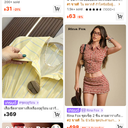
ค์พรีเมียมหรูหราสไตล์มินิมอล ผ้าพันคอ
200+ sold
เกือบหมดแล้ว!
ทจหรูหราสำหรับผู้หญิง, ดีไซน์เรียบง่าย
#1 ขายดี
ใน หลากสี กำไลข้อมือผู้หญิง
เล็กๆ ห่วงผม อุปกรณ์เสริมผม, เหมาะสำ
ทันสมัย, เหมาะสำหรับสวมใส่ในชีวิตปร
31
หรับการออกไปข้างนอกประจำวัน, ลำล
1.5k+ sold
(1000+)
฿
-21%
ะจำวันและโอกาสต่างๆ, ของขวัญสำหรั
อง, งานปาร์ตี้, การเดินทาง, การพักผ่อ
63
บเธอ
น, การมัดผม, การจัดทรงผม, การแต่งห
฿
-9%
น้า, การจับคู่ชุด, อุปกรณ์เสริมประดับผ
ม
#ชุดฤดูร้อน
เสื้อเชิ้ตลายทางสีเหลืองฤดูร้อน เอวรัด
Rina Fox
สไตล์ลำลองสำหรับเดินทางไปทำงาน ผ้
369
฿
Rina Fox ชุดเซ็ต 2 ชิ้น ลายตารางกิงแ
าฝ้ายผสม กระดุมหน้า เสื้ออเนกประสงค์
ฮมสีแดงสไตล์ฝรั่งเศสพิมพ์ลายดอกไม้ เ
#2 ขายดี
ใน นัวเนีย ชุดประสานงานสตรี
สื้อครอปและกระโปรงมินิระบายเข้าชุด
498
฿
-8%
3 วันสุดท้าย