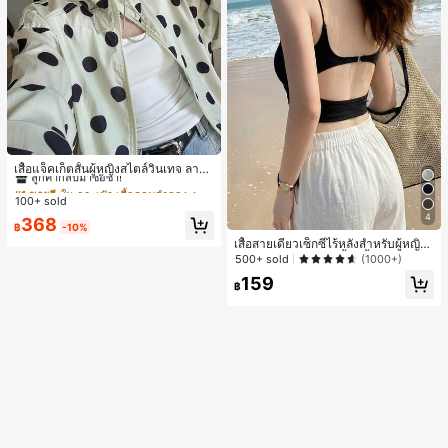
#1 ขายดี
ใน กระเป๋า เสื้อคลุมลำลอง
ลูกค้ากลับมาซื้อซ้ำ!
เสื้อแจ็คเก็ตสั้นผู้หญิงสไตล์วินเทจ ลายจุ
ดขนาดใหญ่ คอตั้ง เอวเข้ารูป แขนพอง
#1 ขายดี
#1 ขายดี
ใน กระเป๋า เสื้อคลุมลำลอง
ใน กระเป๋า เสื้อคลุมลำลอง
ทรงหลวม แฟชั่นอเนกประสงค์ สำหรับใ
100+ sold
ลูกค้ากลับมาซื้อซ้ำ!
ลูกค้ากลับมาซื้อซ้ำ!
ส่ประจำวันและไปเที่ยวพักผ่อน
4
#1 ขายดี
ใน กระเป๋า เสื้อคลุมลำลอง
368
฿
-10%
ลูกค้ากลับมาซื้อซ้ำ!
เสื้อสายเดี่ยวเซ็กซี่ไร้หลังสำหรับผู้หญิง
พร้อมบราแบบมีฟองน้ำ, เสื้อกล้ามแขน
500+ sold
(1000+)
กุด, เสื้อลำลองสีดำสำหรับฤดูร้อน
159
฿