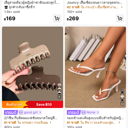
ลูกค้ากลับมาซื้อซ้ำ!
ลูกค้ากลับมาซื้อซ้ำ!
เสื้อสายเดี่ยวผู้หญิงผ้าซาตินแต่งลูกไม้
Jouncy เสื้อเชิ้ตแขนยาวลายจุดทรงหล
- เสื้อสายเดี่ยวฤดูร้อนสีคากีมีรอยผ่าด้า
วมสำหรับผู้หญิง
#1 ขายดี
ใน สีกากี เสื้อสตรี เสื้อเบลาส์ & Tee
#2 ขายดี
ใน กระเป๋า เสื้อเชิ้ตทำงานมีกระเป๋า
นข้างที่น่าดึงดูดแบบสบายๆ
1.5k+ sold
100+ sold
ลูกค้ากลับมาซื้อซ้ำ!
169
269
฿
฿
6
Save ฿10
22
good girl
Nione
2/1ชิ้น กิ๊บติดผมแฟชั่นขนาดใหญ่สีน้ำ
รองเท้าแตะส้นสูงแบบคีบสำหรับผู้หญิง
ตาลชานมสำหรับผู้หญิง เหมาะสำหรับก
สไตล์คลาสสิก สีบล็อก สไตล์แฟรี่ฤดูร้อ
#1 ขายดี
ใน ธรรมดา กรงเล็บผม
#1 ขายดี
ใน สีขาว รองเท้าแตะผู้หญิง
ารอาบน้ำ ล้างหน้า และจัดแต่งทรงผม
น ส้นเข็ม รองเท้าแตะแบบคีบ รองเท้าแ
900+ sold
100+ sold