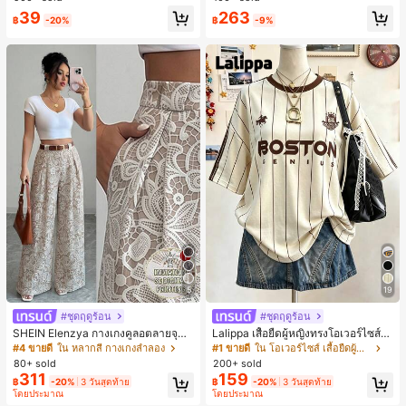
ตะชายหาดแฟชั่นสายไขว้ รองเท้าผู้ห
39
263
ญิง สำหรับออฟฟิศ บ้าน กลางแจ้ง ดีไซ
฿
-20%
฿
-9%
น์หัวเหลี่ยม ชิคและหรูหรา สำหรับเดทไ
นท์
5
19
#ชุดฤดูร้อน
#ชุดฤดูร้อน
SHEIN Elenzya กางเกงคูลอตลายจุดเ
Lalippa เสื้อยืดผู้หญิงทรงโอเวอร์ไซส์ค
อวสูงแบบใหม่สำหรับฤดูใบไม้ผลิ/ฤดูร้อ
วามยาวกลาง คอกลม ไหล่ตก ลายพิมพ์
#4 ขายดี
ใน หลากสี กางเกงลำลอง
#1 ขายดี
ใน โอเวอร์ไซส์ เสื้อยืดผู้หญิง
น, สไตล์หรูหราเหมาะสำหรับใส่ในชีวิต
ตัวอักษรและลายทางแนวตั้ง สไตล์แฟชั่
80+ sold
200+ sold
ประจำวันและทำงาน, ให้ความรู้สึกวินเ
นมินิมอล ของขวัญให้เพื่อน
311
159
฿
-20%
3 วันสุดท้าย
฿
-20%
3 วันสุดท้าย
ทจสำหรับฤดูรับปริญญา, เทศกาลดนตร
โดยประมาณ
โดยประมาณ
ี, การแข่งม้าดาร์บี้, วันประกาศอิสรภาพ