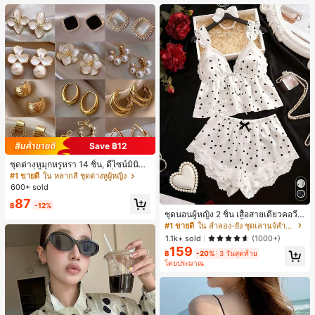
Save ฿12
ชุดต่างหูมุกหรูหรา 14 ชิ้น, ดีไซน์มินิมอ
ลใหม่ที่เป็นเอกลักษณ์ ต่างหูที่สง่างาม
#1 ขายดี
ใน หลากสี ชุดต่างหูผู้หญิง
สำหรับผู้หญิง, ของขวัญสำหรับเธอ
600+ sold
87
฿
-12%
ชุดนอนผู้หญิง 2 ชิ้น เสื้อสายเดี่ยวคอวีลู
กไม้ พร้อมกางเกงขาสั้นแต่งลูกไม้ แต่ง
#1 ขายดี
ใน ลำลอง-ยัง ชุดเลานจ์สำหรับผู้หญิง
โบว์ที่เอว ชุดลำลองผู้หญิงนุ่มสบายน่ารั
1.1k+ sold
(1000+)
ก สไตล์เอสเธติก
159
฿
-20%
3 วันสุดท้าย
โดยประมาณ