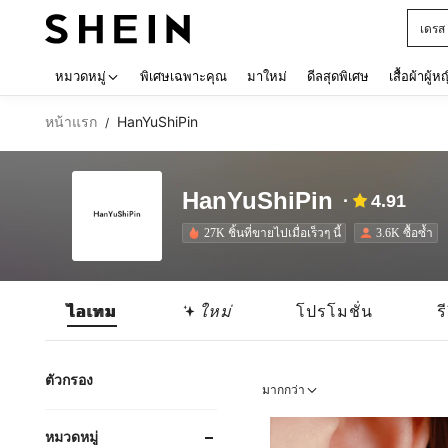
เด็กโ
Use up 
หมวดหมู่
พิเศษเฉพาะคุณ
มาใหม่
ดีลสุดพิเศษ
เสื้อผ้าผู้ห
หน้าแรก
HanYuShiPin
/
HanYuShiPin
4.91
27K ชิ้นที่ขายไปเมื่อเร็วๆ นี้
3.6K ซื้อซ้ำ
ไอเทม
ใหม่
โปรโมชั่น
ร
ตัวกรอง
มากกว่า
หมวดหมู่