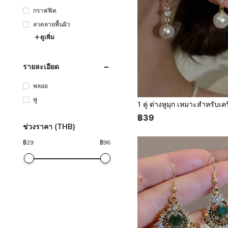
กราฟฟิค
ลวดลายพื้นผิว
ดูเพิ่ม
รายละเอียด
พลอย
พู่
฿39
ช่วงราคา (THB)
฿
29
฿
96