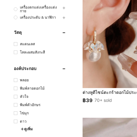
เครื่องตกแต่งเครื่องแต่ง
กาย
เครื่องประดับ & นาฬิกา
วัสดุ
สแตนเลส
โลหะผสมสังกะสี
องค์ประกอบ
พลอย
พิมพ์ลายดอกไม้
หัวใจ
฿39
70+ sold
พิมพ์ตัวอักษร
ไข่มุก
ดาว
ดูเพิ่ม