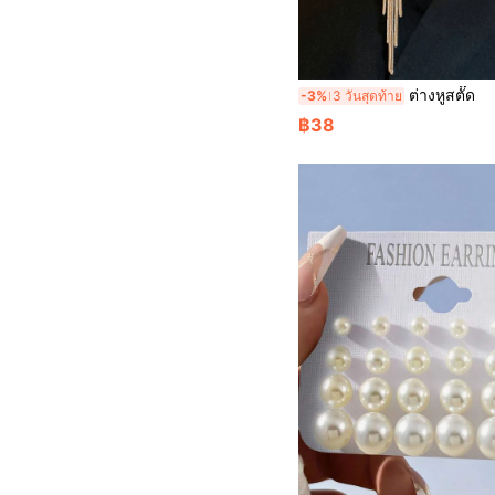
ต่างหูสตั๊ด
-3%
3 วันสุดท้าย
฿38