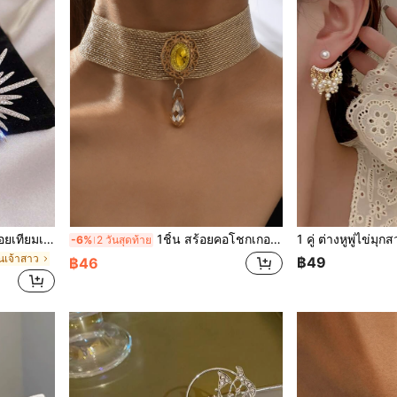
เรียบง่าย (สำหรับผู้หญิง)
1ชิ้น สร้อยคอโชกเกอร์โลลิต้าฤดูใบไม้ผลิ/ฤดูร้อน สายคอโกธิค เหมาะสำหรับสวมใส่ในวันวาเลนไทน์และมอบเป็นของขวัญให้เพื่อน
-6%
2 วันสุดท้าย
่นเจ้าสาว
฿49
฿46