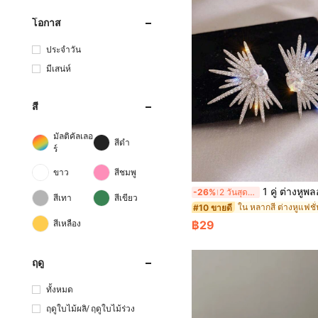
โอกาส
ประจำวัน
มีเสน่ห์
สี
มัลติคัลเลอ
สีดำ
ร์
ขาว
สีชมพู
1 คู่ ต่างหูพลอยเทียมเต็มตัวแบบอสมมาตร
-26%
2 วันสุดท้าย
สีเทา
สีเขียว
ใน หลากสี ต่างหูแฟชั
#10 ขายดี
สีเหลือง
฿29
ฤดู
ทั้งหมด
ฤดูใบไม้ผลิ/ ฤดูใบไม้ร่วง