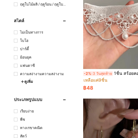
ฤดูใบไม้ผลิ / ฤดูร้อน / ฤดูใบไ
ม้ร่วง
สไตล์
ไม่เป็นทางการ
โบโฮ
ปาร์ตี้
ย้อนยุค
แฟนตาซี
1ชิ้น สร้อยคอลูกไม้ไข่มุกพู่ เหมาะสำหรับสวมใส่ในวัน
-2%
3 วันสุดท้าย
ความสง่างามความสง่างาม
เหลือแค่9ชิ้น
ดูเพิ่ม
฿48
ประเภทรูปแบบ
เรียบง่าย
พืช
ทางเรขาคณิต
สัตว์