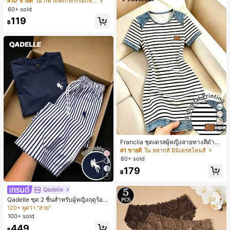
#10 ขายดี
ใน กีฬาและกิจกรรมกลางแจ้ง
สั้นกีฬา 2-In-1 สำหรับวิ่ง ฟิตเนส และก
60+ sold
ารฝึกซ้อมกีฬาในฤดูร้อน
119
฿
5
Franclia ชุดเดรสผู้หญิงลายทางสีดำขา
วแบบแพตช์เวิร์กเอฟเฟกต์เดนิม สำหรั
#1 ขายดี
ใน หลากสี มินิเดรสโทนสี
บฤดูร้อน รุ่นใหม่ พิมพ์ดิจิทัลลายทางแบ
80+ sold
บไม่เดนิม ดีไซน์นิช แขนสั้น
179
฿
5
Qadelle
#3 ขายดี
ใน อสมมาตร ชุดประสานงานสตรี
120+ พูดว่า "สวย"
Qadelle ชุด 2 ชิ้นสำหรับผู้หญิงฤดูร้อน
แบบสบายๆ สำหรับใส่ทุกวัน, กางเกงขา
#3 ขายดี
#3 ขายดี
ใน อสมมาตร ชุดประสานงานสตรี
ใน อสมมาตร ชุดประสานงานสตรี
ยาวลายทางสีน้ำเงินเข้มและสีขาว, เสื้อ
100+ sold
120+ พูดว่า "สวย"
120+ พูดว่า "สวย"
ยืดแขนสั้นคอกลมปักลายรัดรูป
#3 ขายดี
ใน อสมมาตร ชุดประสานงานสตรี
449
฿