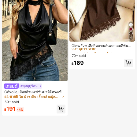
4
#3 ขายดี
ใน สีน้ำตาล เสื้อยืดลำลองพื้นฐาน
90+ พูดว่า "สวย"
GlowEve เสื้อยืดแขนสั้นคอกลมสีพื้นลำ
ลองอเนกประสงค์สำหรับผู้หญิง
#3 ขายดี
#3 ขายดี
ใน สีน้ำตาล เสื้อยืดลำลองพื้นฐาน
ใน สีน้ำตาล เสื้อยืดลำลองพื้นฐาน
70+ sold
90+ พูดว่า "สวย"
90+ พูดว่า "สวย"
#3 ขายดี
ใน สีน้ำตาล เสื้อยืดลำลองพื้นฐาน
169
฿
90+ พูดว่า "สวย"
#ชุดฤดูร้อน
Cévolie เสื้อกล้ามแฟชั่นปาร์ตี้ทรงเข้า
รูป เซ็กซี่ คอเดรป คอคาวล์ จับย่น แต่ง
#4 ขายดี
ใน ผ้าซาติน เสื้อกล้ามผู้หญิง & Camis
ลูกไม้ ดีไซน์ต่อผ้า เปิดหลัง แขนกุด
50+ sold
191
฿
-4%