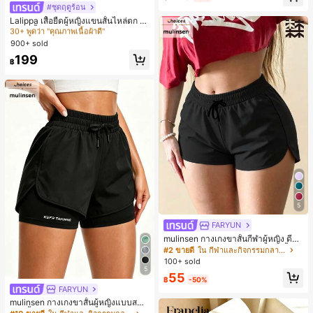
#ชุดฤดูร้อน
#1 ขายดี
ใน หลากสี เสื้อยืดผู้หญิง
30+ พูดว่า "คุณภาพเนื้อผ้าดี"
Lalippa เสื้อยืดผู้หญิงแขนสั้นไหล่ตก ค
อวีปกเสื้อ ลายพิมพ์ดิจิทัลลายทาง สไตล์
#1 ขายดี
#1 ขายดี
ใน หลากสี เสื้อยืดผู้หญิง
ใน หลากสี เสื้อยืดผู้หญิง
สปอร์ตแฟชั่นมินิมอล ของขวัญสำหรับเ
900+ sold
30+ พูดว่า "คุณภาพเนื้อผ้าดี"
30+ พูดว่า "คุณภาพเนื้อผ้าดี"
พื่อน
#1 ขายดี
ใน หลากสี เสื้อยืดผู้หญิง
199
฿
30+ พูดว่า "คุณภาพเนื้อผ้าดี"
5
FARYUN
mulinsen กางเกงขาสั้นกีฬาผู้หญิง ดีไซ
น์ปลายเปิด เอวยืดหยุ่น กางเกงขาสั้น
#2 ขายดี
ใน กีฬาและกิจกรรมกลางแจ้ง
ลำลองกีฬาฤดูร้อน ความยาว 3/4
100+ sold
5
55
฿
-50%
FARYUN
mulinsen กางเกงขาสั้นผู้หญิงแบบสบา
ยๆ สีพื้น หลวม อเนกประสงค์ กางเกงขา