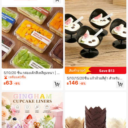
สำหรับครัว บาร์ ปาร์ตี้ ปิกนิก แคมปิ้ง ก
ารเดินทาง การใช้งานประจำวัน พกพาง่
าย
Save ฿13
5/10/20 ชิ้น กล่องเค้กสี่เหลี่ยมหนา | ภ
าชนะใส่ทีรามิสุแบบใช้แล้วทิ้ง | บรรจุภั
เหลือแค่3ชิ้น
5/10/15/20ชิ้น แก้วถ้วยสีดำ สำหรับถ้ว
ณฑ์เบเกอรี่โปร่งใสพร้อมสติกเกอร์และช้
63
146
ยไอศกรีม ถ้วยมูส ถ้วยพุดดิ้ง ถ้วยของห
฿
-9%
฿
-8%
อนสีสุ่มรวมอยู่ด้วย
วาน ถ้วยของหวานปากไม่สมมาตร ภา
ชนะใส่ไอศกรีม ภาชนะใส่ของหวาน เห
มาะสำหรับพุดดิ้ง แก้วผลไม้ ไข่บัว เครื่อ
งดื่มเย็น น้ำผลไม้ น้ำอัดลม เหมาะสำหรั
บการรวมตัวในครอบครัว อาหารกลางวั
น วันเกิด งานปาร์ตี้ กิจกรรมกลางแจ้ง
ภาชนะเครื่องดื่มเย็น