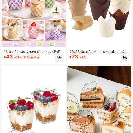
18 ชิ้น ถ้วยคัพเค้กลายตารางดอกทิวลิ
20/35 ชิ้น แก้วกระดาษทิวลิปหลากสี
43
73
ป, ถ้วยอบขนมมาการองลายตาราง 4 ส
สำหรับเค้ก เหมาะสำหรับการทำขนม เ
฿
-12%
3 วันสุดท้าย
฿
-8%
ี, แม่พิมพ์คัพเค้กกระดาษ, เหมาะสำหรับ
บเกอรี่ รวมสีขาว น้ำตาล และช็อกโกแล
ตกแต่งโต๊ะขนมวันเกิด งานแต่งงาน วัน
ต
หยุด, อุปกรณ์ปาร์ตี้ขนมที่แข็งแรงและทั
นสมัย