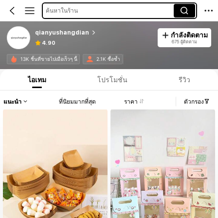
ค้นหาในร้าน
qianyushangdian
กำลังติดตาม
675 ผู้ติดตาม
4.90
13K ชิ้นที่ขายไปเมื่อเร็วๆ นี้
2.1K ซื้อซ้ำ
ไอเทม
โปรโมชั่น
รีวิว
แนะนำ
ที่นิยมมากที่สุด
ราคา
ตัวกรอง