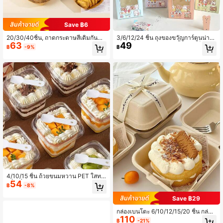
Save ฿6
20/30/40ชิ้น, ถาดกระดาษสีเดิมกันน้ำ
3/6/12/24 ชิ้น ถุงของขวัญการ์ตูนน่ารัก
63
49
มัน กระดาษคราฟท์ กล่องกระดาษเรือ ก
พร้อมหน้าต่าง, กล่องคุกกี้ขนาดเล็ก, ภา
฿
-9%
฿
ล่องของว่าง กล่องโชว์เปิด ฝรั่งเศสทอด
ชนะลูกอมหลากสี, กล่องของขวัญปาร์ตี้
ไก่ สเต็ก ฮอตด็อก ฮัมเบอร์เกอร์ กล่องพั
แบบมือถือ, เหมาะสำหรับกลับไปโรงเรีย
บไม่ต้อง ถาดกระดาษอาหารพกพาสำห
น, วันเกิด, งานแต่งงาน, การสำเร็จการ
รับการปิคนิคที่บ้าน
ศึกษา, ปาร์ตี้ฤดูร้อน - หลายโอกาส
4/10/15 ชิ้น ถ้วยขนมหวาน PET ใสทร
54
งสี่เหลี่ยมพร้อมฝาและช้อน เหมาะสำหรั
฿
-8%
บเค้ก, มูส, ผลไม้, ไอศกรีม, โยเกิร์ต, เหม
าะสำหรับวันแม่, งานแต่งงาน, ปาร์ตี้, ง
Save ฿29
านเลี้ยง
กล่องเบนโตะ 6/10/12/15/20 ชิ้น กล่อง
110
เค้ก กล่องเบอร์เกอร์ กล่องแยกขายเค้กแ
฿
-21%