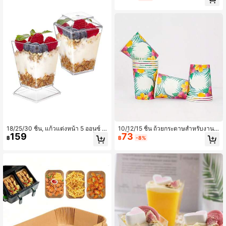
ละขนม กล่องบรรจุอาหารฝรั่งสำหรับแค
มป์และปิคนิค
18/25/30 ชิ้น, แก้วแต่งหน้า 5 ออนซ์ พ
10/12/15 ชิ้น ถ้วยกระดาษสำหรับงานป
159
73
ร้อมฝา, แก้วใส่ขนมหวาน ขนาดเล็ก, แ
าร์ตี้ฮาวาย ลายใบปาล์มเขตร้อนและด
฿
฿
-8%
ก้วใส่ของหวาน ในช่วงฤดูร้อน, สำหรับ
อกชบา ถ้วยใช้แล้วทิ้งสำหรับงานลูออ วั
ทาน ทาปเปอร์ ผลไม้ ไอศกรีม เค้กมูส,
นเกิด และงานปาร์ตี้ท้ายรถ ตกแต่งสีชม
มีช้อนพลาสติกใส ให้มาด้วย
พู เหลือง เขียว ขาว ส้ม