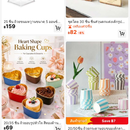
25 ชิ้น ถ้วยขนมหวานขนาด 5 ออนซ์พร้
ชุดโดย 30 ชิ้น ชิ้นส่วนตกแต่งเค้กรูปครึ่
159
อมฝาปิด, โหลพุดดิ้งขนาดเล็ก, ถ้วยขน
งวงกลม และ สามเหลี่ยม ประกอบด้วย
เหลือแค่10ชิ้น
฿
มหวานฤดูร้อนสำหรับอาหารว่าง, ผลไม
ฟอยล์พิมพ์ขอบเค้กสามเหลี่ยม และ แผ่
82
฿
-8%
้, ไอศกรีม, เค้กมูส, ช้อนใสฟรี, ถุงของขวั
นรองเค้กมูส รูปสี่เหลี่ยม (หลากหลายสไ
ญ, งานปาร์ตี้, อุปกรณ์ครัว, อุปกรณ์โรงเ
ตล์)
รียน, ถุงอาหาร, กล่องอาหาร, เหมาะสำ
หรับลูกอม, ช็อกโกแลต, คุกกี้, ฯลฯ
Save ฿7
20/35 ชิ้น ถ้วยอบรูปหัวใจ สีทองด้านใ
69
น ถ้วยรองคัพเค้ก หลากสี ถ้วยขนมหวา
20/50ชิ้น ถ้วยกระดาษอบขนมเค้กลาย
฿