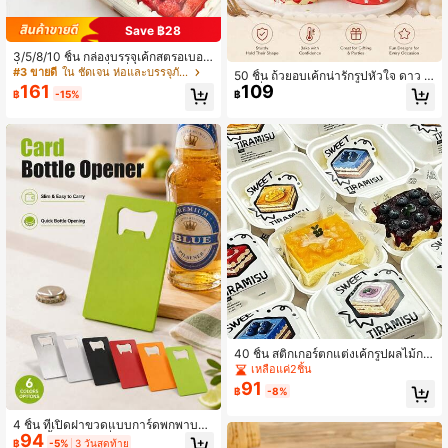
Save ฿28
3/5/8/10 ชิ้น กล่องบรรจุเค้กสตรอเบอร์
รี่ กล่องขนมหวานสี่เหลี่ยมใสพร้อมฝาปิ
#3 ขายดี
ใน ชัดเจน ห่อและบรรจุภัณฑ์
50 ชิ้น ถ้วยอบเค้กน่ารักรูปหัวใจ ดาว ข
ด
161
109
อบคลื่น สำหรับตกแต่งงานวันเกิด งาน
฿
-15%
฿
แต่งงาน
40 ชิ้น สติกเกอร์ตกแต่งเค้กรูปผลไม้กา
ร์ตูน, เหมาะสำหรับทีรามิสุ, ของหวาน,
เหลือแค่2ชิ้น
กล่องเค้ก, กล่องกระดาษแฮมเบอร์เกอร์,
91
฿
-8%
บรรจุภัณฑ์แซนวิชเบเกอรี่
4 ชิ้น ที่เปิดฝาขวดแบบการ์ดพกพาบาง
94
พิเศษ น้ำหนักเบา ที่เปิดฝาแบน เหมาะ
฿
-5%
3 วันสุดท้าย