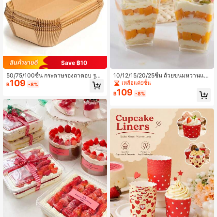
Save ฿10
50/75/100ชิ้น กระดาษรองถาดอบ รูปสี่
10/12/15/20/25ชิ้น ถ้วยขนมหวานแบ
109
เหลี่ยม เหมาะสำหรับอบอาหารเช่นขนม
บใส พร้อมฝาปิด, เหมาะสำหรับ ไอศกรี
เหลือแค่9ชิ้น
฿
-8%
ปัง มันฝรั่ง ขนมปังปิ้ง พิซซ่า ไก่ทอด ฝรั่
ม, สมูทตี้, มูส, เจลลี่, ทีรามิซุ, เค้ก, มาต
109
฿
-8%
งเศสทอด ไก่อบ ขนมจิ๋ว ในเตาอบหรือเ
าน่า พุดดิ้ง, คัพเค้ก, ขนมขบเคี้ยว เป็นข
ตาอบแอร์ ทนความร้อน กันน้ำ กันน้ำมั
องใช้ในโต๊ะอาหาร, ของใช้ในงานปาร์
น
ตี้, อุปกรณ์ครัว และของใช้ในบ้าน