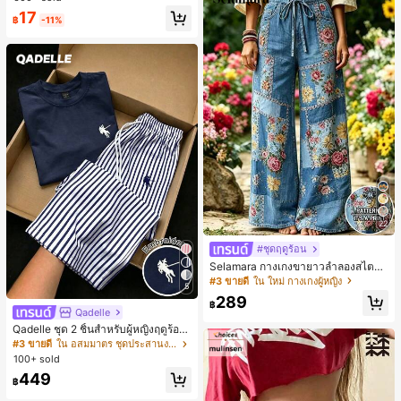
ชิ้น และฟองน้ำแต่งหน้ารูปสามเหลี่ยม
17
1 ชิ้น - ชุดคลาสสิก ทำจากขนสังเคราะ
฿
-11%
ห์นุ่มและเป็นมิตรต่อผิว เหมาะสำหรับผู้
หญิงและเด็กผู้หญิง เหมาะสำหรับฤดูใบ
ไม้ร่วงและฤดูหนาว
22
#ชุดฤดูร้อน
Selamara กางเกงขายาวลำลองสไตล์โ
บฮีเมียนสำหรับพักผ่อน สีกากี ผิวสัมผัส
#3 ขายดี
ใน ใหม่ กางเกงผู้หญิง
5
มีเท็กซ์เจอร์ เอวสูงทรงหลวม เอวยางยืด
289
พร้อมเชือกรูด ทรงขาตรงทิ้งตัว ขากว้า
฿
Qadelle
ง สำหรับชายหาด ลำลอง พักผ่อน และเ
ดินทาง
Qadelle ชุด 2 ชิ้นสำหรับผู้หญิงฤดูร้อน
แบบสบายๆ สำหรับใส่ทุกวัน, กางเกงขา
#3 ขายดี
ใน อสมมาตร ชุดประสานงานสตรี
ยาวลายทางสีน้ำเงินเข้มและสีขาว, เสื้อ
100+ sold
ยืดแขนสั้นคอกลมปักลายรัดรูป
449
฿