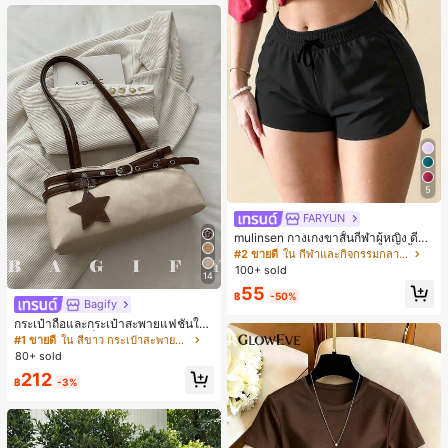
5
FARYUN
mulinsen กางเกงขาสั้นกีฬาผู้หญิง ดีไซ
น์ปลายเปิด เอวยืดหยุ่น กางเกงขาสั้น
#2 ขายดี
ใน กีฬาและกิจกรรมกลางแจ้ง
ลำลองกีฬาฤดูร้อน ความยาว 3/4
100+ sold
14
55
฿
-50%
Bagify
กระเป๋าถือและกระเป๋าสะพายแฟชั่นให
ม่ ตกแต่งด้วยเข็มขัด เหมาะสำหรับงาน
#1 ขายดี
ใน สีขาว กระเป๋าสะพายผู้หญิง
ปาร์ตี้ การรวมตัว การออกไปข้างนอก ก
80+ sold
ารท่องเที่ยว การช้อปปิ้ง และการใช้งาน
212
ประจำวัน สามารถเก็บเหรียญ โทรศัพท์
฿
-3%
เหมาะสำหรับกระเป๋าทำงานของพนักง
านออฟฟิศ นักศึกษามหาวิทยาลัย และ
พนักงานออฟฟิศ กระเป๋าผู้หญิงที่หรูหรา