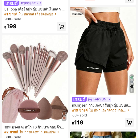
#ชุดฤดูร้อน
Lalippa เสื้อยืดผู้หญิงแขนสั้นไหล่ตก ค
อวีปกเสื้อ ลายพิมพ์ดิจิทัลลายทาง สไตล์
#1 ขายดี
ใน หลากสี เสื้อยืดผู้หญิง
สปอร์ตแฟชั่นมินิมอล ของขวัญสำหรับเ
900+ sold
พื่อน
199
฿
5
FARYUN
mulinsen กางเกงขาสั้นผู้หญิงแบบสบา
ยๆ สีพื้น หลวม อเนกประสงค์ กางเกงขา
#10 ขายดี
ใน กีฬาและกิจกรรมกลางแจ้ง
สั้นกีฬา 2-In-1 สำหรับวิ่ง ฟิตเนส และก
60+ sold
ารฝึกซ้อมกีฬาในฤดูร้อน
119
฿
ชุดแปรงแต่งหน้า 16 ชิ้น ประกอบด้วยแ
ปรงแต่งหน้า 13 ชิ้น, ฟองน้ำแต่งหน้ารู
#2 ขายดี
ใน การแต่งหน้า ชุดแปรง
ปหยดน้ำ 1 ชิ้น, แปรงแป้งรองพื้นกลม 1
600+ sold