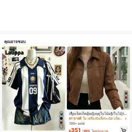
คุณอาจชอบ
17
เสื้อแจ็คเก็ตผู้หญิงฤดูใบไม้ผลิ/ใบไม้ร่วง
สีพื้น หนังเทียม สไตล์ปกคอเสื้อ ซิปขึ้น
#1 ขายดี
ใน เครื่องบินทิ้งระเบิด แจ็คเก็ตผู้หญิง
แขนยาว สไตล์ลำลอง วิทยาลัย สนามบิ
100+ sold
น เสื้อนอก สีน้ำตาล สไตล์สบายๆ ฤดูใบ
9
351
ไม้ร่วง
฿
-20%
โดยประมาณ