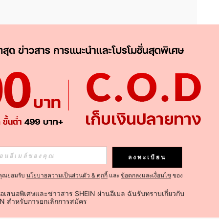
APP
ติดตามเลย
ลงทะเบียน
คุณยอมรับ
นโยบายความเป็นส่วนตัว & คุกกี้
และ
ข้อตกลงและเงื่อนไข
ของ
ติดตาม
้อเสนอพิเศษและข่าวสาร SHEIN ผ่านอีเมล ฉันรับทราบเกี่ยวกับ
IN สำหรับการยกเลิกการสมัคร
ติดตามเลย