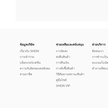
ข้อมูลบริษัท
ช่วยเหลือและสนับสนุน
ฝ่ายบริการ
เกี่ยวกับ SHEIN
การจัดส่ง
ติดต่อเรา
การเข้าร่วม
ส่งคืนสินค้า
การชำระเงิน
บล็อกเกอร์แฟชั่น
การคืนเงิน
คะแนนโบนั
ความรับผิดชอบต่อสังคม
การสั่งซื้อสินค้า
คำถามที่พบบ
สายอาชีพ
วิธีติดตามสถานะสินค้า
คู่มือไซส์
SHEIN VIP