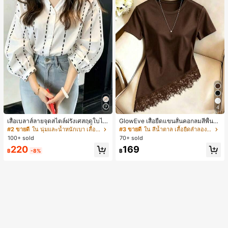
4
เสื้อเบลาส์ลายจุดสไตล์ฝรั่งเศสฤดูใบไม้
GlowEve เสื้อยืดแขนสั้นคอกลมสีพื้นลำ
ร่วง, ทรงเข้ารูป, แขนยาวคอวี, สไตล์ให
ลองอเนกประสงค์สำหรับผู้หญิง
#2 ขายดี
ใน นุ่มและน้ำหนักเบา เสื้อสตรี เสื้อเบลาส์ & Tee
#3 ขายดี
ใน สีน้ำตาล เสื้อยืดลำลองพื้นฐาน
ม่ฤดูใบไม้ผลิ, ป้องกันแสงแดด, ใส่ไป
100+ sold
70+ sold
ทำงานและลำลอง สีขาว
220
169
฿
-8%
฿