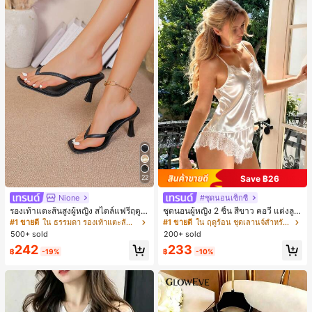
Save ฿26
22
Nione
#ชุดนอนเซ็กซี่
รองเท้าแตะส้นสูงผู้หญิง สไตล์แฟรี่ฤดูร้
ชุดนอนผู้หญิง 2 ชิ้น สีขาว คอวี แต่งลูก
อน ส้นบาง แบบคีบ แต่งสายคาดผม รอ
ไม้แบบแพตช์เวิร์ก ชุดนอนใส่ในบ้าน
#1 ขายดี
ใน ธรรมดา รองเท้าแตะส้นสูงผู้หญิง
#1 ขายดี
ใน ฤดูร้อน ชุดเลานจ์สำหรับผู้หญิง
งเท้าแตะชายหาดสำหรับเที่ยวพักผ่อน
สำหรับเธอ
500+ sold
200+ sold
แฟชั่นสายไขว้ สำหรับเดทไนท์
242
233
฿
-19%
฿
-10%