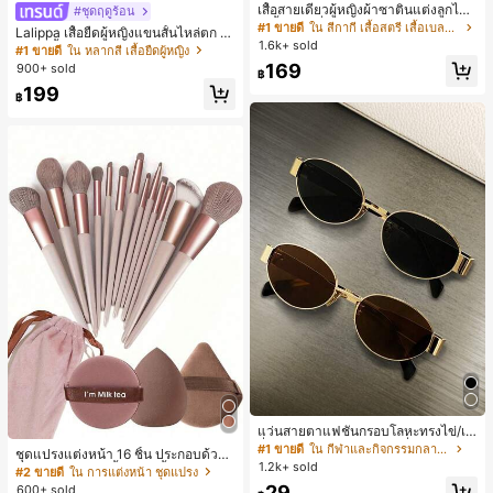
ลูกค้ากลับมาซื้อซ้ำ!
เสื้อสายเดี่ยวผู้หญิงผ้าซาตินแต่งลูกไม้
#ชุดฤดูร้อน
- เสื้อสายเดี่ยวฤดูร้อนสีคากีมีรอยผ่าด้า
#1 ขายดี
#1 ขายดี
ใน สีกากี เสื้อสตรี เสื้อเบลาส์ & Tee
ใน สีกากี เสื้อสตรี เสื้อเบลาส์ & Tee
Lalippa เสื้อยืดผู้หญิงแขนสั้นไหล่ตก ค
นข้างที่น่าดึงดูดแบบสบายๆ
1.6k+ sold
ลูกค้ากลับมาซื้อซ้ำ!
ลูกค้ากลับมาซื้อซ้ำ!
อวีปกเสื้อ ลายพิมพ์ดิจิทัลลายทาง สไตล์
#1 ขายดี
ใน หลากสี เสื้อยืดผู้หญิง
สปอร์ตแฟชั่นมินิมอล ของขวัญสำหรับเ
#1 ขายดี
ใน สีกากี เสื้อสตรี เสื้อเบลาส์ & Tee
169
900+ sold
฿
พื่อน
ลูกค้ากลับมาซื้อซ้ำ!
199
฿
แว่นสายตาแฟชั่นกรอบโลหะทรงไข่/เห
ลี่ยมสำหรับผู้หญิง (กรอบครึ่ง), เหมาะ
#1 ขายดี
ใน กีฬาและกิจกรรมกลางแจ้ง
ชุดแปรงแต่งหน้า 16 ชิ้น ประกอบด้วยแ
สำหรับใส่ในชีวิตประจำวันและกิจกรรม
1.2k+ sold
ปรงแต่งหน้า 13 ชิ้น, ฟองน้ำแต่งหน้ารู
#2 ขายดี
ใน การแต่งหน้า ชุดแปรง
กลางแจ้ง
ปหยดน้ำ 1 ชิ้น, แปรงแป้งรองพื้นกลม 1
29
600+ sold