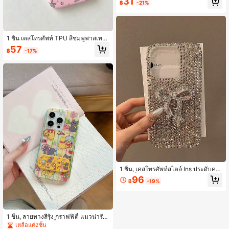
31
฿
-21%
ด, เข้ากันได้กับ Samsung และ 17/16/1
5/14/13/12/11 Pro Max, สุนทรียศาสต
ร์ที่ละเอียดอ่อน, ดีไซน์เฉพาะตัว
1 ชิ้น เคสโทรศัพท์ TPU สีชมพูพาสเทลเ
งา กรอบใหญ่ เลนส์แยก หน้าต่างเปลือก
57
฿
-17%
หอยรุ้ง หัวใจ การ์ตูน เด็กหญิงผมสีชมพู
ผีเสื้อ เอลฟ์ เปลือกหอย โบว์ ดาว เข้ากัน
ได้กับ iPhone 17 Pro Max 16 15 14 1
3 12 11 Pro Plus 16E ฝาครอบป้องกันเ
ลนส์แยกแบบยกสูงเต็มรูปแบบ กันน้ำ กั
นกระแทก กันรอยขีดข่วน
1 ชิ้น, เคสโทรศัพท์สไตล์ Ins ประดับคริ
สตัลเต็มตัว โบว์คริสตัลความละเอียดสูง
96
฿
-19%
คริสตัลสี AB หลากสี + ดีไซน์โบว์คริสตั
ล 3 มิติ กรอบกล้อง ครอบคลุมทั้งหมด กั
นรอยขีดข่วน ทนทานต่อการสึกหรอ เข้
ากันได้กับ Apple 17/16/15/14/13 Pro
Max สไตล์หรูหราสง่างาม กันกระแทกใ
1 ชิ้น, ลายทางสีรุ้ง กราฟฟิตี้ แมวน่ารัก
นชีวิตประจำวัน กันรอยขีดข่วน
+ กระจกพร้อมขาตั้ง สำหรับ Iphone17
เหลือแค่2ชิ้น