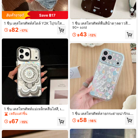
Save ฿17
1 ชิ้น เคสโทรศัพท์สไตล์ Y2K โปร่งใสล
1 ชิ้น เคสโทรศัพท์พื้นสีน้ำตาลดาวสีน้ำเ
ายสี่เหลี่ยมขนมเปียกปูน ขอบคลื่นฟอยล์
งิน สไตล์เรโทร ครอบคลุมเต็ม กันกระแ
90+ sold
82
฿
-17%
เงินกลิตเตอร์ ป้องกันรอยขีดข่วน เหมาะ
ทก เปลือกนุ่ม เข้ากันได้กับ 17/16/15/1
43
฿
-12%
สำหรับทุกรุ่น
4/13/12/11 Pro Max สไตล์อเมริกันอิน
ส เคสป้องกันโทรศัพท์ ดีไซน์เฉพาะตัว ส
วยงาม
1 ชิ้น เคสโทรศัพท์แม่เหล็กคลื่นไล่สี, เข้
ากันได้กับ iPhone 17, 16, 15, 14, 13, แ
1 ชิ้น เคสโทรศัพท์ลายกระต่ายน่ารักแล
เหลือแค่1ชิ้น
หวนพับได้ ชาร์จไร้สาย ฝาครอบป้องกัน
ะสดใส ลายขนนกสีเงิน ลายดาวการ์ตูน
58
67
฿
-16%
นุ่ม
กระต่ายขนาดเล็ก ข้อความ "ขอให้คุณ
฿
-15%
มีวันที่ดี" ฝาครอบป้องกันการตกหล่นแบ
บใส เหมาะสำหรับ IPhone 17, 16, 15, 1
4, 13