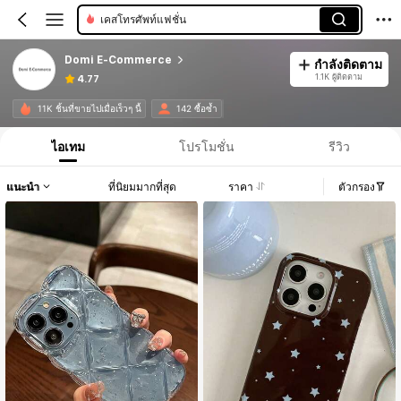
เคสโทรศัพท์แฟชั่น
Domi E-Commerce
กำลังติดตาม
1.1K ผู้ติดตาม
4.77
11K ชิ้นที่ขายไปเมื่อเร็วๆ นี้
142 ซื้อซ้ำ
ไอเทม
โปรโมชั่น
รีวิว
แนะนำ
ที่นิยมมากที่สุด
ราคา
ตัวกรอง