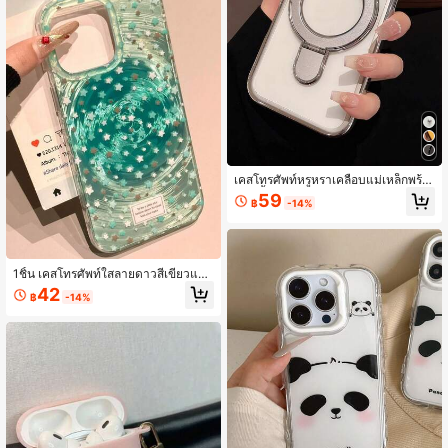
เคสโทรศัพท์หรูหราเคลือบแม่เหล็กพร้อ
มขาตั้ง เข้ากันได้กับ iPhone 17 16 15
59
฿
-14%
14 13 Pro Max 17Pro พร้อมขาตั้ง ฝา
ครอบป้องกันใส
1ชิ้น เคสโทรศัพท์ใสลายดาวสีเขียวแบ
บเกลียว สำหรับ IPhone 17 Pro Max 1
42
฿
-14%
6 15 14 13 12 11 Pro Plus 16E ปกป้อง
เลนส์แบบแยกเต็มขอบ กันน้ำ กันกระแ
ทก กันรอยขีดข่วน เคส TPU ใส