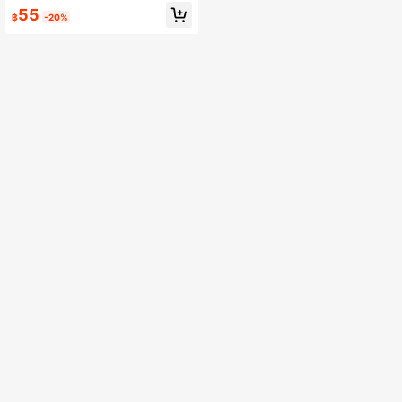
/Iphone17promax/Iphone16Promax/I
55
phone15pro/Iphone14 Iphone13/12/
฿
-20%
11 เหมาะสำหรับเป็นของขวัญวันวาเลน
ไทน์/ของขวัญวันเกิด/ของขวัญวันแม่
สำหรับครอบครัว/เพื่อน/พี่สาว/แฟน