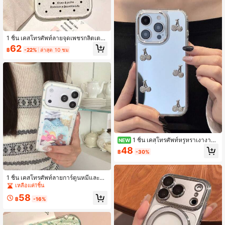
1 ชิ้น เคสโทรศัพท์ลายจุดเพชรกลิตเตอร์
แอปเปิล 17 16 15 Pro Max 14 Plus 12
62
฿
-22%
ล่าสุด 10 ชม
13 11 ฝาครอบป้องกันกล้องเลื่อม เปลือก
อะคริลิกสีสันสดใส
1 ชิ้น เคสโทรศัพท์หรูหราเงางาม
NEW
3D เพชรเชอร์รี่ กระจกเงา แผงหลังกระ
48
฿
-30%
จกเงาแต่งหน้า กรอบกล้องชุบไฟฟ้า ทน
ต่อรอยขีดข่วนและกันกระแทก เคสป้อง
กันโทรศัพท์ เข้ากันได้กับ iPhone 17 Pr
o Max, 16E, 15, 14, 13, 12, 11 Plus เค
1 ชิ้น เคสโทรศัพท์ลายการ์ตูนหมีและกร
สโทรศัพท์แฟชั่นสำหรับผู้หญิง
ะต่ายน่ารักพร้อมดาวประกาย สำหรับ I
เหลือแค่1ชิ้น
Phone 17 16 15 14 13 Pro Max ขอบ
58
ดาวสีน้ำเงิน หน้าต่างเลนส์ขนาดใหญ่ ใ
฿
-16%
ส กันตก ฝาครอบนุ่ม