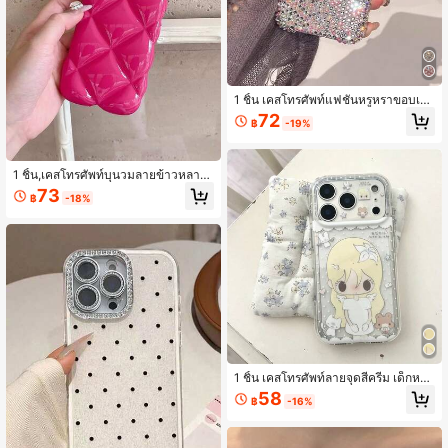
1 ชิ้น เคสโทรศัพท์แฟชั่นหรูหราขอบเพ
ชรประดับโบว์ เหมาะสำหรับ iPhone1
72
฿
-19%
7/iPhone17 Pro Max/iPhone16 Pro
Max/iPhone15 Pro/iPhone14/iPhon
e13/12/11 เหมาะเป็นของขวัญวันวาเล
นไทน์/ของขวัญวันเกิด/ของขวัญวันแม่/
1 ชิ้น,เคสโทรศัพท์บุนวมลายข้าวหลาม
ของขวัญอีสเตอร์สำหรับครอบครัว/เพื่อ
ตัด 3 มิติ, เคสกันกระแทกและกันตกสีช
73
น/พี่สาว/แฟนสาว
฿
-18%
มพูร้อนเงางามสำหรับ Pro Max Series
1 ชิ้น เคสโทรศัพท์ลายจุดสีครีม เด็กหญิ
งเทวดา กระต่าย แพนด้า เข้ากันได้กับ i
58
฿
-16%
Phone 17 16 15 14 13 Pro Max ขอบลู
กไม้สีขาว หน้าต่างเลนส์แยกขนาดใหญ่
โปร่งใส กันกระแทก เปลือกนุ่ม