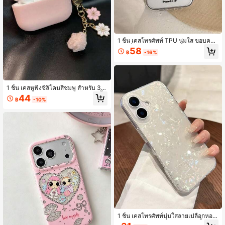
1 ชิ้น เคสโทรศัพท์ TPU นุ่มใส ขอบคลื่น
ฐานกึ่งโปร่งแสงฝ้า ลายหน้าแพนด้าแก้
58
฿
-16%
มแดงขนาดใหญ่และลายอุ้งเท้าแพนด้า
ที่มุม สีขาวทูโทน ช่องเลนส์แยกขนาดใ
หญ่ สำหรับ IPhone 17 Pro Max 16 15
14 13 12 11 Pro Plus 16E ปกป้องเลนส์
ยกสูง กันน้ำ กันกระแทก กันตก กันรอยขี
1 ชิ้น เคสหูฟังซิลิโคนสีชมพู สำหรับ 3rd
ดข่วน
Gen Plus Ballet Pro2 ฝาครอบหูฟังชิ้น
44
฿
-10%
เดียวพร้อมจี้ดอกซากุระขนฟู สายโซ่ทอ
งหรูหรา เหมาะสำหรับใช้เป็นของตกแต่
งกระเป๋าหรืออุปกรณ์เสริมขนาดเล็กในชี
วิตประจำวัน
1 ชิ้น เคสโทรศัพท์นุ่มใสลายเปลือกหอยเ
หลือบมุก, กันกระแทกครอบคลุมทั้งหม