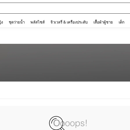
and down arrow keys to navigate search การค้นหาล่าสุด and ค้นหา. Press Enter to
ญิง
ชุดว่ายน้ำ
พลัสไซส์
จิวเวลรี่ & เครื่องประดับ
เสื้อผ้าผู้ชาย
เด็ก