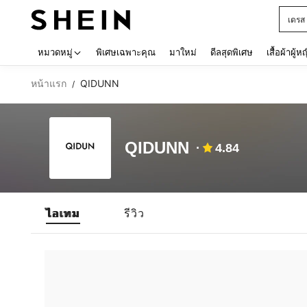
เดรส
Use up 
หมวดหมู่
พิเศษเฉพาะคุณ
มาใหม่
ดีลสุดพิเศษ
เสื้อผ้าผู้ห
หน้าแรก
QIDUNN
/
QIDUNN
4.84
ไอเทม
รีวิว