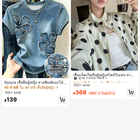
#1 ขายดี
ใน กระเป๋า เสื้อคลุมลำลอง
17
ลูกค้ากลับมาซื้อซ้ำ!
เสื้อแจ็คเก็ตสั้นผู้หญิงสไตล์วินเทจ ลายจุ
ดขนาดใหญ่ คอตั้ง เอวเข้ารูป แขนพอง
#1 ขายดี
#1 ขายดี
ใน กระเป๋า เสื้อคลุมลำลอง
ใน กระเป๋า เสื้อคลุมลำลอง
Resyla เสื้อยืดผู้หญิง ลายพิมพ์ดอกไม้สี
ทรงหลวม แฟชั่นอเนกประสงค์ สำหรับใ
100+ sold
ลูกค้ากลับมาซื้อซ้ำ!
ลูกค้ากลับมาซื้อซ้ำ!
น้ำเงินวินเทจ เสื้อสำหรับออกไปเที่ยวฤ
#5 ขายดี
ใน หลากสี เสื้อยืดผู้หญิง
ส่ประจำวันและไปเที่ยวพักผ่อน
ดูร้อน ดีไซน์กราฟิก สบายๆ อเนกประสง
#1 ขายดี
ใน กระเป๋า เสื้อคลุมลำลอง
368
100+ sold
฿
-10%
3 วันสุดท้าย
ค์ สวมใส่ประจำวัน กลางแจ้ง ช้อปปิ้ง ท่
ลูกค้ากลับมาซื้อซ้ำ!
139
องเที่ยวกลางแจ้ง
฿