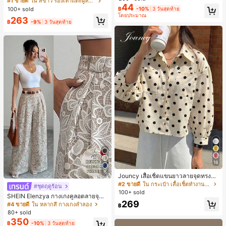
#1 ขายดี
ใน สีขาว รองเท้าแตะผู้หญิง
44
น ส้นเข็ม รองเท้าแตะแบบคีบ รองเท้าแ
100+ sold
฿
-10%
3 วันสุดท้าย
ตะชายหาดแฟชั่นสายไขว้ รองเท้าผู้ห
โดยประมาณ
263
ญิง สำหรับออฟฟิศ บ้าน กลางแจ้ง ดีไซ
฿
-9%
3 วันสุดท้าย
น์หัวเหลี่ยม ชิคและหรูหรา สำหรับเดทไ
นท์
16
5
Jouncy เสื้อเชิ้ตแขนยาวลายจุดทรงหล
วมสำหรับผู้หญิง
#2 ขายดี
ใน กระเป๋า เสื้อเชิ้ตทำงานมีกระเป๋า
#ชุดฤดูร้อน
100+ sold
SHEIN Elenzya กางเกงคูลอตลายจุดเ
269
อวสูงแบบใหม่สำหรับฤดูใบไม้ผลิ/ฤดูร้อ
#4 ขายดี
ใน หลากสี กางเกงลำลอง
฿
น, สไตล์หรูหราเหมาะสำหรับใส่ในชีวิต
80+ sold
ประจำวันและทำงาน, ให้ความรู้สึกวินเ
350
฿
-10%
3 วันสุดท้าย
ทจสำหรับฤดูรับปริญญา, เทศกาลดนตร