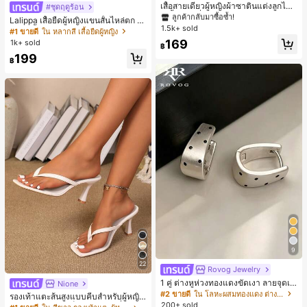
#1 ขายดี
#1 ขายดี
ใน สีกากี เสื้อสตรี เสื้อเบลาส์ & Tee
ใน สีกากี เสื้อสตรี เสื้อเบลาส์ & Tee
เสื้อสายเดี่ยวผู้หญิงผ้าซาตินแต่งลูกไม้
#ชุดฤดูร้อน
- เสื้อสายเดี่ยวฤดูร้อนสีคากีมีรอยผ่าด้า
ลูกค้ากลับมาซื้อซ้ำ!
ลูกค้ากลับมาซื้อซ้ำ!
Lalippa เสื้อยืดผู้หญิงแขนสั้นไหล่ตก ค
นข้างที่น่าดึงดูดแบบสบายๆ
1.5k+ sold
#1 ขายดี
ใน สีกากี เสื้อสตรี เสื้อเบลาส์ & Tee
อวีปกเสื้อ ลายพิมพ์ดิจิทัลลายทาง สไตล์
#1 ขายดี
ใน หลากสี เสื้อยืดผู้หญิง
สปอร์ตแฟชั่นมินิมอล ของขวัญสำหรับเ
ลูกค้ากลับมาซื้อซ้ำ!
169
1k+ sold
฿
พื่อน
199
฿
9
22
Rovog Jewelry
1 คู่ ต่างหูห่วงทองแดงขัดเงา ลายจุดเร
Nione
ขาคณิตสไตล์มินิมอล เหมาะสำหรับสว
#2 ขายดี
ใน โลหะผสมทองแดง ต่างหูผู้หญิง
รองเท้าแตะส้นสูงแบบคีบสำหรับผู้หญิง
มใส่ประจำวันแบบสบายๆ สำหรับผู้หญิง
200+ sold
สไตล์คลาสสิก สีบล็อก สไตล์แฟรี่ฤดูร้อ