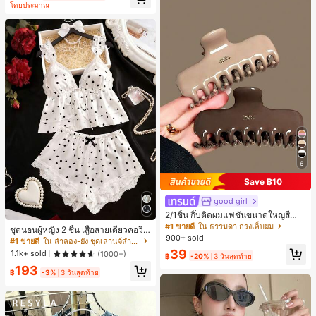
โดยประมาณ
ี, การแข่งม้าดาร์บี้, วันประกาศอิสรภาพ
6
Save ฿10
good girl
2/1ชิ้น กิ๊บติดผมแฟชั่นขนาดใหญ่สีน้ำ
ตาลชานมสำหรับผู้หญิง เหมาะสำหรับก
#1 ขายดี
ใน ธรรมดา กรงเล็บผม
ชุดนอนผู้หญิง 2 ชิ้น เสื้อสายเดี่ยวคอวีลู
ารอาบน้ำ ล้างหน้า และจัดแต่งทรงผม
900+ sold
กไม้ พร้อมกางเกงขาสั้นแต่งลูกไม้ แต่ง
#1 ขายดี
ใน ลำลอง-ยัง ชุดเลานจ์สำหรับผู้หญิง
โบว์ที่เอว ชุดลำลองผู้หญิงนุ่มสบายน่ารั
39
1.1k+ sold
(1000+)
฿
-20%
3 วันสุดท้าย
ก สไตล์เอสเธติก
193
฿
-3%
3 วันสุดท้าย