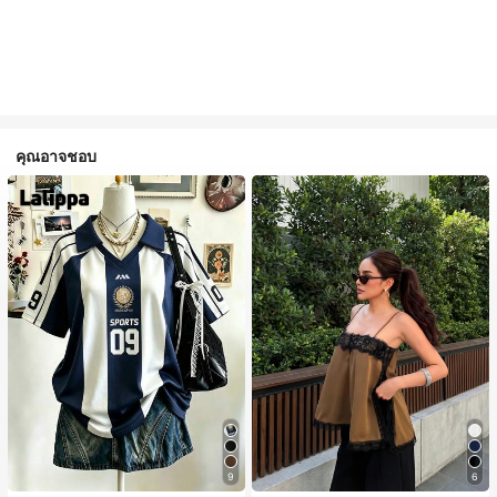
คุณอาจชอบ
#1 ขายดี
ใน สีกากี เสื้อสตรี เสื้อเบลาส์ & Tee
9
6
ลูกค้ากลับมาซื้อซ้ำ!