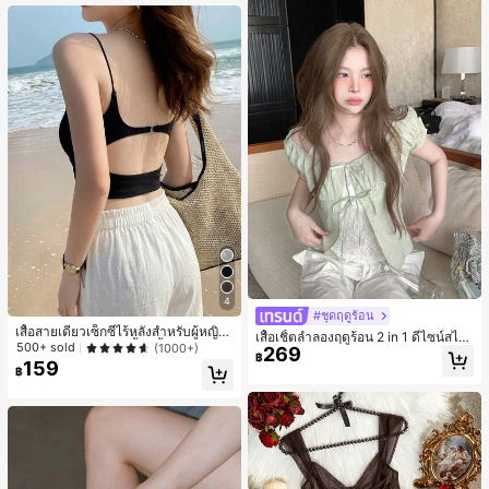
4
#ชุดฤดูร้อน
เสื้อสายเดี่ยวเซ็กซี่ไร้หลังสำหรับผู้หญิง
เสื้อเชิ้ตลำลองฤดูร้อน 2 in 1 ดีไซน์สไต
พร้อมบราแบบมีฟองน้ำ, เสื้อกล้ามแขน
500+ sold
(1000+)
269
ล์เกาหลี แต่งลูกไม้ต่อผ้า
฿
กุด, เสื้อลำลองสีดำสำหรับฤดูร้อน
159
฿