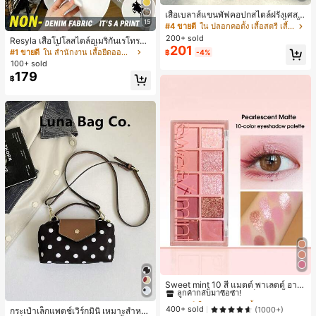
เสื้อเบลาส์แขนพัฟคอปกสไตล์ฝรั่งเศสใ
15
หม่สำหรับฤดูร้อนสำหรับผู้หญิง, เสื้อเชิ้ต
#4 ขายดี
ใน ปลอกคอตั้ง เสื้อสตรี เสื้อเบลาส์ & Tee
แขนสั้นผ้าลูกไม้ตัดกันแบบลำลอง, หลว
200+ sold
Resyla เสื้อโปโลสไตล์อเมริกันเรโทรสำ
ม, หลากหลายสไตล์สำหรับใส่ไปทำงา
201
หรับผู้หญิง, เสื้อยืดแขนสั้นสำหรับผู้หญิ
#1 ขายดี
ใน สำนักงาน เสื้อยืดออฟฟิศ
฿
-4%
น, ออกเดท, พักผ่อน สีขาว
ง, ลายม้า, สไตล์ Y2K, เสื้อโปโลแขนสั้น
100+ sold
แบบคัลเลอร์บล็อกสำหรับผู้หญิง
179
฿
#1 ขายดี
ใน ป้องกันรอยเปื้อน พาเลตต์อายแชโดว์
ลูกค้ากลับมาซื้อซ้ำ!
Sweet mint 10 สี แมตต์ พาเลตต์ อาย
แชโดว์ , 1 ชิ้น อย่างสูง เม็ดสี กันน้ำ ทน
#1 ขายดี
#1 ขายดี
ใน ป้องกันรอยเปื้อน พาเลตต์อายแชโดว์
ใน ป้องกันรอยเปื้อน พาเลตต์อายแชโดว์
ทาน อายแชโดว์ ถาด อายแชโดว์
ลูกค้ากลับมาซื้อซ้ำ!
ลูกค้ากลับมาซื้อซ้ำ!
400+ sold
(1000+)
กระเป๋าเล็กแพตช์เวิร์กมินิ เหมาะสำหรั