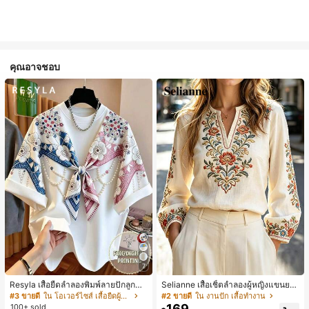
คุณอาจชอบ
7
Resyla เสื้อยืดลำลองพิมพ์ลายปักลูกปัด
Selianne เสื้อเชิ้ตลำลองผู้หญิงแขนยา
รูปโบว์ขนาดใหญ่สำหรับผู้หญิง
ว คอวีเว้า ลายดอกไม้
#3 ขายดี
ใน โอเวอร์ไซส์ เสื้อยืดผู้หญิง
#2 ขายดี
ใน งานปัก เสื้อทำงาน
169
100+ sold