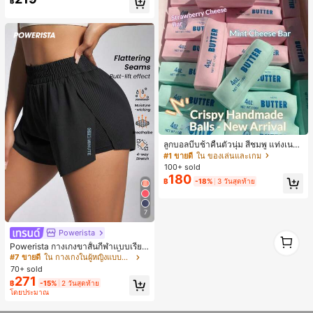
฿
หญิงไซส์ใหญ่
ลูกบอลบีบช้าคืนตัวนุ่ม สีชมพู แท่งเนย
บีบคลายเครียด นุ่มยืดหยุ่น ของเล่นบีบ
#1 ขายดี
ใน ของเล่นและเกม
4 ออนซ์ ของเล่นเกลือ เหมาะสำหรับขอ
100+ sold
งขวัญวันหยุด ของขวัญสนุกและน่ารัก
180
฿
-18%
3 วันสุดท้าย
ของขวัญวันเกิด ของขวัญอีสเตอร์ ของ
ขวัญฮาโลวีน ของขวัญคริสต์มาส ของข
วัญปาร์ตี้ สกวิชชี่ ของเล่นสกวิชชี่ ของเ
ล่นคลายเครียดสกวิชชี่ สกวิชชี่เกี๊ยว ขอ
7
งเล่นสำหรับผู้ใหญ่ ผู้หญิง สกวิชชี่กรอบ
สกวิชชี่เนยกรอบ บีบ ลูกบอลสลัชชี่
Powerista
1
1
Powerista กางเกงขาสั้นกีฬาแบบเรียบ
ง่าย สไตล์วันทุกวัน กางเกงขาสั้นสบาย
#7 ขายดี
ใน กางเกงในผู้หญิงแบบแอคทีฟ
พร้อมเสวตเตอร์
70+ sold
271
฿
-15%
2 วันสุดท้าย
โดยประมาณ