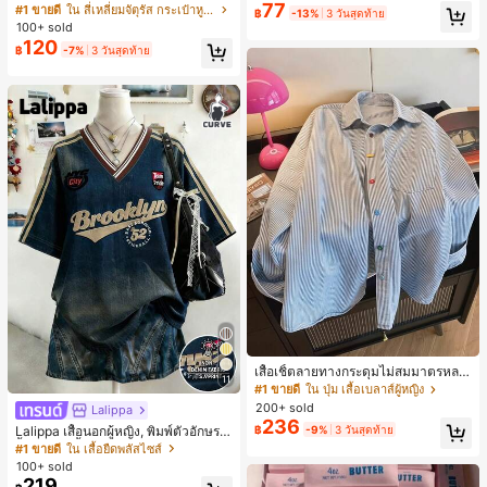
77
บเป็นของขวัญ ใช้ในบ้าน ช้อปปิ้ง และเ
#1 ขายดี
ใน ป้องกันรอยเปื้อน พาเลตต์อายแชโดว์
#1 ขายดี
ใน สี่เหลี่ยมจัตุรัส กระเป๋าหูหิ้วด้านบนสำหรับผู้ห
฿
-13%
3 วันสุดท้าย
ดินทางไปทำงาน กระเป๋าผู้หญิงสไตล์ห
ลูกค้ากลับมาซื้อซ้ำ!
100+ sold
รูหรา ลายคัลเลอร์บล็อก ผ้า ลายจุด กระ
120
฿
-7%
3 วันสุดท้าย
เป๋าสะพายไหล่และสะพายข้าง ทรงฮอร์
น มีฝาปิด
เสื้อเชิ้ตลายทางกระดุมไม่สมมาตรหลว
11
ม ๆ สีสันสดใสสำหรับผู้หญิง สไตล์หรูหร
#1 ขายดี
ใน ปุ่ม เสื้อเบลาส์ผู้หญิง
า น่ารัก มินิมอล สดใส ใส่ได้ทุกวัน ทำง
200+ sold
Lalippa
านได้หลากหลาย สำหรับฤดูใบไม้ผลิ
236
Lalippa เสื้อนอกผู้หญิง, พิมพ์ตัวอักษร, เ
฿
-9%
3 วันสุดท้าย
สื้อยืดแขนสั้นฤดูร้อน, ลวดลาย, สีแอปริ
#1 ขายดี
ใน เสื้อยืดพลัสไซส์
คอต, สีแดงเบอร์กันดี, พิมพ์ตัวอักษร, นั
100+ sold
กเรียน, กลางแจ้ง, สไตล์สตรีท, เสื้อยืดผู้
219