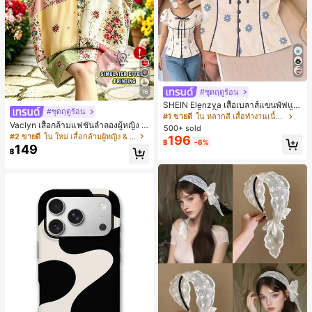
#ชุดฤดูร้อน
16
SHEIN Elenzya เสื้อเบลาส์แขนพัฟแต่
#ชุดฤดูร้อน
งระบายสีพื้นสีน้ำเงินสำหรับผู้หญิง, เสื้อ
#1 ขายดี
ใน หลากสี เสื้อทำงานเนื้อผ้านุ่ม
ครอปเข้ารูปผูกโบว์คอวีตัดกันสำหรับฤ
Vaclyn เสื้อกล้ามแฟชั่นลำลองผู้หญิง ล
500+ sold
ดูร้อน
ายแพตช์เวิร์ก แขนกุด คอกลม ติดกระดุ
#2 ขายดี
ใน ใหม่ เสื้อกล้ามผู้หญิง & Camis
196
฿
-6%
ม
149
฿