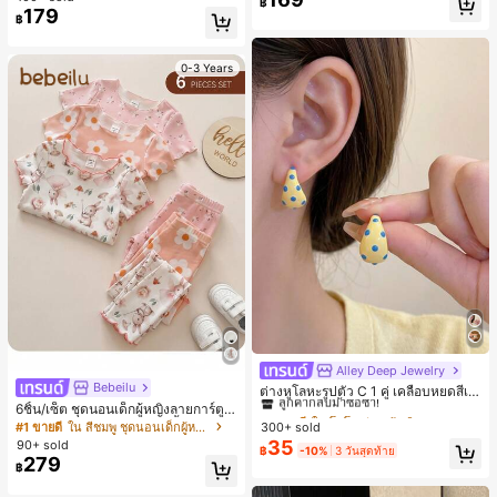
฿
179
฿
0-3 Years
Alley Deep Jewelry
#1 ขายดี
ใน โบโฮ ต่างหูผู้หญิง
Bebeilu
ลูกค้ากลับมาซื้อซ้ำ!
ต่างหูโลหะรูปตัว C 1 คู่ เคลือบหยดสีเห
ลือง ลายจุดสีน้ำเงิน สไตล์ยุโรปและอเม
6ชิ้น/เซ็ต ชุดนอนเด็กผู้หญิงลายการ์ตูน
เกือบหมดแล้ว!
#1 ขายดี
#1 ขายดี
ใน โบโฮ ต่างหูผู้หญิง
ใน โบโฮ ต่างหูผู้หญิง
ริกัน แฟชั่นส่วนตัว หวานและสง่างาม
หมีและดอกไม้ คอกลม แขนสั้น กางเกง
#1 ขายดี
ใน สีชมพู ชุดนอนเด็กผู้หญิง
300+ sold
ลูกค้ากลับมาซื้อซ้ำ!
ลูกค้ากลับมาซื้อซ้ำ!
สำหรับผู้หญิงและเด็กหญิง สำหรับการเ
ขาสั้น ขอบระบาย สวมใส่สบาย
35
90+ sold
เกือบหมดแล้ว!
เกือบหมดแล้ว!
#1 ขายดี
ใน โบโฮ ต่างหูผู้หญิง
฿
-10%
3 วันสุดท้าย
ดินทาง งานแต่งงาน ปาร์ตี้ วันเกิด ของ
279
ลูกค้ากลับมาซื้อซ้ำ!
฿
ขวัญคริสต์มาส 2026
เกือบหมดแล้ว!