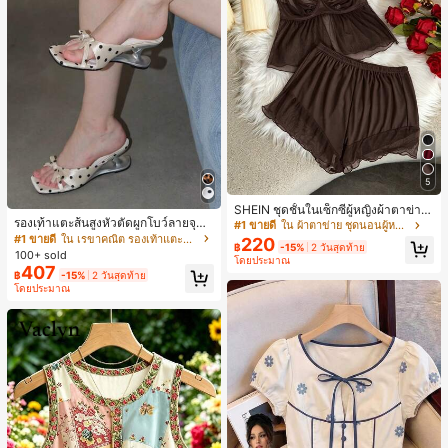
5
SHEIN ชุดชั้นในเซ็กซี่ผู้หญิงผ้าตาข่าย
รองเท้าแตะส้นสูงหัวตัดผูกโบว์ลายจุดส
มีโครงคัพบาง
#1 ขายดี
ใน ผ้าตาข่าย ชุดนอนผู้หญิง
ายเดี่ยวส้นไม่สมมาตรสำหรับผู้หญิง, รอ
#1 ขายดี
ใน เรขาคณิต รองเท้าแตะส้นสูงผู้หญิง
220
฿
-15%
2 วันสุดท้าย
งเท้าแตะส้นสูงหนังเทียมสีขาวหรูหรา
100+ sold
โดยประมาณ
สำหรับฤดูร้อน
407
฿
-15%
2 วันสุดท้าย
โดยประมาณ