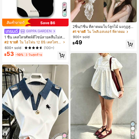
Save ฿6
2ชิ้น/1ชิ้น ที่คาดผมโบว์ลูกไม้ มงกุฎสูง
แถบกว้าง สีดำ สีขาว สำหรับใส่ประจำ
GIIPPA GARDEN
#1 ขายดี
ใน โพลีเอสเตอร์ ที่คาดผม
วัน กิ๊บติดผม ยางรัดผม (ลายปักดอกไม้
900+ sold
1 ชิ้น เคสโทรศัพท์ดีไซน์ลายคลื่นไม่สม
จัดวางแบบสุ่ม)
49
มาตรสำหรับ Phone 17 Pro Max, เหม
#2 ขายดี
ใน ไอโฟน 12 มินิ เคสโทรศัพท์แฟชั่น
฿
าะสำหรับ Phone 16 Pro Max, 15 Pro
600+ sold
(100+)
Max, 14 Pro Max, เคสโทรศัพท์สไตล์เ
53
กาหลีและน่าสนใจ, เข้ากันได้กับ 11/12/
฿
-10%
3 วันสุดท้าย
13/14/15/16 Pro Max Plus, ดีไซน์หรู
หราเหมาะสำหรับทั้งชายและหญิง, ของ
ขวัญในอุดมคติสำหรับคริสต์มาส, วันว
าเลนไทน์, อีสเตอร์, ฤดูแต่งงานและวันเ
กิดสำหรับแฟนสาว
5