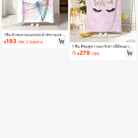
1ชิ้น ผ้าห่มลายแมลงปอ ผ้าฟลานเนล ผ้
าห่มนุ่ม เหมาะสำหรับโซฟา ห้องนอน ห้
193
฿
-3%
2 วันสุดท้าย
องทำงาน หอพัก เตียงสำนักงาน การเดิ
1 ชิ้น สีชมพูหวานน่ารักสาวที่มีขนตาโค้
นทางแคมปิ้ง ผ้าห่มของขวัญอเนกประส
งงอพิมพ์สองด้านผ้าห่มขนแกะปะการัง
งค์ เหมาะสำหรับทุกฤดูกาล เหมาะสำห
279
฿
-13%
หรูหราหนา-นุ่ม, อบอุ่น, สบาย, วัสดุขน
รับของขวัญ ของขวัญสำหรับเด็กผู้หญิง
แกะสักหลาด, มัลติฟังก์ชั่น สำหรับสำนัก
และเด็กผู้ชาย และการตกแต่งห้อง
งาน, ท่องเที่ยว, ตั้งแคมป์, บ้าน, โซฟา -
เหมาะสำหรับการใช้งานสี่ฤดูกาล