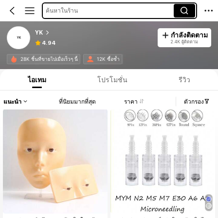
ค้นหาในร้าน
YK
กำลังติดตาม
2.4K ผู้ติดตาม
4.94
28K ชิ้นที่ขายไปเมื่อเร็วๆ นี้
12K ซื้อซ้ำ
ไอเทม
โปรโมชั่น
รีวิว
แนะนำ
ที่นิยมมากที่สุด
ราคา
ตัวกรอง