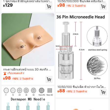
1 ชุด/กล่อง ผิวฝึกแต่งหน้าเต็มใบหน้าแ
10/50/100/300 ชิ้น/แพ็ค ตลับเข็มไมโ
129
98
ละดวงตาแบบใช้ซ้ำได้, แผ่นซิลิโคนฝึก
ครนีดเดิลสำหรับปากกา, หัวเข็มไมโคร
฿
฿
-1%
2 วันสุดท้าย
สักคิ้วและแต่งตา, เหมาะสำหรับโรงเรีย
นีดเดิล 36 นาโน 12 หัว, เหมาะสำหรับ
นสอนแต่งหน้าและเครื่องสำอาง
ปากกาตลับ N2 M5 M7 E30 MYM A1
A6, ชิ้นส่วนอะไหล่แบบใช้ครั้งเดียว (0.
25 มม.), เหมาะสำหรับผลิตภัณฑ์ดูแลผิ
ว, ความงาม, เครื่องสำอาง
กระดานฝึกแต่งหน้าแบบ 3D สมจริง สำ
หรับฝึกแต่งหน้าและผิวหน้า เหมาะสำห
เกือบหมดแล้ว!
รับมืออาชีพและผู้เริ่มต้น ใช้สำหรับฝึกต่
98
฿
-10%
2 วันสุดท้าย
อขนตา เขียนอายไลเนอร์ และทาอายแ
ชโดว์
10/50/100 ชิ้น/แพ็ค หัวปากกาไมโคร
88
นีดเดิลแบบเกลียว, 12/24/36/42/นาโน
฿
-11%
2 วันสุดท้าย
ไมโครนีดเดิลรีฟิล (0.25 มม.), เหมาะ
สำหรับผลิตภัณฑ์ดูแลผิว, ความงาม, เค
รื่องสำอาง