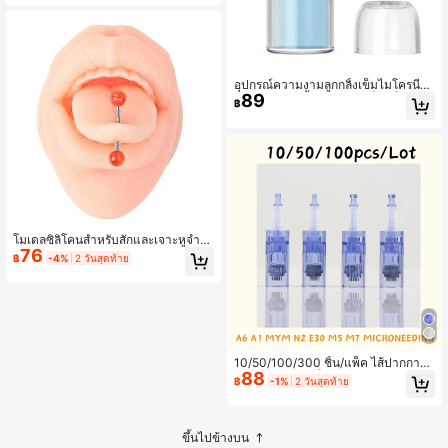
า เหมาะสำหรับผู้เริ่มต้นและศิลปินแต่ง
หน้า
อุปกรณ์ความงามลูกกลิ้งเข็มไมโครนีดเ
89
ดิลสำหรับฉีดน้ำใสผิว 20 เข็ม เข็มไทเท
฿
เนียมสีทอง อุปกรณ์ฉีดน้ำใสผิวพร้อมขว
ด 10 มล. อุปกรณ์ความงามไมโครแชน
แนล ระบบสัมผัสละเอียดเข็มสีทอง ลูกก
ลิ้งความงามสำหรับทาเอสเซนส์
โมเดลซิลิโคนสำหรับสักและเจาะหูจำล
76
อง อวัยวะร่างกายมนุษย์สำหรับฝึกเจาะ
฿
-4%
2 วันสุดท้าย
และแสดงเครื่องประดับเจาะ โมเดลซิลิโ
คนหู จมูก และปาก หูปลอมนุ่มยืดหยุ่นซ้
ายและขวาสำหรับฝึกเจาะ อวัยวะร่างก
ายมนุษย์ซิลิโคน
10/50/100/300 ชิ้น/แพ็ค ไส้ปากกาไม
88
โครนีดเดิล, หัวเข็มไมโครนีดเดิล 36 น
฿
-1%
2 วันสุดท้าย
าโน 12 ชิ้น, ใช้ได้กับปากกา Cartridge
N2, M5, M7, E30, MYM, A1, A6, 0.25
มม., เหมาะสำหรับผลิตภัณฑ์ดูแลผิว, ค
วามงาม, เครื่องสำอาง
ขึ้นไปข้างบน