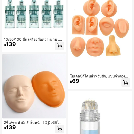
10/50/100 ชิ้น เครื่องมือความงามไมโ
139
ครนีดเดิล, Dermapen Ultima M8 รุ่นไ
฿
ร้สายระดับมืออาชีพ, หัวเข็ม 16/36/นา
โน, เครื่องมือความงามไมโครนีดเดิลอั
ตโนมัติไร้สาย, การดูแลผิวหน้า, ความง
าม, ผลิตภัณฑ์ดูแลผิวที่ดีที่สุด
โมเดลซิลิโคนสำหรับสัก, แบบจำลองฝึก
69
เจาะร่างกายมนุษย์, เครื่องประดับเจาะ,
฿
โมเดลซิลิโคนหู, โมเดลจมูกและปาก, โ
มเดลหูปลอมนุ่มยืดหยุ่นซ้ายและขวาสำ
หรับฝึกเจาะ, ชิ้นส่วนร่างกายมนุษย์ซิลิโ
คน
2ชิ้น/ชุด หัวฝึกสักใบหน้า 5D ผิวซิลิโคน
139
ฝึกฝน การสักถาวร ริมฝีปาก คิ้ว แบบจำ
฿
ลองผิวสักใบหน้า อุปกรณ์เสริมสักใบหน้